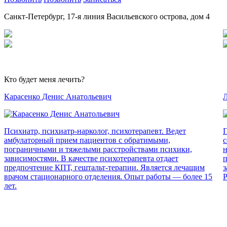
Санкт-Петербург, 17-я линия Васильевского острова, дом 4
Кто будет меня лечить?
Карасенко Денис Анатольевич
Л
Психиатр, психиатр-нарколог, психотерапевт. Ведет
П
амбулаторный прием пациентов с обратимыми,
с
пограничными и тяжелыми расстройствами психики,
н
зависимостями. В качестве психотерапевта отдает
п
предпочтение КПТ, гештальт-терапии. Является лечащим
з
врачом стационарного отделения. Опыт работы — более 15
Р
лет.