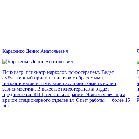
Карасенко Денис Анатольевич
Л
Психиатр, психиатр-нарколог, психотерапевт. Ведет
П
амбулаторный прием пациентов с обратимыми,
с
пограничными и тяжелыми расстройствами психики,
н
зависимостями. В качестве психотерапевта отдает
п
предпочтение КПТ, гештальт-терапии. Является лечащим
з
врачом стационарного отделения. Опыт работы — более 15
Р
лет.