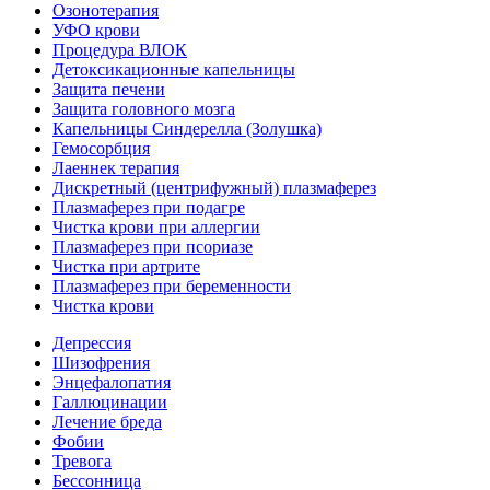
Озонотерапия
УФО крови
Процедура ВЛОК
Детоксикационные капельницы
Защита печени
Защита головного мозга
Капельницы Синдерелла (Золушка)
Гемосорбция
Лаеннек терапия
Дискретный (центрифужный) плазмаферез
Плазмаферез при подагре
Чистка крови при аллергии
Плазмаферез при псориазе
Чистка при артрите
Плазмаферез при беременности
Чистка крови
Депрессия
Шизофрения
Энцефалопатия
Галлюцинации
Лечение бреда
Фобии
Тревога
Бессонница