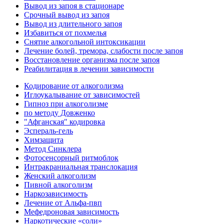
Вывод из запоя в стационаре
Срочный вывод из запоя
Вывод из длительного запоя
Избавиться от похмелья
Снятие алкогольной интоксикации
Лечение болей, тремора, слабости после запоя
Восстановление организма после запоя
Реабилитация в лечении зависимости
Кодирование от алкоголизма
Иглоукалывание от зависимостей
Гипноз при алкоголизме
по методу Довженко
"Афганская" кодировка
Эспераль-гель
Химзащита
Метод Синклера
Фотосенсорный ритмоблок
Интракраниальная транслокация
Женский алкоголизм
Пивной алкоголизм
Наркозависимость
Лечение от Альфа-пвп
Мефедроновая зависимость
Наркотические «соли»