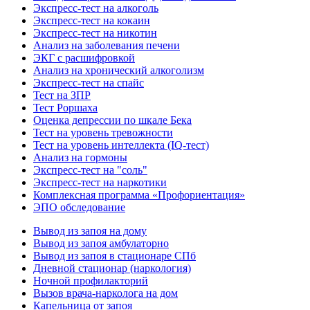
Экспресс-тест на алкоголь
Экспресс-тест на кокаин
Экспресс-тест на никотин
Анализ на заболевания печени
ЭКГ с расшифровкой
Анализ на хронический алкоголизм
Экспресс-тест на спайс
Тест на ЗПР
Тест Роршаха
Оценка депрессии по шкале Бека
Тест на уровень тревожности
Тест на уровень интеллекта (IQ-тест)
Анализ на гормоны
Экспресс-тест на "соль"
Экспресс-тест на наркотики
Комплексная программа «Профориентация»
ЭПО обследование
Вывод из запоя на дому
Вывод из запоя амбулаторно
Вывод из запоя в стационаре СПб
Дневной стационар (наркология)
Ночной профилакторий
Вызов врача-нарколога на дом
Капельница от запоя