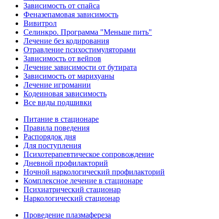
Зависимость от спайса
Феназепамовая зависимость
Вивитрол
Селинкро. Программа "Меньше пить"
Лечение без кодирования
Отравление психостимуляторами
Зависимость от вейпов
Лечение зависимости от бутирата
Зависимость от марихуаны
Лечение игромании
Кодеиновая зависимость
Все виды подшивки
Питание в стационаре
Правила поведения
Распорядок дня
Для поступления
Психотерапевтическое сопровождение
Дневной профилакторий
Ночной наркологический профилакторий
Комплексное лечение в стационаре
Психиатрический стационар
Наркологический стационар
Проведение плазмафереза