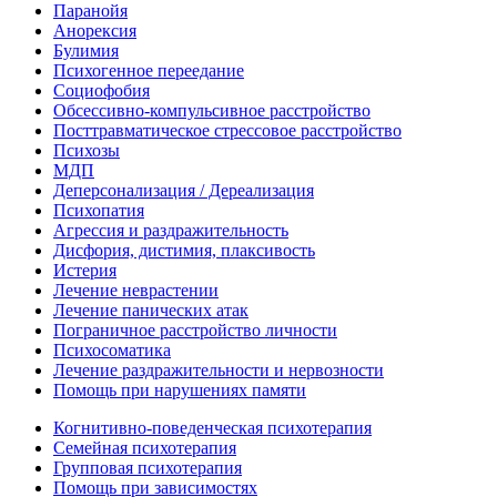
Паранойя
Анорексия
Булимия
Психогенное переедание
Социофобия
Обсессивно-компульсивное расстройство
Посттравматическое стрессовое расстройство
Психозы
МДП
Деперсонализация / Дереализация
Психопатия
Агрессия и раздражительность
Дисфория, дистимия, плаксивость
Истерия
Лечение неврастении
Лечение панических атак
Пограничное расстройство личности
Психосоматика
Лечение раздражительности и нервозности
Помощь при нарушениях памяти
Когнитивно-поведенческая психотерапия
Семейная психотерапия
Групповая психотерапия
Помощь при зависимостях