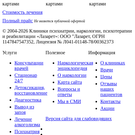
Стоимость лечения
Полный прайс
Не является публичной офертой
© 2004-2026 Клиники психиатрии, наркологии, психотерапии
и реабилитации «Лазарет»:
ООО "Лазарет, ОГРН
1147847547352, Лицензия № Л041-01148-78/00362373
Услуги
Полезное
Информация
Консультации
Наркологическая
О клиниках
врачей
энциклопедия
Врачи
Стационар
О наркологии
Цены
24/7
Карта сайта
Отзывы
Детоксикация,
Вопросы и
наших
восстановление
ответы
пациентов
Диагностика
Мы в СМИ
Контакты
Вывод из
Акции
запоя
Версия сайта для слабовидящих
Лечение
алкоголизма
Психиатрия