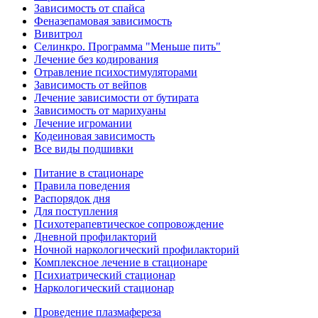
Зависимость от спайса
Феназепамовая зависимость
Вивитрол
Селинкро. Программа "Меньше пить"
Лечение без кодирования
Отравление психостимуляторами
Зависимость от вейпов
Лечение зависимости от бутирата
Зависимость от марихуаны
Лечение игромании
Кодеиновая зависимость
Все виды подшивки
Питание в стационаре
Правила поведения
Распорядок дня
Для поступления
Психотерапевтическое сопровождение
Дневной профилакторий
Ночной наркологический профилакторий
Комплексное лечение в стационаре
Психиатрический стационар
Наркологический стационар
Проведение плазмафереза