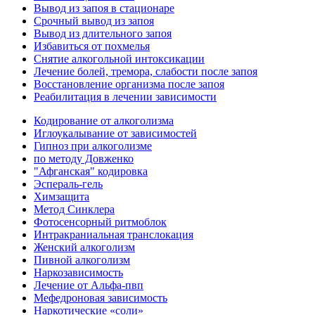
Вывод из запоя в стационаре
Срочный вывод из запоя
Вывод из длительного запоя
Избавиться от похмелья
Снятие алкогольной интоксикации
Лечение болей, тремора, слабости после запоя
Восстановление организма после запоя
Реабилитация в лечении зависимости
Кодирование от алкоголизма
Иглоукалывание от зависимостей
Гипноз при алкоголизме
по методу Довженко
"Афганская" кодировка
Эспераль-гель
Химзащита
Метод Синклера
Фотосенсорный ритмоблок
Интракраниальная транслокация
Женский алкоголизм
Пивной алкоголизм
Наркозависимость
Лечение от Альфа-пвп
Мефедроновая зависимость
Наркотические «соли»