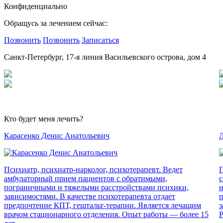
Конфиденциально
Обращусь за лечением сейчас:
Позвонить
Позвонить
Записаться
Санкт-Петербург, 17-я линия Васильевского острова, дом 4
Кто будет меня лечить?
Карасенко Денис Анатольевич
Л
Психиатр, психиатр-нарколог, психотерапевт. Ведет
П
амбулаторный прием пациентов с обратимыми,
с
пограничными и тяжелыми расстройствами психики,
н
зависимостями. В качестве психотерапевта отдает
п
предпочтение КПТ, гештальт-терапии. Является лечащим
з
врачом стационарного отделения. Опыт работы — более 15
Р