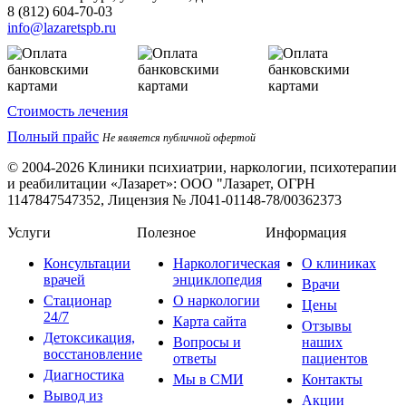
8 (812) 604-70-03
info@lazaretspb.ru
Стоимость лечения
Полный прайс
Не является публичной офертой
© 2004-2026 Клиники психиатрии, наркологии, психотерапии
и реабилитации «Лазарет»:
ООО "Лазарет, ОГРН
1147847547352, Лицензия № Л041-01148-78/00362373
Услуги
Полезное
Информация
Консультации
Наркологическая
О клиниках
врачей
энциклопедия
Врачи
Стационар
О наркологии
Цены
24/7
Карта сайта
Отзывы
Детоксикация,
Вопросы и
наших
восстановление
ответы
пациентов
Диагностика
Мы в СМИ
Контакты
Вывод из
Акции