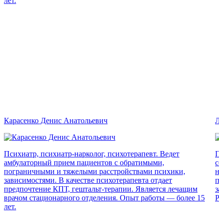
лет.
Карасенко Денис Анатольевич
Л
Психиатр, психиатр-нарколог, психотерапевт. Ведет
П
амбулаторный прием пациентов с обратимыми,
с
пограничными и тяжелыми расстройствами психики,
н
зависимостями. В качестве психотерапевта отдает
п
предпочтение КПТ, гештальт-терапии. Является лечащим
з
врачом стационарного отделения. Опыт работы — более 15
Р
лет.