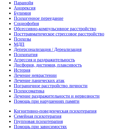
Паранойя
Анорексия
Булимия
Психогенное переедание
Социофобия
Обсессивно-компульсивное расстройство
Посттравматическое стрессовое расстройство
Психозы
МДП
Деперсонализация / Дереализация
Психопатия
Агрессия и раздражительность
Дисфория, дистимия, плаксивость
Истерия
Лечение неврастении
Лечение панических атак
Пограничное расстройство личности
Психосоматика
Лечение раздражительности и нервозности
Помощь при нарушениях памяти
Когнитивно-поведенческая психотерапия
Семейная психотерапия
Групповая психотерапия
Помощь при зависимостях