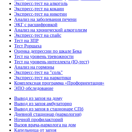
Экспресс-тест на алкоголь
Экспресс-тест на кокаин
Экспресс-тест на никотин
Анализ на заболевания печени
ЭКГ с расшифровкой
Анализ на хронический алкоголизм
Экспресс-тест на спайс
Тест на ЗПР
Тест Роршаха
Оценка депрессии по шкале Бека
Тест на уровень тревожности
Тест на уровень интеллекта (IQ-тест)
Анализ на гормоны
Экспресс-тест на "соль"
Экспресс-тест на наркотики
Комплексная программа «Профориентация»
ЭПО обследование
Вывод из запоя на дому
Вывод из запоя амбулаторно
Вывод из запоя в стационаре СПб
Дневной стационар (наркология)
Ночной профилакторий
Вызов врача-нарколога на дом
Капельница от запоя