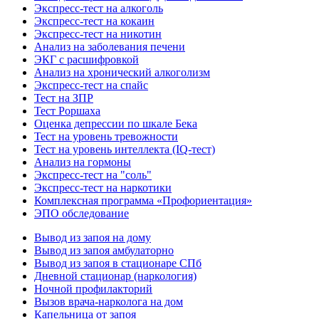
Экспресс-тест на алкоголь
Экспресс-тест на кокаин
Экспресс-тест на никотин
Анализ на заболевания печени
ЭКГ с расшифровкой
Анализ на хронический алкоголизм
Экспресс-тест на спайс
Тест на ЗПР
Тест Роршаха
Оценка депрессии по шкале Бека
Тест на уровень тревожности
Тест на уровень интеллекта (IQ-тест)
Анализ на гормоны
Экспресс-тест на "соль"
Экспресс-тест на наркотики
Комплексная программа «Профориентация»
ЭПО обследование
Вывод из запоя на дому
Вывод из запоя амбулаторно
Вывод из запоя в стационаре СПб
Дневной стационар (наркология)
Ночной профилакторий
Вызов врача-нарколога на дом
Капельница от запоя