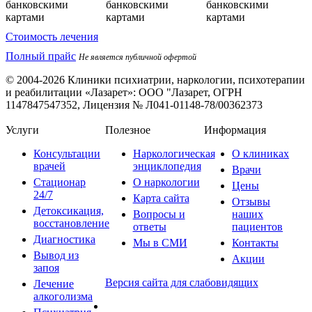
Стоимость лечения
Полный прайс
Не является публичной офертой
© 2004-2026 Клиники психиатрии, наркологии, психотерапии
и реабилитации «Лазарет»:
ООО "Лазарет, ОГРН
1147847547352, Лицензия № Л041-01148-78/00362373
Услуги
Полезное
Информация
Консультации
Наркологическая
О клиниках
врачей
энциклопедия
Врачи
Стационар
О наркологии
Цены
24/7
Карта сайта
Отзывы
Детоксикация,
Вопросы и
наших
восстановление
ответы
пациентов
Диагностика
Мы в СМИ
Контакты
Вывод из
Акции
запоя
Версия сайта для слабовидящих
Лечение
алкоголизма