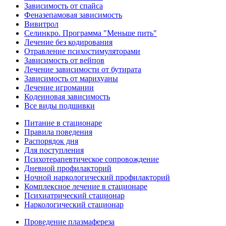
Зависимость от спайса
Феназепамовая зависимость
Вивитрол
Селинкро. Программа "Меньше пить"
Лечение без кодирования
Отравление психостимуляторами
Зависимость от вейпов
Лечение зависимости от бутирата
Зависимость от марихуаны
Лечение игромании
Кодеиновая зависимость
Все виды подшивки
Питание в стационаре
Правила поведения
Распорядок дня
Для поступления
Психотерапевтическое сопровождение
Дневной профилакторий
Ночной наркологический профилакторий
Комплексное лечение в стационаре
Психиатрический стационар
Наркологический стационар
Проведение плазмафереза