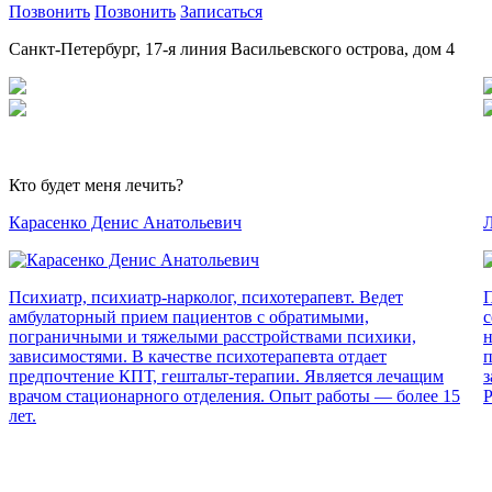
Позвонить
Позвонить
Записаться
Санкт-Петербург, 17-я линия Васильевского острова, дом 4
Кто будет меня лечить?
Карасенко Денис Анатольевич
Л
Психиатр, психиатр-нарколог, психотерапевт. Ведет
П
амбулаторный прием пациентов с обратимыми,
с
пограничными и тяжелыми расстройствами психики,
н
зависимостями. В качестве психотерапевта отдает
п
предпочтение КПТ, гештальт-терапии. Является лечащим
з
врачом стационарного отделения. Опыт работы — более 15
Р
лет.