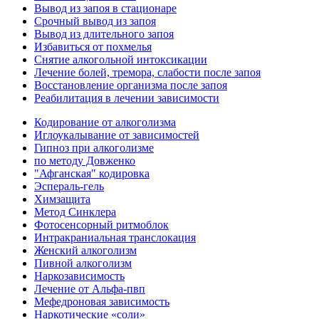
Вывод из запоя в стационаре
Срочный вывод из запоя
Вывод из длительного запоя
Избавиться от похмелья
Снятие алкогольной интоксикации
Лечение болей, тремора, слабости после запоя
Восстановление организма после запоя
Реабилитация в лечении зависимости
Кодирование от алкоголизма
Иглоукалывание от зависимостей
Гипноз при алкоголизме
по методу Довженко
"Афганская" кодировка
Эспераль-гель
Химзащита
Метод Синклера
Фотосенсорный ритмоблок
Интракраниальная транслокация
Женский алкоголизм
Пивной алкоголизм
Наркозависимость
Лечение от Альфа-пвп
Мефедроновая зависимость
Наркотические «соли»