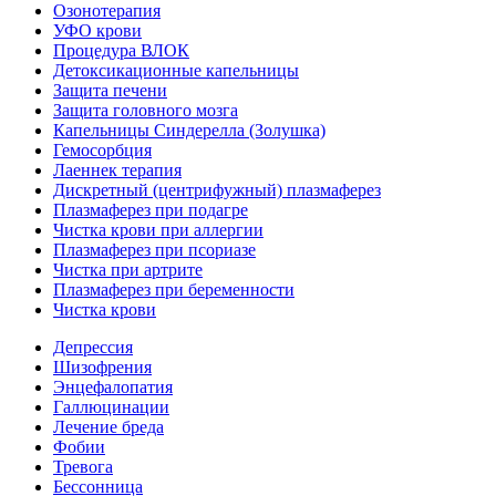
Озонотерапия
УФО крови
Процедура ВЛОК
Детоксикационные капельницы
Защита печени
Защита головного мозга
Капельницы Синдерелла (Золушка)
Гемосорбция
Лаеннек терапия
Дискретный (центрифужный) плазмаферез
Плазмаферез при подагре
Чистка крови при аллергии
Плазмаферез при псориазе
Чистка при артрите
Плазмаферез при беременности
Чистка крови
Депрессия
Шизофрения
Энцефалопатия
Галлюцинации
Лечение бреда
Фобии
Тревога
Бессонница