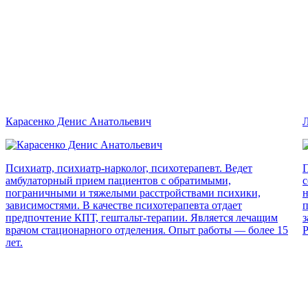
Карасенко Денис Анатольевич
Л
Психиатр, психиатр-нарколог, психотерапевт. Ведет
П
амбулаторный прием пациентов с обратимыми,
с
пограничными и тяжелыми расстройствами психики,
н
зависимостями. В качестве психотерапевта отдает
п
предпочтение КПТ, гештальт-терапии. Является лечащим
з
врачом стационарного отделения. Опыт работы — более 15
Р
лет.