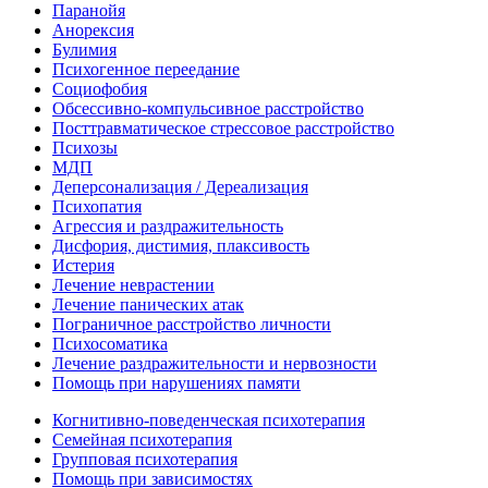
Паранойя
Анорексия
Булимия
Психогенное переедание
Социофобия
Обсессивно-компульсивное расстройство
Посттравматическое стрессовое расстройство
Психозы
МДП
Деперсонализация / Дереализация
Психопатия
Агрессия и раздражительность
Дисфория, дистимия, плаксивость
Истерия
Лечение неврастении
Лечение панических атак
Пограничное расстройство личности
Психосоматика
Лечение раздражительности и нервозности
Помощь при нарушениях памяти
Когнитивно-поведенческая психотерапия
Семейная психотерапия
Групповая психотерапия
Помощь при зависимостях