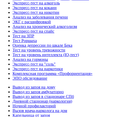
Экспресс-тест на алкоголь
Экспресс-тест на кокаин
Экспресс-тест на никотин
Анализ на заболевания печени
ЭКГ с расшифровкой
Анализ на хронический алкоголизм
Экспресс-тест на спайс
Тест на ЗПР
Тест Роршаха
Оценка депрессии по шкале Бека
Тест на уровень тревожности
Тест на уровень интеллекта (IQ-тест)
Анализ на гормоны
Экспресс-тест на "соль"
Экспресс-тест на наркотики
Комплексная программа «Профориентация»
ЭПО обследование
Вывод из запоя на дому
Вывод из запоя амбулаторно
Вывод из запоя в стационаре СПб
Дневной стационар (наркология)
Ночной профилакторий
Вызов врача-нарколога на дом
Капельница от запоя