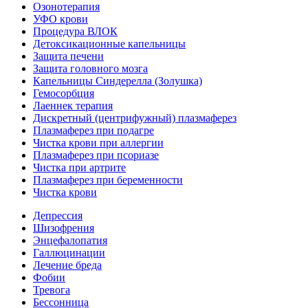
Озонотерапия
УФО крови
Процедура ВЛОК
Детоксикационные капельницы
Защита печени
Защита головного мозга
Капельницы Синдерелла (Золушка)
Гемосорбция
Лаеннек терапия
Дискретный (центрифужный) плазмаферез
Плазмаферез при подагре
Чистка крови при аллергии
Плазмаферез при псориазе
Чистка при артрите
Плазмаферез при беременности
Чистка крови
Депрессия
Шизофрения
Энцефалопатия
Галлюцинации
Лечение бреда
Фобии
Тревога
Бессонница