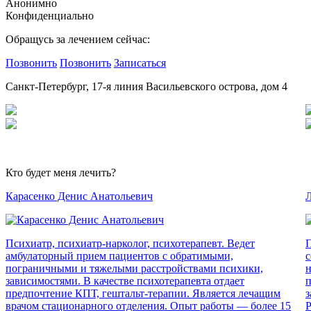
Анонимно
Конфиденциально
Обращусь за лечением сейчас:
Позвонить
Позвонить
Записаться
Санкт-Петербург, 17-я линия Васильевского острова, дом 4
Кто будет меня лечить?
Карасенко Денис Анатольевич
Л
Психиатр, психиатр-нарколог, психотерапевт. Ведет
П
амбулаторный прием пациентов с обратимыми,
с
пограничными и тяжелыми расстройствами психики,
н
зависимостями. В качестве психотерапевта отдает
п
предпочтение КПТ, гештальт-терапии. Является лечащим
з
врачом стационарного отделения. Опыт работы — более 15
Р