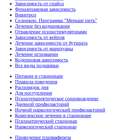
Зависимость от спайса
Феназепамовая зависимость
Вивитрол
Селинкро. Программа "Меньше пить"
Лечение без кодирования
Отравление психостимуляторами
Зависимость от вейпов
Лечение зависимости от бутирата
Зависимость от марихуаны
Лечение игромании
Кодеиновая зависимость
Все виды подшивки
Питание в стационаре
Правила поведения
Распорядок дня
Для поступления
Психотерапевтическое сопровождение
Дневной профилакторий
Ночной наркологический профилакторий
Комплексное лечение в стационаре
Психиатрический стационар
Наркологический стационар
Проведение плазмафереза