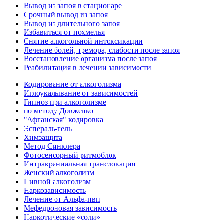
Вывод из запоя в стационаре
Срочный вывод из запоя
Вывод из длительного запоя
Избавиться от похмелья
Снятие алкогольной интоксикации
Лечение болей, тремора, слабости после запоя
Восстановление организма после запоя
Реабилитация в лечении зависимости
Кодирование от алкоголизма
Иглоукалывание от зависимостей
Гипноз при алкоголизме
по методу Довженко
"Афганская" кодировка
Эспераль-гель
Химзащита
Метод Синклера
Фотосенсорный ритмоблок
Интракраниальная транслокация
Женский алкоголизм
Пивной алкоголизм
Наркозависимость
Лечение от Альфа-пвп
Мефедроновая зависимость
Наркотические «соли»