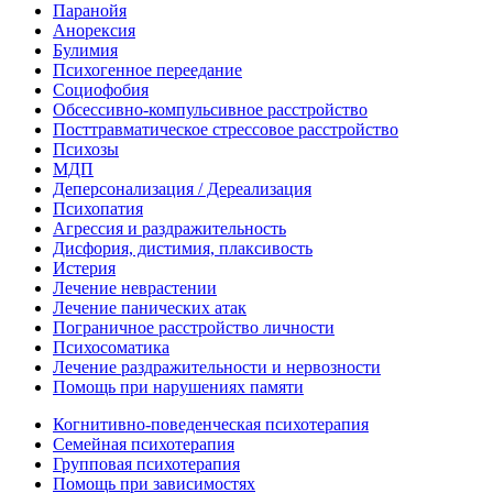
Паранойя
Анорексия
Булимия
Психогенное переедание
Социофобия
Обсессивно-компульсивное расстройство
Посттравматическое стрессовое расстройство
Психозы
МДП
Деперсонализация / Дереализация
Психопатия
Агрессия и раздражительность
Дисфория, дистимия, плаксивость
Истерия
Лечение неврастении
Лечение панических атак
Пограничное расстройство личности
Психосоматика
Лечение раздражительности и нервозности
Помощь при нарушениях памяти
Когнитивно-поведенческая психотерапия
Семейная психотерапия
Групповая психотерапия
Помощь при зависимостях