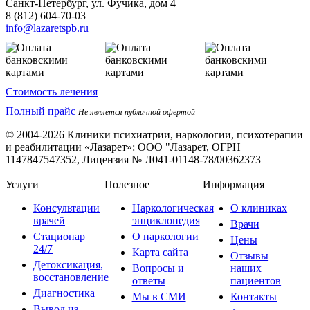
Санкт-Петербург, ул. Фучика, дом 4
8 (812) 604-70-03
info@lazaretspb.ru
Стоимость лечения
Полный прайс
Не является публичной офертой
© 2004-2026 Клиники психиатрии, наркологии, психотерапии
и реабилитации «Лазарет»:
ООО "Лазарет, ОГРН
1147847547352, Лицензия № Л041-01148-78/00362373
Услуги
Полезное
Информация
Консультации
Наркологическая
О клиниках
врачей
энциклопедия
Врачи
Стационар
О наркологии
Цены
24/7
Карта сайта
Отзывы
Детоксикация,
Вопросы и
наших
восстановление
ответы
пациентов
Диагностика
Мы в СМИ
Контакты
Вывод из