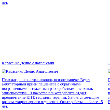
лет.
Карасенко Денис Анатольевич
Л
Психиатр, психиатр-нарколог, психотерапевт. Ведет
П
амбулаторный прием пациентов с обратимыми,
с
пограничными и тяжелыми расстройствами психики,
н
зависимостями. В качестве психотерапевта отдает
п
предпочтение КПТ, гештальт-терапии. Является лечащим
з
врачом стационарного отделения. Опыт работы — более 15
Р
лет.