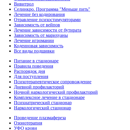
Вивитрол
Селинкро. Программа "Меньше пить"
Лечение без кодирования
Отравление психостимуляторами
Зависимость от вейпов
Лечение зависимости от бутирата
Зависимость от марихуаны
Лечение игромании
Кодеиновая зависимость
Все виды подшивки
Питание в стационаре
Правила поведения
Распорядок дня
Для поступления
Психотерапевтическое сопровождение
Дневной профилакторий
Ночной наркологический профилакторий
Комплексное лечение в стационаре
Психиатрический стационар
Наркологический стационар
Проведение плазмафереза
Озонотерапия
УФО крови