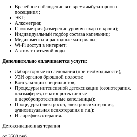
Врачебное наблюдение все время амбулаторного
посещения ;
ЭКГ;
Алкометрия;
Глюкометрия
(измерение
уровня сахара в крови);
Индивидуальный подбор состава капельниц;
Медикаменты и расходные материалы;
Wi-Fi доступ в интернет;
Автомат питьевой воды.
Дополнительно оплачиваются услуги:
Лабораторные исследования
(при
необходимости);
УЗИ органов брюшной полости;
Консультации специалистов;
Процедуры интенсивной детоксикации
(озонотерапия
,
плазмаферез, гепатопротективные
и церебропротективные капельницы);
Процедуры
(электросон
, электропсихотерапия,
аудиовизуальная психотерапия и т.д.);
Иглорефлексотерапия.
Детоксикационная терапия
от 3500 руб.