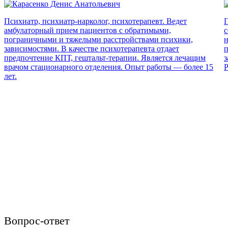
Психиатр, психиатр-нарколог, психотерапевт. Ведет
П
амбулаторный прием пациентов с обратимыми,
с
пограничными и тяжелыми расстройствами психики,
н
зависимостями. В качестве психотерапевта отдает
п
предпочтение КПТ, гештальт-терапии. Является лечащим
з
врачом стационарного отделения. Опыт работы — более 15
Р
лет.
Вопрос-ответ