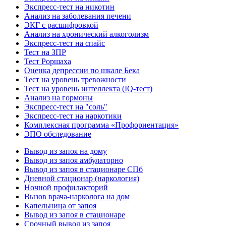
Экспресс-тест на никотин
Анализ на заболевания печени
ЭКГ с расшифровкой
Анализ на хронический алкоголизм
Экспресс-тест на спайс
Тест на ЗПР
Тест Роршаха
Оценка депрессии по шкале Бека
Тест на уровень тревожности
Тест на уровень интеллекта (IQ-тест)
Анализ на гормоны
Экспресс-тест на "соль"
Экспресс-тест на наркотики
Комплексная программа «Профориентация»
ЭПО обследование
Вывод из запоя на дому
Вывод из запоя амбулаторно
Вывод из запоя в стационаре СПб
Дневной стационар (наркология)
Ночной профилакторий
Вызов врача-нарколога на дом
Капельница от запоя
Вывод из запоя в стационаре
Срочный вывод из запоя