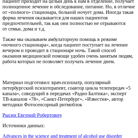
пациент приходит на целый день к нам в отделение, получает
полноценное лечение и обследование, питание. Но, в отличие
от
«полного
» стационара, больной ночует дома. Иногда такая
форма лечения оказывается для наших пациентов
предпочтительней, так как они полностью не отрываются
от семьи, дома и т.д.
Также мы оказываем амбулаторную помощь в режиме
«ночного
стационара», когда пациент поступает на лечение
вечером и проводит в стационаре ночь. Такой способ
оказания медицинской помощи удобен очень занятым людям,
работа которых не позволяет получать лечение днем.
Материал подготовил: врач-психиатр, популярный
петербургский психотерапевт, соавтор цикла телепередач «5
канала», соведущий в передачах «Радио Балтика», эксперт
ТВ-каналов «78», «Санкт-Петербург», «Известия», автор
методики Фотосенсорный ритмоблок
Рысин Евгений Робертович
Источники данных:
Advances in the science and treatment of alcohol use disorder