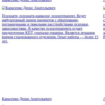
Психиатр, психиатр-нарколог, психотерапевт. Ведет
П
амбулаторный прием пациентов с обратимыми,
с
пограничными и тяжелыми расстройствами психики,
н
зависимостями. В качестве психотерапевта отдает
п
предпочтение КПТ, гештальт-терапии. Является лечащим
з
врачом стационарного отделения. Опыт работы — более 15
Р
лет.
Карасенко Денис Анатольевич
Л