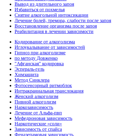
Вывод из длительного запоя
Избавиться от похмелья
Снятие алкогольной интоксикации
Лечение болей, тремора, слабости после запоя
Восстановление организма после запоя
Реабилитация в лечении зависимости
Кодирование от алкоголизма
Иглоукалывание от зависимостей
Гипноз при алкоголизме
по методу Довженко
"Афганская" кодировка
Эспераль-гель
Химзащита
Метод Синклера
Фотосенсорный ритмоблок
Интракраниальная транслокация
Женский алкоголизм
Пивной алкоголизм
Наркозависимость
Лечение от Альфа-пвп
Мефедроновая зависимость
Наркотические «соли»
Зависимость от спайса
Феназепамовая зависимость