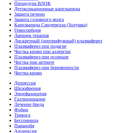
Процедура ВЛОК
Детоксикационные капельницы
Защита печени
Защита головного мозга
Капельницы Синдерелла (Золушка)
Гемосорбция
Лаеннек терапия
Дискретный (центрифужный) плазмаферез
Плазмаферез при подагре
Чистка крови при аллергии
Плазмаферез при псориазе
Чистка при артрите
Плазмаферез при беременности
Чистка крови
Депрессия
Шизофрения
Энцефалопатия
Галлюцинации
Лечение бреда
Фобии
Тревога
Бессонница
Паранойя
Анорексия