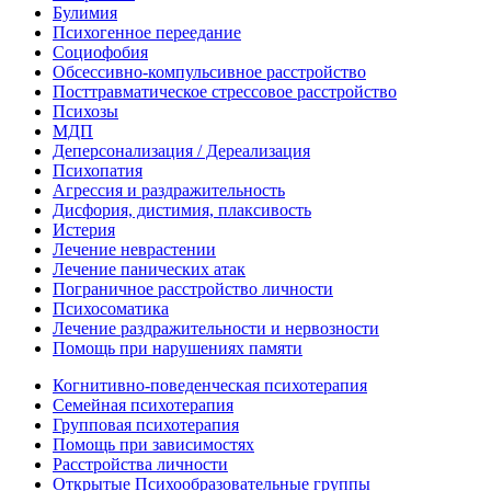
Булимия
Психогенное переедание
Социофобия
Обсессивно-компульсивное расстройство
Посттравматическое стрессовое расстройство
Психозы
МДП
Деперсонализация / Дереализация
Психопатия
Агрессия и раздражительность
Дисфория, дистимия, плаксивость
Истерия
Лечение неврастении
Лечение панических атак
Пограничное расстройство личности
Психосоматика
Лечение раздражительности и нервозности
Помощь при нарушениях памяти
Когнитивно-поведенческая психотерапия
Семейная психотерапия
Групповая психотерапия
Помощь при зависимостях
Расстройства личности
Открытые Психообразовательные группы