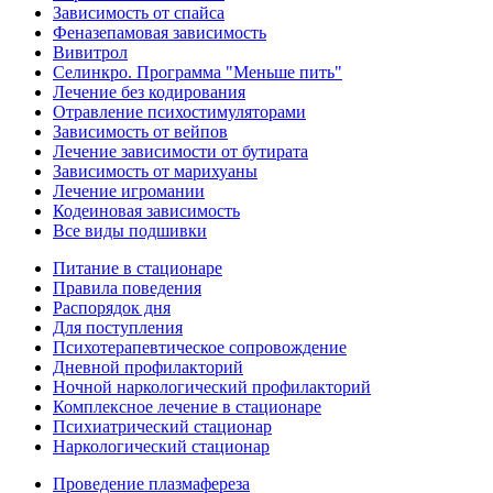
Зависимость от спайса
Феназепамовая зависимость
Вивитрол
Селинкро. Программа "Меньше пить"
Лечение без кодирования
Отравление психостимуляторами
Зависимость от вейпов
Лечение зависимости от бутирата
Зависимость от марихуаны
Лечение игромании
Кодеиновая зависимость
Все виды подшивки
Питание в стационаре
Правила поведения
Распорядок дня
Для поступления
Психотерапевтическое сопровождение
Дневной профилакторий
Ночной наркологический профилакторий
Комплексное лечение в стационаре
Психиатрический стационар
Наркологический стационар
Проведение плазмафереза