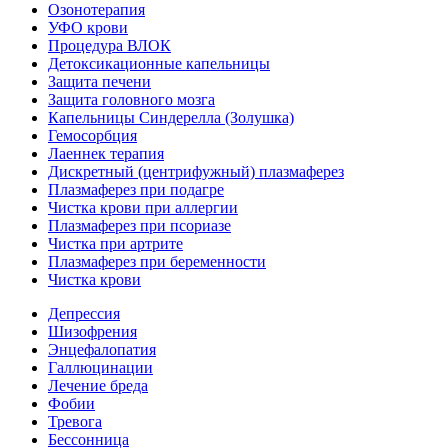
Озонотерапия
УФО крови
Процедура ВЛОК
Детоксикационные капельницы
Защита печени
Защита головного мозга
Капельницы Синдерелла (Золушка)
Гемосорбция
Лаеннек терапия
Дискретный (центрифужный) плазмаферез
Плазмаферез при подагре
Чистка крови при аллергии
Плазмаферез при псориазе
Чистка при артрите
Плазмаферез при беременности
Чистка крови
Депрессия
Шизофрения
Энцефалопатия
Галлюцинации
Лечение бреда
Фобии
Тревога
Бессонница