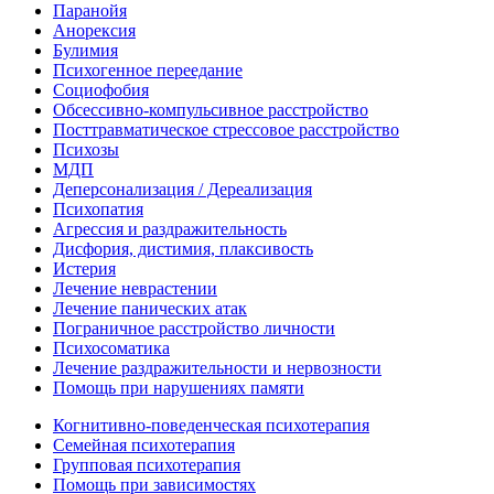
Паранойя
Анорексия
Булимия
Психогенное переедание
Социофобия
Обсессивно-компульсивное расстройство
Посттравматическое стрессовое расстройство
Психозы
МДП
Деперсонализация / Дереализация
Психопатия
Агрессия и раздражительность
Дисфория, дистимия, плаксивость
Истерия
Лечение неврастении
Лечение панических атак
Пограничное расстройство личности
Психосоматика
Лечение раздражительности и нервозности
Помощь при нарушениях памяти
Когнитивно-поведенческая психотерапия
Семейная психотерапия
Групповая психотерапия
Помощь при зависимостях