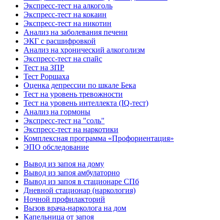
Экспресс-тест на алкоголь
Экспресс-тест на кокаин
Экспресс-тест на никотин
Анализ на заболевания печени
ЭКГ с расшифровкой
Анализ на хронический алкоголизм
Экспресс-тест на спайс
Тест на ЗПР
Тест Роршаха
Оценка депрессии по шкале Бека
Тест на уровень тревожности
Тест на уровень интеллекта (IQ-тест)
Анализ на гормоны
Экспресс-тест на "соль"
Экспресс-тест на наркотики
Комплексная программа «Профориентация»
ЭПО обследование
Вывод из запоя на дому
Вывод из запоя амбулаторно
Вывод из запоя в стационаре СПб
Дневной стационар (наркология)
Ночной профилакторий
Вызов врача-нарколога на дом
Капельница от запоя