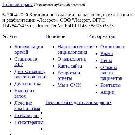
Полный прайс
Не является публичной офертой
© 2004-2026 Клиники психиатрии, наркологии, психотерапии
и реабилитации «Лазарет»:
ООО "Лазарет, ОГРН
1147847547352, Лицензия № Л041-01148-78/00362373
Услуги
Полезное
Информация
Консультации
Наркологическая
О клиниках
врачей
энциклопедия
Врачи
Стационар
О наркологии
Цены
24/7
Карта сайта
Отзывы
Детоксикация,
Вопросы и
наших
восстановление
ответы
пациентов
Диагностика
Мы в СМИ
Контакты
Вывод из
Акции
запоя
Версия сайта для слабовидящих
Лечение
алкоголизма
Психиатрия
Психотерапия