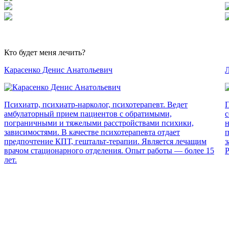
Кто будет меня лечить?
Карасенко Денис Анатольевич
Л
Психиатр, психиатр-нарколог, психотерапевт. Ведет
П
амбулаторный прием пациентов с обратимыми,
с
пограничными и тяжелыми расстройствами психики,
н
зависимостями. В качестве психотерапевта отдает
п
предпочтение КПТ, гештальт-терапии. Является лечащим
з
врачом стационарного отделения. Опыт работы — более 15
Р
лет.