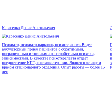
Карасенко Денис Анатольевич
Л
Психиатр, психиатр-нарколог, психотерапевт. Ведет
П
амбулаторный прием пациентов с обратимыми,
с
пограничными и тяжелыми расстройствами психики,
н
зависимостями. В качестве психотерапевта отдает
п
предпочтение КПТ, гештальт-терапии. Является лечащим
з
врачом стационарного отделения. Опыт работы — более 15
Р
лет.