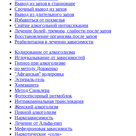
Вывод из запоя в стационаре
Срочный вывод из запоя
Вывод из длительного запоя
Избавиться от похмелья
Снятие алкогольной интоксикации
Лечение болей, тремора, слабости после запоя
Восстановление организма после запоя
Реабилитация в лечении зависимости
Кодирование от алкоголизма
Иглоукалывание от зависимостей
Гипноз при алкоголизме
по методу Довженко
"Афганская" кодировка
Эспераль-гель
Химзащита
Метод Синклера
Фотосенсорный ритмоблок
Интракраниальная транслокация
Женский алкоголизм
Пивной алкоголизм
Наркозависимость
Лечение от Альфа-пвп
Мефедроновая зависимость
Наркотические «соли»