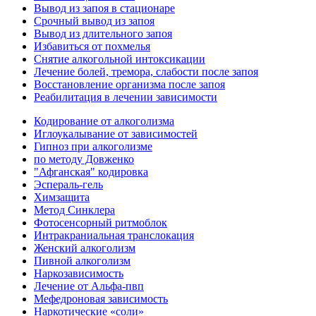
Вывод из запоя в стационаре
Срочный вывод из запоя
Вывод из длительного запоя
Избавиться от похмелья
Снятие алкогольной интоксикации
Лечение болей, тремора, слабости после запоя
Восстановление организма после запоя
Реабилитация в лечении зависимости
Кодирование от алкоголизма
Иглоукалывание от зависимостей
Гипноз при алкоголизме
по методу Довженко
"Афганская" кодировка
Эспераль-гель
Химзащита
Метод Синклера
Фотосенсорный ритмоблок
Интракраниальная транслокация
Женский алкоголизм
Пивной алкоголизм
Наркозависимость
Лечение от Альфа-пвп
Мефедроновая зависимость
Наркотические «соли»