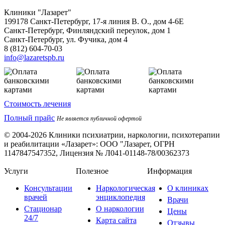
Клиники "Лазарет"
199178
Санкт-Петербург
,
17-я линия В. О., дом 4-6Е
Санкт-Петербург, Финляндский переулок, дом 1
Санкт-Петербург, ул. Фучика, дом 4
8 (812) 604-70-03
info@lazaretspb.ru
Стоимость лечения
Полный прайс
Не является публичной офертой
© 2004-2026 Клиники психиатрии, наркологии, психотерапии
и реабилитации «Лазарет»:
ООО "Лазарет, ОГРН
1147847547352, Лицензия № Л041-01148-78/00362373
Услуги
Полезное
Информация
Консультации
Наркологическая
О клиниках
врачей
энциклопедия
Врачи
Стационар
О наркологии
Цены
24/7
Карта сайта
Отзывы