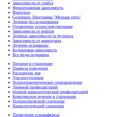
Зависимость от спайса
Феназепамовая зависимость
Вивитрол
Селинкро. Программа "Меньше пить"
Лечение без кодирования
Отравление психостимуляторами
Зависимость от вейпов
Лечение зависимости от бутирата
Зависимость от марихуаны
Лечение игромании
Кодеиновая зависимость
Все виды подшивки
Питание в стационаре
Правила поведения
Распорядок дня
Для поступления
Психотерапевтическое сопровождение
Дневной профилакторий
Ночной наркологический профилакторий
Комплексное лечение в стационаре
Психиатрический стационар
Наркологический стационар
Проведение плазмафереза