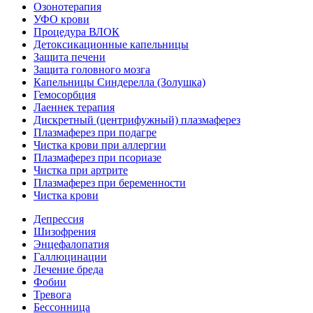
Озонотерапия
УФО крови
Процедура ВЛОК
Детоксикационные капельницы
Защита печени
Защита головного мозга
Капельницы Синдерелла (Золушка)
Гемосорбция
Лаеннек терапия
Дискретный (центрифужный) плазмаферез
Плазмаферез при подагре
Чистка крови при аллергии
Плазмаферез при псориазе
Чистка при артрите
Плазмаферез при беременности
Чистка крови
Депрессия
Шизофрения
Энцефалопатия
Галлюцинации
Лечение бреда
Фобии
Тревога
Бессонница