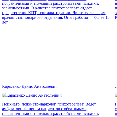
пограничными и тяжелыми расстройствами психики,
н
зависимостями. В качестве психотерапевта отдает
п
предпочтение КПТ, гештальт-терапии. Является лечащим
з
врачом стационарного отделения. Опыт работы — более 15
Р
лет.
Карасенко Денис Анатольевич
Л
Психиатр, психиатр-нарколог, психотерапевт. Ведет
П
амбулаторный прием пациентов с обратимыми,
с
пограничными и тяжелыми расстройствами психики,
н