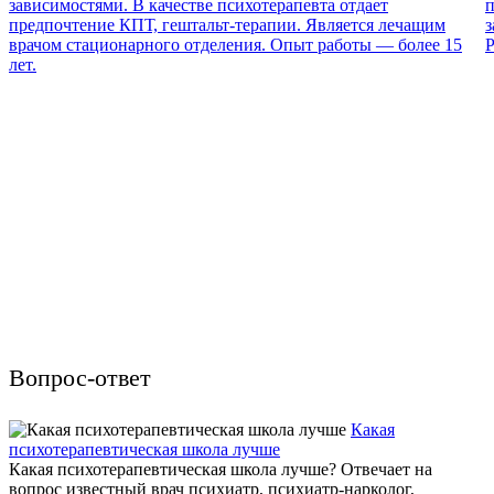
зависимостями. В качестве психотерапевта отдает
п
предпочтение КПТ, гештальт-терапии. Является лечащим
з
врачом стационарного отделения. Опыт работы — более 15
Р
лет.
Вопрос-ответ
Какая
психотерапевтическая школа лучше
Какая психотерапевтическая школа лучше? Отвечает на
вопрос известный врач психиатр, психиатр-нарколог,