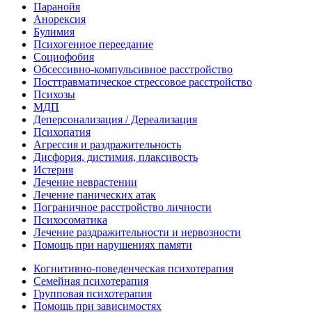
Паранойя
Анорексия
Булимия
Психогенное переедание
Социофобия
Обсессивно-компульсивное расстройство
Посттравматическое стрессовое расстройство
Психозы
МДП
Деперсонализация / Дереализация
Психопатия
Агрессия и раздражительность
Дисфория, дистимия, плаксивость
Истерия
Лечение неврастении
Лечение панических атак
Пограничное расстройство личности
Психосоматика
Лечение раздражительности и нервозности
Помощь при нарушениях памяти
Когнитивно-поведенческая психотерапия
Семейная психотерапия
Групповая психотерапия
Помощь при зависимостях