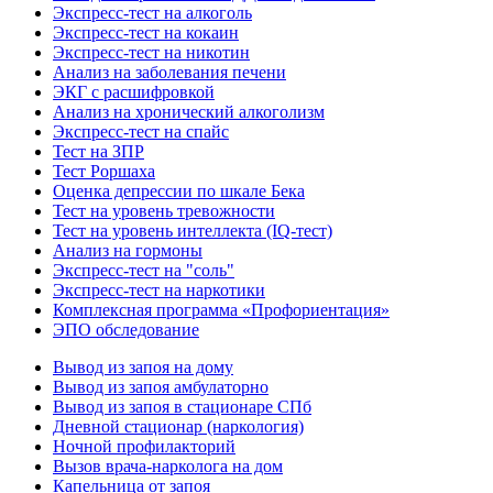
Экспресс-тест на алкоголь
Экспресс-тест на кокаин
Экспресс-тест на никотин
Анализ на заболевания печени
ЭКГ с расшифровкой
Анализ на хронический алкоголизм
Экспресс-тест на спайс
Тест на ЗПР
Тест Роршаха
Оценка депрессии по шкале Бека
Тест на уровень тревожности
Тест на уровень интеллекта (IQ-тест)
Анализ на гормоны
Экспресс-тест на "соль"
Экспресс-тест на наркотики
Комплексная программа «Профориентация»
ЭПО обследование
Вывод из запоя на дому
Вывод из запоя амбулаторно
Вывод из запоя в стационаре СПб
Дневной стационар (наркология)
Ночной профилакторий
Вызов врача-нарколога на дом
Капельница от запоя