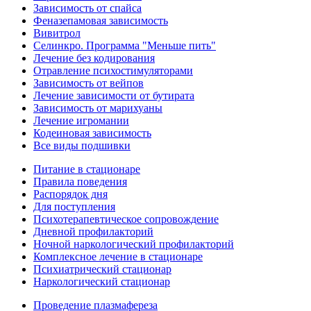
Зависимость от спайса
Феназепамовая зависимость
Вивитрол
Селинкро. Программа "Меньше пить"
Лечение без кодирования
Отравление психостимуляторами
Зависимость от вейпов
Лечение зависимости от бутирата
Зависимость от марихуаны
Лечение игромании
Кодеиновая зависимость
Все виды подшивки
Питание в стационаре
Правила поведения
Распорядок дня
Для поступления
Психотерапевтическое сопровождение
Дневной профилакторий
Ночной наркологический профилакторий
Комплексное лечение в стационаре
Психиатрический стационар
Наркологический стационар
Проведение плазмафереза