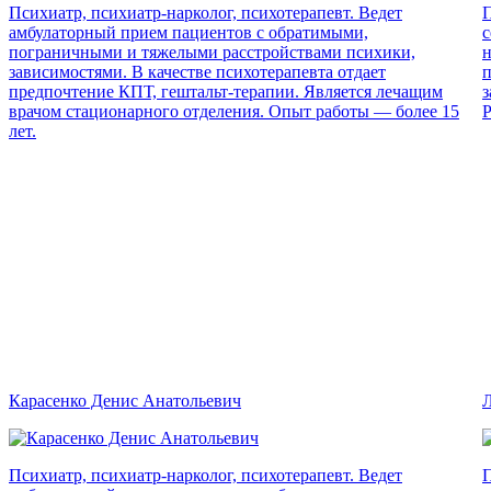
Психиатр, психиатр-нарколог, психотерапевт. Ведет
П
амбулаторный прием пациентов с обратимыми,
с
пограничными и тяжелыми расстройствами психики,
н
зависимостями. В качестве психотерапевта отдает
п
предпочтение КПТ, гештальт-терапии. Является лечащим
з
врачом стационарного отделения. Опыт работы — более 15
Р
лет.
Карасенко Денис Анатольевич
Л
Психиатр, психиатр-нарколог, психотерапевт. Ведет
П