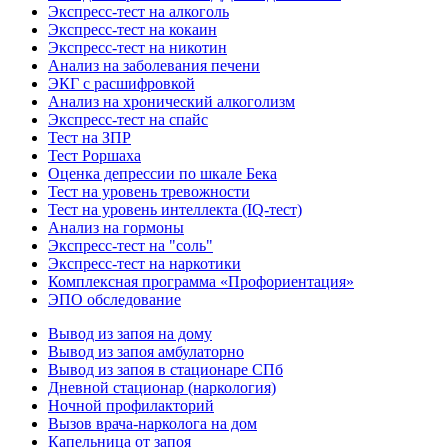
Экспресс-тест на алкоголь
Экспресс-тест на кокаин
Экспресс-тест на никотин
Анализ на заболевания печени
ЭКГ с расшифровкой
Анализ на хронический алкоголизм
Экспресс-тест на спайс
Тест на ЗПР
Тест Роршаха
Оценка депрессии по шкале Бека
Тест на уровень тревожности
Тест на уровень интеллекта (IQ-тест)
Анализ на гормоны
Экспресс-тест на "соль"
Экспресс-тест на наркотики
Комплексная программа «Профориентация»
ЭПО обследование
Вывод из запоя на дому
Вывод из запоя амбулаторно
Вывод из запоя в стационаре СПб
Дневной стационар (наркология)
Ночной профилакторий
Вызов врача-нарколога на дом
Капельница от запоя