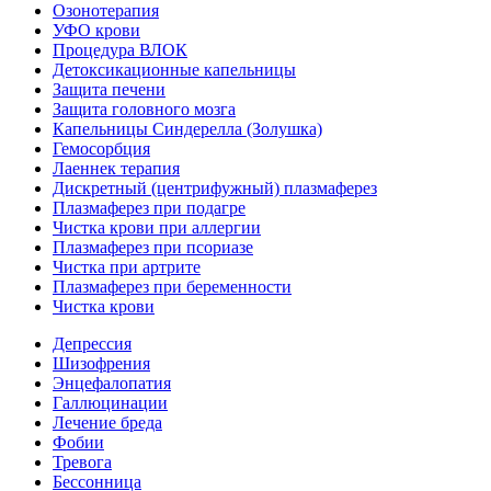
Озонотерапия
УФО крови
Процедура ВЛОК
Детоксикационные капельницы
Защита печени
Защита головного мозга
Капельницы Синдерелла (Золушка)
Гемосорбция
Лаеннек терапия
Дискретный (центрифужный) плазмаферез
Плазмаферез при подагре
Чистка крови при аллергии
Плазмаферез при псориазе
Чистка при артрите
Плазмаферез при беременности
Чистка крови
Депрессия
Шизофрения
Энцефалопатия
Галлюцинации
Лечение бреда
Фобии
Тревога
Бессонница