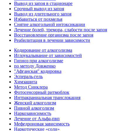
Вывод из запоя в стационаре
Срочный вывод из запоя
Вывод из длительного запоя
Избавиться от похмелья
Снятие алкогольной интоксикации
Лечение болей, тремора, слабости после запоя
Восстановление организма после запоя
Реабилитация в лечении зависимости
Кодирование от алкоголизма
Иглоукалывание от зависимостей
Гипноз при алкоголизме
по методу Довженко
"Афганская" кодировка
Эспераль-гель
Химзащита
Метод Синклера
Фотосенсорный ритмоблок
Интракраниальная транслокация
Женский алкоголизм
Пивной алкоголизм
Наркозависимость
Лечение от Альфа-пвп
Мефедроновая зависимость
Наркотические «соли»