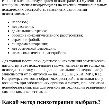
В нашей клинике ведут прием психотерапевты мужчины и
женщины, специализирующиеся на лечении функциональных
психических расстройств, вызванных различными
психотравмами:
неврозов;
неврастении;
длительного стресса;
обсессивно-компульсивного расстройства;
страхов и фобий;
синдрома выгорания;
невротической депрессии;
психосоматических расстройств.
Для точной постановки диагноза и исключения соматической
патологии врач-психотерапевт может направить не только на
психодиагностику, но и на дополнительное обследование (в
зависимости от симптомов — на ЭЭГ, ЭКГ, УЗИ, МРТ, КТ).
Например, симптомы обратимых расстройств психики могут
возникать при заболеваниях органов и систем, при развитии
новообразований, при длительной интоксикации различными
химическими веществами.
Какой метод психотерапии выбрать?