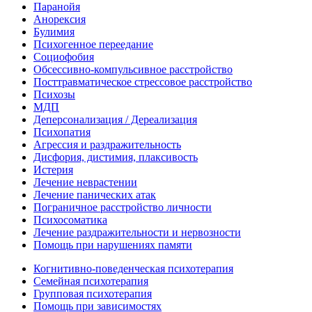
Паранойя
Анорексия
Булимия
Психогенное переедание
Социофобия
Обсессивно-компульсивное расстройство
Посттравматическое стрессовое расстройство
Психозы
МДП
Деперсонализация / Дереализация
Психопатия
Агрессия и раздражительность
Дисфория, дистимия, плаксивость
Истерия
Лечение неврастении
Лечение панических атак
Пограничное расстройство личности
Психосоматика
Лечение раздражительности и нервозности
Помощь при нарушениях памяти
Когнитивно-поведенческая психотерапия
Семейная психотерапия
Групповая психотерапия
Помощь при зависимостях