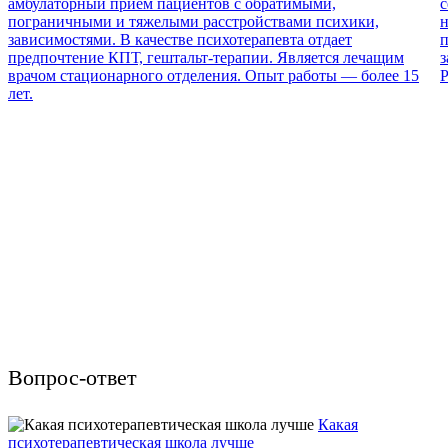
амбулаторный прием пациентов с обратимыми,
с
пограничными и тяжелыми расстройствами психики,
н
зависимостями. В качестве психотерапевта отдает
п
предпочтение КПТ, гештальт-терапии. Является лечащим
з
врачом стационарного отделения. Опыт работы — более 15
Р
лет.
Вопрос-ответ
Какая
психотерапевтическая школа лучше