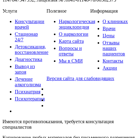
Услуги
Полезное
Информация
Консультации
Наркологическая
О клиниках
врачей
энциклопедия
Врачи
Стационар
О наркологии
Цены
24/7
Карта сайта
Отзывы
Детоксикация,
Вопросы и
наших
восстановление
ответы
пациентов
Диагностика
Мы в СМИ
Контакты
Вывод из
Акции
запоя
Версия сайта для слабовидящих
Лечение
алкоголизма
Психиатрия
Психотерапия
Имеются противопоказания, требуется консультация
специалистов
Копирование любых материалов без письменного разрешения