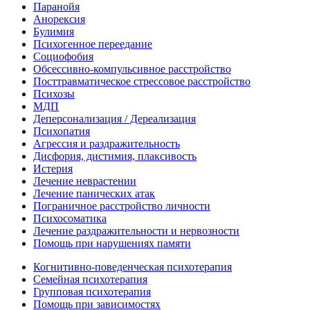
Паранойя
Анорексия
Булимия
Психогенное переедание
Социофобия
Обсессивно-компульсивное расстройство
Посттравматическое стрессовое расстройство
Психозы
МДП
Деперсонализация / Дереализация
Психопатия
Агрессия и раздражительность
Дисфория, дистимия, плаксивость
Истерия
Лечение неврастении
Лечение панических атак
Пограничное расстройство личности
Психосоматика
Лечение раздражительности и нервозности
Помощь при нарушениях памяти
Когнитивно-поведенческая психотерапия
Семейная психотерапия
Групповая психотерапия
Помощь при зависимостях