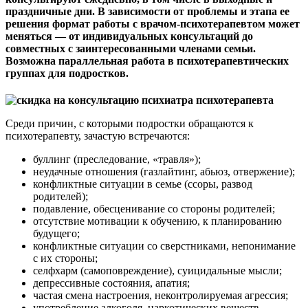
праздничные дни. В зависимости от проблемы и этапа ее
решения формат работы с врачом-психотерапевтом может
меняться — от индивидуальных консультаций до
совместных с заинтересованными членами семьи.
Возможна параллельная работа в психотерапевтических
группах для подростков.
Среди причин, с которыми подростки обращаются к
психотерапевту, зачастую встречаются:
буллинг (преследование, «травля»);
неудачные отношения (газлайтинг, абьюз, отвержение);
конфликтные ситуации в семье (ссоры, развод
родителей);
подавление, обесценивание со стороны родителей;
отсутствие мотивации к обучению, к планированию
будущего;
конфликтные ситуации со сверстниками, непонимание
с их стороны;
селфхарм (самоповреждение), суицидальные мысли;
депрессивные состояния, апатия;
частая смена настроения, неконтролируемая агрессия;
употребление алкоголя, наркотических веществ.