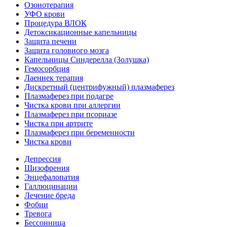
Озонотерапия
УФО крови
Процедура ВЛОК
Детоксикационные капельницы
Защита печени
Защита головного мозга
Капельницы Синдерелла (Золушка)
Гемосорбция
Лаеннек терапия
Дискретный (центрифужный) плазмаферез
Плазмаферез при подагре
Чистка крови при аллергии
Плазмаферез при псориазе
Чистка при артрите
Плазмаферез при беременности
Чистка крови
Депрессия
Шизофрения
Энцефалопатия
Галлюцинации
Лечение бреда
Фобии
Тревога
Бессонница