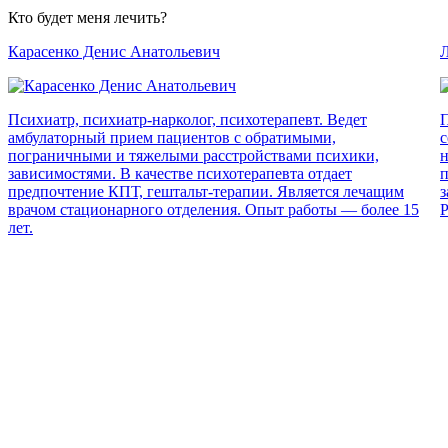
Кто будет меня лечить?
Карасенко Денис Анатольевич
Л
Психиатр, психиатр-нарколог, психотерапевт. Ведет
П
амбулаторный прием пациентов с обратимыми,
с
пограничными и тяжелыми расстройствами психики,
н
зависимостями. В качестве психотерапевта отдает
п
предпочтение КПТ, гештальт-терапии. Является лечащим
з
врачом стационарного отделения. Опыт работы — более 15
Р
лет.