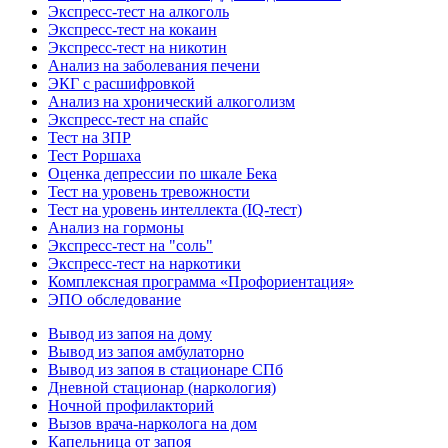
Экспресс-тест на алкоголь
Экспресс-тест на кокаин
Экспресс-тест на никотин
Анализ на заболевания печени
ЭКГ с расшифровкой
Анализ на хронический алкоголизм
Экспресс-тест на спайс
Тест на ЗПР
Тест Роршаха
Оценка депрессии по шкале Бека
Тест на уровень тревожности
Тест на уровень интеллекта (IQ-тест)
Анализ на гормоны
Экспресс-тест на "соль"
Экспресс-тест на наркотики
Комплексная программа «Профориентация»
ЭПО обследование
Вывод из запоя на дому
Вывод из запоя амбулаторно
Вывод из запоя в стационаре СПб
Дневной стационар (наркология)
Ночной профилакторий
Вызов врача-нарколога на дом
Капельница от запоя