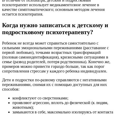
В отличие от психиатра, детский и подростковый
психотерапевт использует медикаментозное лечение в
качестве симптоматического; основным методом лечения
остается психотерапия.
Когда нужно записаться к детскому и
подростковому психотерапевту?
Ребенок не всегда может справиться самостоятельно с
сильными эмоциональными переживаниями (расставание с
первой любовью), точками возрастных трансформаций
(половая самоиндентификация), кризисными ситуациями в
семье (развод родителей, потеря родственника). Конечно же,
примеров можно привести гораздо больше, так как порог
сопротивления стрессам у каждого ребенка индивидуален.
Дети и подростки по-разному справляются с негативными
переживаниями, снимая их с помощью доступных для них
способов:
конфликтуют со сверстниками;
проявляют агрессию, вплоть до физической (к людям,
животным);
замыкаются в себе, максимально изолируясь от контакта