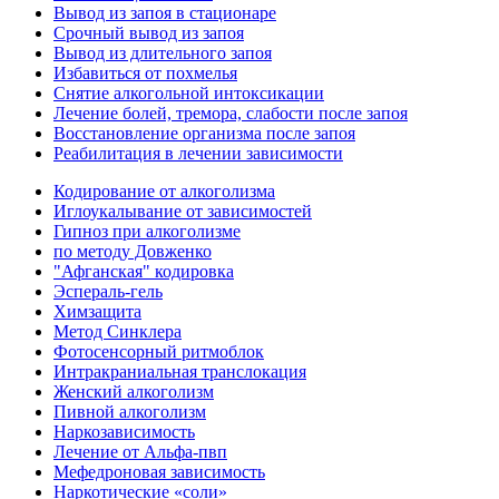
Вывод из запоя в стационаре
Срочный вывод из запоя
Вывод из длительного запоя
Избавиться от похмелья
Снятие алкогольной интоксикации
Лечение болей, тремора, слабости после запоя
Восстановление организма после запоя
Реабилитация в лечении зависимости
Кодирование от алкоголизма
Иглоукалывание от зависимостей
Гипноз при алкоголизме
по методу Довженко
"Афганская" кодировка
Эспераль-гель
Химзащита
Метод Синклера
Фотосенсорный ритмоблок
Интракраниальная транслокация
Женский алкоголизм
Пивной алкоголизм
Наркозависимость
Лечение от Альфа-пвп
Мефедроновая зависимость
Наркотические «соли»