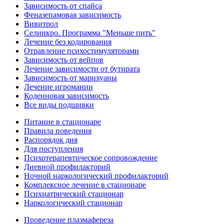
Зависимость от спайса
Феназепамовая зависимость
Вивитрол
Селинкро. Программа "Меньше пить"
Лечение без кодирования
Отравление психостимуляторами
Зависимость от вейпов
Лечение зависимости от бутирата
Зависимость от марихуаны
Лечение игромании
Кодеиновая зависимость
Все виды подшивки
Питание в стационаре
Правила поведения
Распорядок дня
Для поступления
Психотерапевтическое сопровождение
Дневной профилакторий
Ночной наркологический профилакторий
Комплексное лечение в стационаре
Психиатрический стационар
Наркологический стационар
Проведение плазмафереза