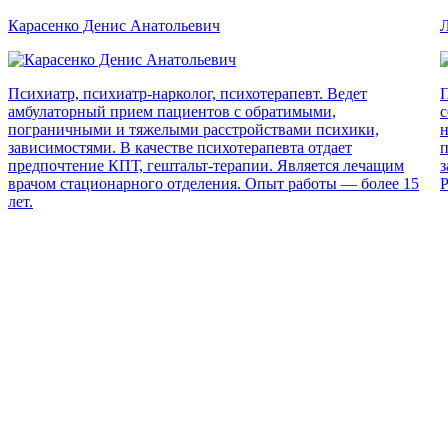
Карасенко Денис Анатольевич
Л
Психиатр, психиатр-нарколог, психотерапевт. Ведет
П
амбулаторный прием пациентов с обратимыми,
с
пограничными и тяжелыми расстройствами психики,
н
зависимостями. В качестве психотерапевта отдает
п
предпочтение КПТ, гештальт-терапии. Является лечащим
з
врачом стационарного отделения. Опыт работы — более 15
Р
лет.