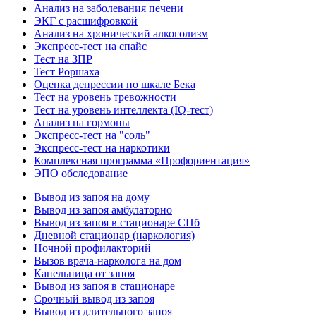
Анализ на заболевания печени
ЭКГ с расшифровкой
Анализ на хронический алкоголизм
Экспресс-тест на спайс
Тест на ЗПР
Тест Роршаха
Оценка депрессии по шкале Бека
Тест на уровень тревожности
Тест на уровень интеллекта (IQ-тест)
Анализ на гормоны
Экспресс-тест на "соль"
Экспресс-тест на наркотики
Комплексная программа «Профориентация»
ЭПО обследование
Вывод из запоя на дому
Вывод из запоя амбулаторно
Вывод из запоя в стационаре СПб
Дневной стационар (наркология)
Ночной профилакторий
Вызов врача-нарколога на дом
Капельница от запоя
Вывод из запоя в стационаре
Срочный вывод из запоя
Вывод из длительного запоя