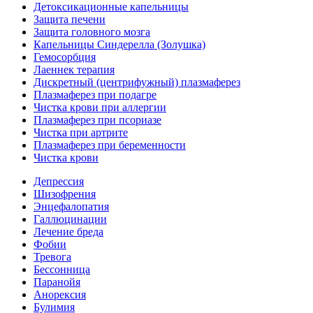
Детоксикационные капельницы
Защита печени
Защита головного мозга
Капельницы Синдерелла (Золушка)
Гемосорбция
Лаеннек терапия
Дискретный (центрифужный) плазмаферез
Плазмаферез при подагре
Чистка крови при аллергии
Плазмаферез при псориазе
Чистка при артрите
Плазмаферез при беременности
Чистка крови
Депрессия
Шизофрения
Энцефалопатия
Галлюцинации
Лечение бреда
Фобии
Тревога
Бессонница
Паранойя
Анорексия
Булимия