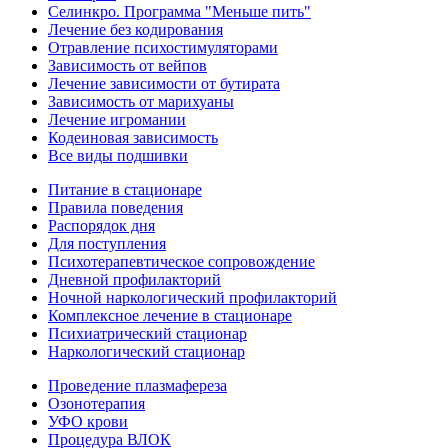
Селинкро. Программа "Меньше пить"
Лечение без кодирования
Отравление психостимуляторами
Зависимость от вейпов
Лечение зависимости от бутирата
Зависимость от марихуаны
Лечение игромании
Кодеиновая зависимость
Все виды подшивки
Питание в стационаре
Правила поведения
Распорядок дня
Для поступления
Психотерапевтическое сопровождение
Дневной профилакторий
Ночной наркологический профилакторий
Комплексное лечение в стационаре
Психиатрический стационар
Наркологический стационар
Проведение плазмафереза
Озонотерапия
УФО крови
Процедура ВЛОК