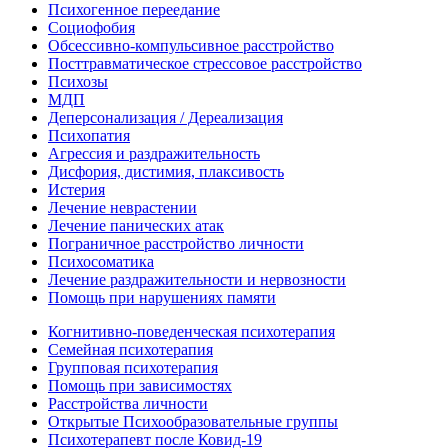
Психогенное переедание
Социофобия
Обсессивно-компульсивное расстройство
Посттравматическое стрессовое расстройство
Психозы
МДП
Деперсонализация / Дереализация
Психопатия
Агрессия и раздражительность
Дисфория, дистимия, плаксивость
Истерия
Лечение неврастении
Лечение панических атак
Пограничное расстройство личности
Психосоматика
Лечение раздражительности и нервозности
Помощь при нарушениях памяти
Когнитивно-поведенческая психотерапия
Семейная психотерапия
Групповая психотерапия
Помощь при зависимостях
Расстройства личности
Открытые Психообразовательные группы
Психотерапевт после Ковид-19