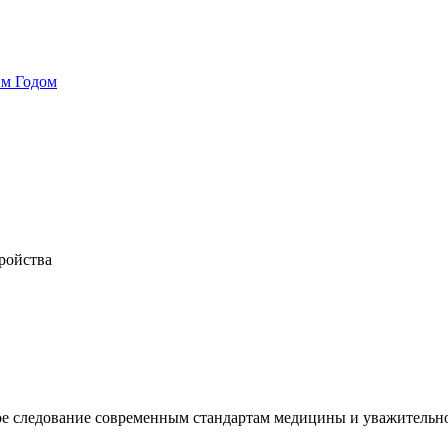
ым Годом
ройства
ое следование современным стандартам медицины и уважительн