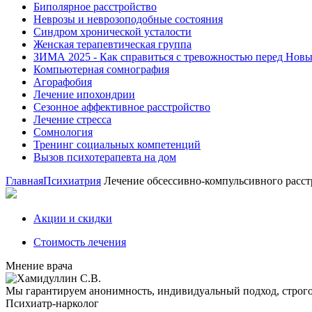
Биполярное расстройство
Неврозы и неврозоподобные состояния
Синдром хронической усталости
Женская терапевтическая группа
ЗИМА 2025 - Как справиться с тревожностью перед Нов
Компьютерная сомнография
Агорафобия
Лечение ипохондрии
Сезонное аффективное расстройство
Лечение стресса
Сомнология
Тренинг социальных компетенций
Вызов психотерапевта на дом
Главная
Психиатрия
Лечение обсессивно-компульсивного расст
Акции и скидки
Стоимость лечения
Мнение врача
Мы гарантируем анонимность, индивидуальный подход, строг
Психиатр-нарколог