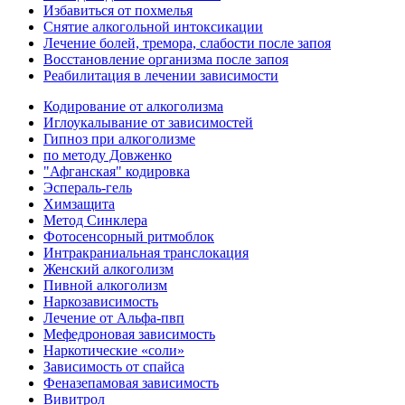
Избавиться от похмелья
Снятие алкогольной интоксикации
Лечение болей, тремора, слабости после запоя
Восстановление организма после запоя
Реабилитация в лечении зависимости
Кодирование от алкоголизма
Иглоукалывание от зависимостей
Гипноз при алкоголизме
по методу Довженко
"Афганская" кодировка
Эспераль-гель
Химзащита
Метод Синклера
Фотосенсорный ритмоблок
Интракраниальная транслокация
Женский алкоголизм
Пивной алкоголизм
Наркозависимость
Лечение от Альфа-пвп
Мефедроновая зависимость
Наркотические «соли»
Зависимость от спайса
Феназепамовая зависимость
Вивитрол