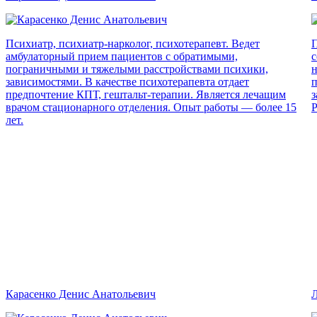
Психиатр, психиатр-нарколог, психотерапевт. Ведет
П
амбулаторный прием пациентов с обратимыми,
с
пограничными и тяжелыми расстройствами психики,
н
зависимостями. В качестве психотерапевта отдает
п
предпочтение КПТ, гештальт-терапии. Является лечащим
з
врачом стационарного отделения. Опыт работы — более 15
Р
лет.
Карасенко Денис Анатольевич
Л