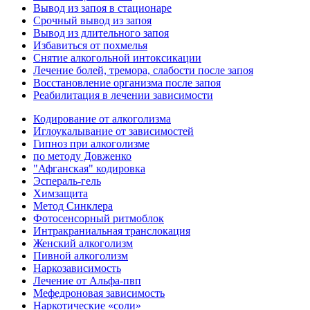
Вывод из запоя в стационаре
Срочный вывод из запоя
Вывод из длительного запоя
Избавиться от похмелья
Снятие алкогольной интоксикации
Лечение болей, тремора, слабости после запоя
Восстановление организма после запоя
Реабилитация в лечении зависимости
Кодирование от алкоголизма
Иглоукалывание от зависимостей
Гипноз при алкоголизме
по методу Довженко
"Афганская" кодировка
Эспераль-гель
Химзащита
Метод Синклера
Фотосенсорный ритмоблок
Интракраниальная транслокация
Женский алкоголизм
Пивной алкоголизм
Наркозависимость
Лечение от Альфа-пвп
Мефедроновая зависимость
Наркотические «соли»