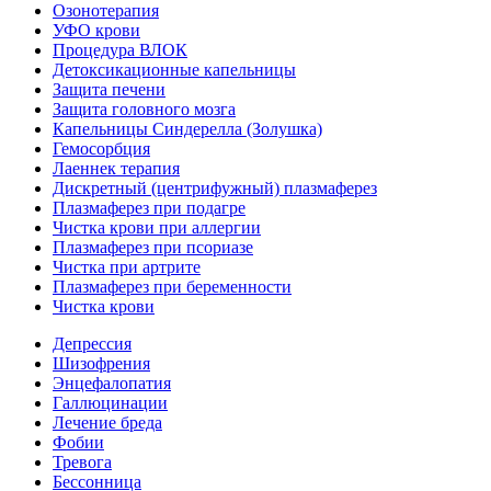
Озонотерапия
УФО крови
Процедура ВЛОК
Детоксикационные капельницы
Защита печени
Защита головного мозга
Капельницы Синдерелла (Золушка)
Гемосорбция
Лаеннек терапия
Дискретный (центрифужный) плазмаферез
Плазмаферез при подагре
Чистка крови при аллергии
Плазмаферез при псориазе
Чистка при артрите
Плазмаферез при беременности
Чистка крови
Депрессия
Шизофрения
Энцефалопатия
Галлюцинации
Лечение бреда
Фобии
Тревога
Бессонница