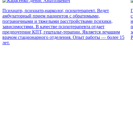
Психиатр, психиатр-нарколог, психотерапевт. Ведет
П
амбулаторный прием пациентов с обратимыми,
с
пограничными и тяжелыми расстройствами психики,
н
зависимостями. В качестве психотерапевта отдает
п
предпочтение КПТ, гештальт-терапии. Является лечащим
з
врачом стационарного отделения. Опыт работы — более 15
Р
лет.