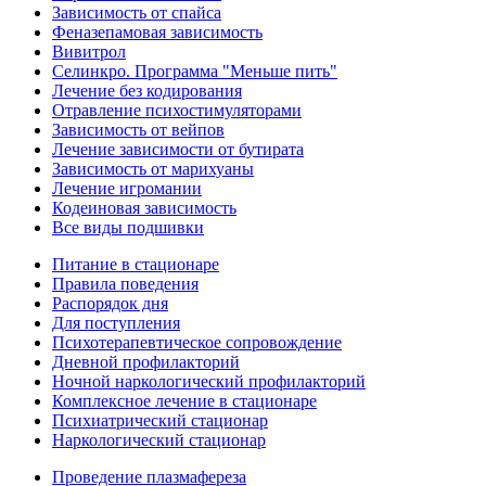
Зависимость от спайса
Феназепамовая зависимость
Вивитрол
Селинкро. Программа "Меньше пить"
Лечение без кодирования
Отравление психостимуляторами
Зависимость от вейпов
Лечение зависимости от бутирата
Зависимость от марихуаны
Лечение игромании
Кодеиновая зависимость
Все виды подшивки
Питание в стационаре
Правила поведения
Распорядок дня
Для поступления
Психотерапевтическое сопровождение
Дневной профилакторий
Ночной наркологический профилакторий
Комплексное лечение в стационаре
Психиатрический стационар
Наркологический стационар
Проведение плазмафереза