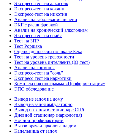
Экспресс-тест на алкоголь
Экспресс-тест на кокаин
Экспресс-тест на никотин
Анализ на заболевания печени
ЭКГ с расшифровкой
Анализ на хронический алкоголизм
Экспресс-тест на спайс
Тест на ЗПР
Тест Роршаха
Оценка депрессии по шкале Бека
Тест на уровень тревожности
Тест на уровень интеллекта (IQ-тест)
Анализ на гормоны
Экспресс-тест на "соль"
Экспресс-тест на наркотики
Комплексная программа «Профориентация»
ЭПО обследование
Вывод из запоя на дому
Вывод из запоя амбулаторно
Вывод из запоя в стационаре СПб
Дневной стационар (наркология)
Ночной профилакторий
Вызов врача-нарколога на дом
Капельница от запоя