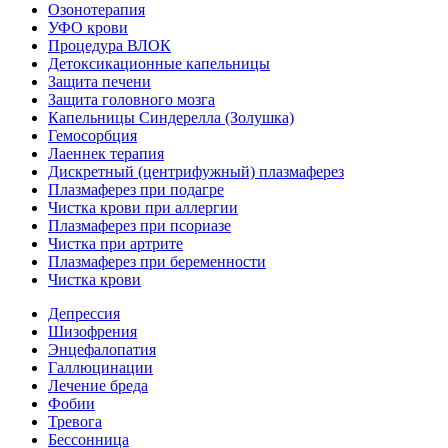
Озонотерапия
УФО крови
Процедура ВЛОК
Детоксикационные капельницы
Защита печени
Защита головного мозга
Капельницы Синдерелла (Золушка)
Гемосорбция
Лаеннек терапия
Дискретный (центрифужный) плазмаферез
Плазмаферез при подагре
Чистка крови при аллергии
Плазмаферез при псориазе
Чистка при артрите
Плазмаферез при беременности
Чистка крови
Депрессия
Шизофрения
Энцефалопатия
Галлюцинации
Лечение бреда
Фобии
Тревога
Бессонница