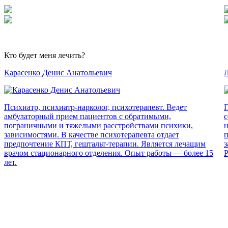
Кто будет меня лечить?
Карасенко Денис Анатольевич
Л
Психиатр, психиатр-нарколог, психотерапевт. Ведет
П
амбулаторный прием пациентов с обратимыми,
с
пограничными и тяжелыми расстройствами психики,
н
зависимостями. В качестве психотерапевта отдает
п
предпочтение КПТ, гештальт-терапии. Является лечащим
з
врачом стационарного отделения. Опыт работы — более 15
Р
лет.