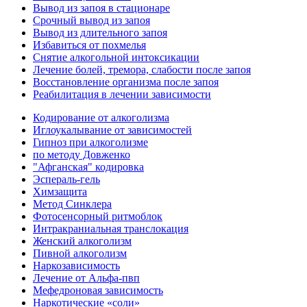
Вывод из запоя в стационаре
Срочный вывод из запоя
Вывод из длительного запоя
Избавиться от похмелья
Снятие алкогольной интоксикации
Лечение болей, тремора, слабости после запоя
Восстановление организма после запоя
Реабилитация в лечении зависимости
Кодирование от алкоголизма
Иглоукалывание от зависимостей
Гипноз при алкоголизме
по методу Довженко
"Афганская" кодировка
Эспераль-гель
Химзащита
Метод Синклера
Фотосенсорный ритмоблок
Интракраниальная транслокация
Женский алкоголизм
Пивной алкоголизм
Наркозависимость
Лечение от Альфа-пвп
Мефедроновая зависимость
Наркотические «соли»