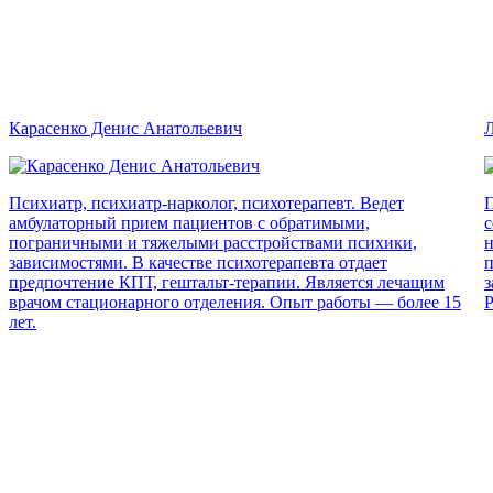
Карасенко Денис Анатольевич
Л
Психиатр, психиатр-нарколог, психотерапевт. Ведет
П
амбулаторный прием пациентов с обратимыми,
с
пограничными и тяжелыми расстройствами психики,
н
зависимостями. В качестве психотерапевта отдает
п
предпочтение КПТ, гештальт-терапии. Является лечащим
з
врачом стационарного отделения. Опыт работы — более 15
Р
лет.