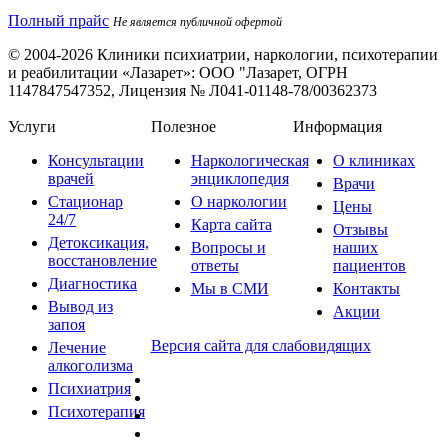
Полный прайс
Не является публичной офертой
© 2004-2026 Клиники психиатрии, наркологии, психотерапии
и реабилитации «Лазарет»:
ООО "Лазарет, ОГРН
1147847547352, Лицензия № Л041-01148-78/00362373
Услуги
Полезное
Информация
Консультации
Наркологическая
О клиниках
врачей
энциклопедия
Врачи
Стационар
О наркологии
Цены
24/7
Карта сайта
Отзывы
Детоксикация,
Вопросы и
наших
восстановление
ответы
пациентов
Диагностика
Мы в СМИ
Контакты
Вывод из
Акции
запоя
Версия сайта для слабовидящих
Лечение
алкоголизма
Психиатрия
Психотерапия