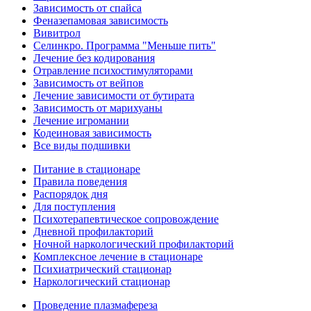
Зависимость от спайса
Феназепамовая зависимость
Вивитрол
Селинкро. Программа "Меньше пить"
Лечение без кодирования
Отравление психостимуляторами
Зависимость от вейпов
Лечение зависимости от бутирата
Зависимость от марихуаны
Лечение игромании
Кодеиновая зависимость
Все виды подшивки
Питание в стационаре
Правила поведения
Распорядок дня
Для поступления
Психотерапевтическое сопровождение
Дневной профилакторий
Ночной наркологический профилакторий
Комплексное лечение в стационаре
Психиатрический стационар
Наркологический стационар
Проведение плазмафереза