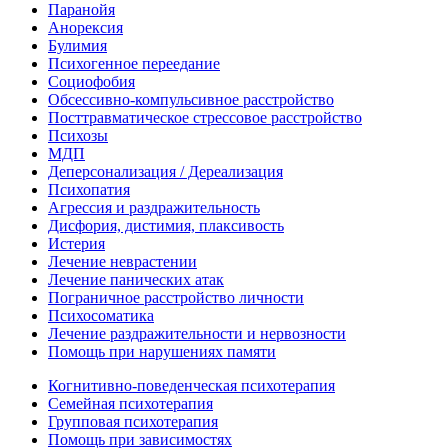
Паранойя
Анорексия
Булимия
Психогенное переедание
Социофобия
Обсессивно-компульсивное расстройство
Посттравматическое стрессовое расстройство
Психозы
МДП
Деперсонализация / Дереализация
Психопатия
Агрессия и раздражительность
Дисфория, дистимия, плаксивость
Истерия
Лечение неврастении
Лечение панических атак
Пограничное расстройство личности
Психосоматика
Лечение раздражительности и нервозности
Помощь при нарушениях памяти
Когнитивно-поведенческая психотерапия
Семейная психотерапия
Групповая психотерапия
Помощь при зависимостях