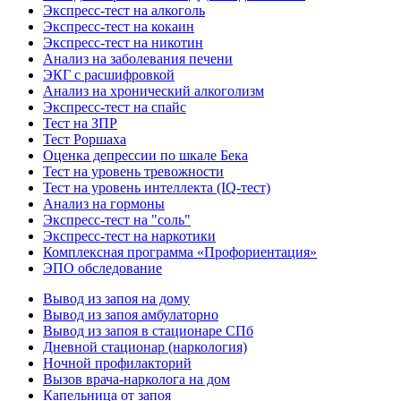
Экспресс-тест на алкоголь
Экспресс-тест на кокаин
Экспресс-тест на никотин
Анализ на заболевания печени
ЭКГ с расшифровкой
Анализ на хронический алкоголизм
Экспресс-тест на спайс
Тест на ЗПР
Тест Роршаха
Оценка депрессии по шкале Бека
Тест на уровень тревожности
Тест на уровень интеллекта (IQ-тест)
Анализ на гормоны
Экспресс-тест на "соль"
Экспресс-тест на наркотики
Комплексная программа «Профориентация»
ЭПО обследование
Вывод из запоя на дому
Вывод из запоя амбулаторно
Вывод из запоя в стационаре СПб
Дневной стационар (наркология)
Ночной профилакторий
Вызов врача-нарколога на дом
Капельница от запоя