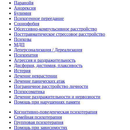
Паранойя
Анорексия
Булимия
Психогенное переедание
Социофобия
Обсессивно-компульсивное расстройство
Посттравматическое стрессовое расстройство
Психозы
МДП
Деперсонализация / Дереализация
Психопатия
Агрессия и раздражительность
Дисфория, дистимия, плаксивость
Истерия
Лечение неврастении
Лечение панических атак
Пограничное расстройство личности
Психосоматика
Лечение раздражительности и нервозности
Помощь при нарушениях памяти
Когнитивно-поведенческая психотерапия
Семейная психотерапия
Групповая психотерапия
Помощь при зависимостях