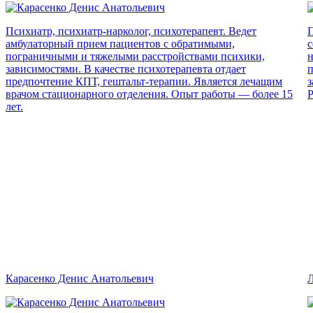
Психиатр, психиатр-нарколог, психотерапевт. Ведет
П
амбулаторный прием пациентов с обратимыми,
с
пограничными и тяжелыми расстройствами психики,
н
зависимостями. В качестве психотерапевта отдает
п
предпочтение КПТ, гештальт-терапии. Является лечащим
з
врачом стационарного отделения. Опыт работы — более 15
Р
лет.
Карасенко Денис Анатольевич
Л