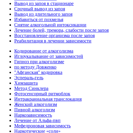
Вывод из запоя в стационаре
Срочный вывод из запоя
Вывод из длительного запоя
Избавиться от похмелья
Снятие алкогольной интоксикации
Лечение болей, тремора, слабости после запоя
Восстановление организма после запоя
Реабилитация в лечении зависимости
Кодирование от алкоголизма
Иглоукалывание от зависимостей
Гипноз при алкоголизме
по методу Довженко
"Афганская" кодировка
Эспераль-гель
Химзащита
Метод Синклера
Фотосенсорный ритмоблок
Интракраниальная транслокация
Женский алкоголизм
Пивной алкоголизм
Наркозависимость
Лечение от Альфа-пвп
Мефедроновая зависимость
Наркотические «соли»