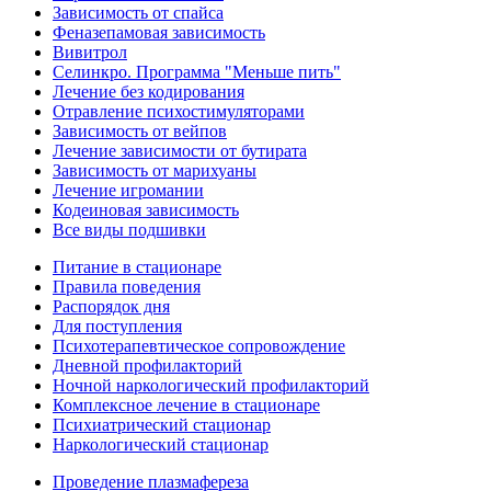
Зависимость от спайса
Феназепамовая зависимость
Вивитрол
Селинкро. Программа "Меньше пить"
Лечение без кодирования
Отравление психостимуляторами
Зависимость от вейпов
Лечение зависимости от бутирата
Зависимость от марихуаны
Лечение игромании
Кодеиновая зависимость
Все виды подшивки
Питание в стационаре
Правила поведения
Распорядок дня
Для поступления
Психотерапевтическое сопровождение
Дневной профилакторий
Ночной наркологический профилакторий
Комплексное лечение в стационаре
Психиатрический стационар
Наркологический стационар
Проведение плазмафереза