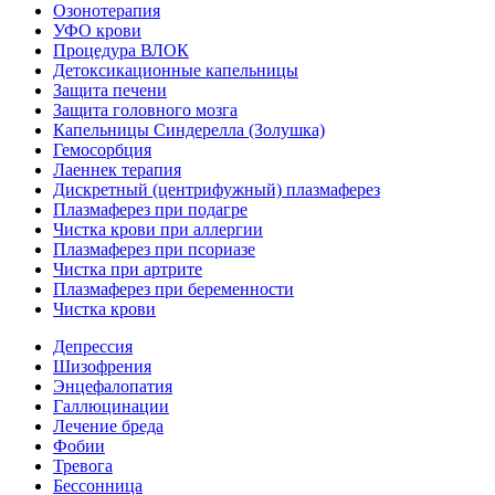
Озонотерапия
УФО крови
Процедура ВЛОК
Детоксикационные капельницы
Защита печени
Защита головного мозга
Капельницы Синдерелла (Золушка)
Гемосорбция
Лаеннек терапия
Дискретный (центрифужный) плазмаферез
Плазмаферез при подагре
Чистка крови при аллергии
Плазмаферез при псориазе
Чистка при артрите
Плазмаферез при беременности
Чистка крови
Депрессия
Шизофрения
Энцефалопатия
Галлюцинации
Лечение бреда
Фобии
Тревога
Бессонница