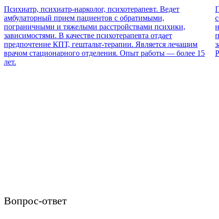
Психиатр, психиатр-нарколог, психотерапевт. Ведет
П
амбулаторный прием пациентов с обратимыми,
с
пограничными и тяжелыми расстройствами психики,
н
зависимостями. В качестве психотерапевта отдает
п
предпочтение КПТ, гештальт-терапии. Является лечащим
з
врачом стационарного отделения. Опыт работы — более 15
Р
лет.
Вопрос-ответ