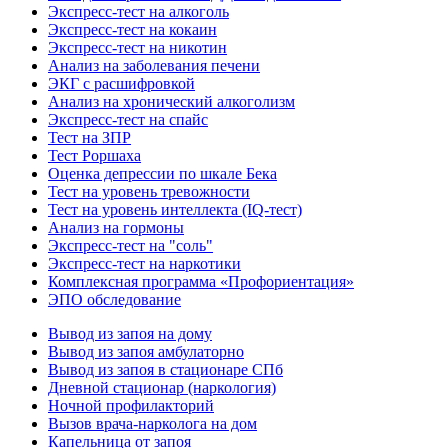
Экспресс-тест на алкоголь
Экспресс-тест на кокаин
Экспресс-тест на никотин
Анализ на заболевания печени
ЭКГ с расшифровкой
Анализ на хронический алкоголизм
Экспресс-тест на спайс
Тест на ЗПР
Тест Роршаха
Оценка депрессии по шкале Бека
Тест на уровень тревожности
Тест на уровень интеллекта (IQ-тест)
Анализ на гормоны
Экспресс-тест на "соль"
Экспресс-тест на наркотики
Комплексная программа «Профориентация»
ЭПО обследование
Вывод из запоя на дому
Вывод из запоя амбулаторно
Вывод из запоя в стационаре СПб
Дневной стационар (наркология)
Ночной профилакторий
Вызов врача-нарколога на дом
Капельница от запоя