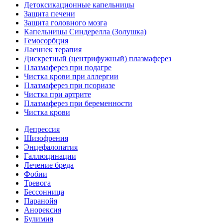
Детоксикационные капельницы
Защита печени
Защита головного мозга
Капельницы Синдерелла (Золушка)
Гемосорбция
Лаеннек терапия
Дискретный (центрифужный) плазмаферез
Плазмаферез при подагре
Чистка крови при аллергии
Плазмаферез при псориазе
Чистка при артрите
Плазмаферез при беременности
Чистка крови
Депрессия
Шизофрения
Энцефалопатия
Галлюцинации
Лечение бреда
Фобии
Тревога
Бессонница
Паранойя
Анорексия
Булимия