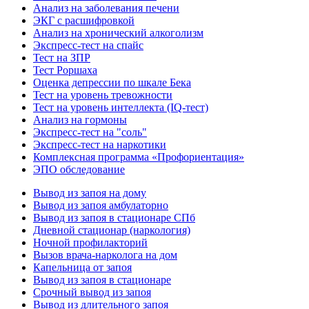
Анализ на заболевания печени
ЭКГ с расшифровкой
Анализ на хронический алкоголизм
Экспресс-тест на спайс
Тест на ЗПР
Тест Роршаха
Оценка депрессии по шкале Бека
Тест на уровень тревожности
Тест на уровень интеллекта (IQ-тест)
Анализ на гормоны
Экспресс-тест на "соль"
Экспресс-тест на наркотики
Комплексная программа «Профориентация»
ЭПО обследование
Вывод из запоя на дому
Вывод из запоя амбулаторно
Вывод из запоя в стационаре СПб
Дневной стационар (наркология)
Ночной профилакторий
Вызов врача-нарколога на дом
Капельница от запоя
Вывод из запоя в стационаре
Срочный вывод из запоя
Вывод из длительного запоя