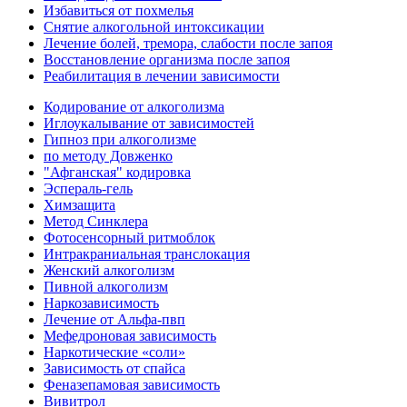
Избавиться от похмелья
Снятие алкогольной интоксикации
Лечение болей, тремора, слабости после запоя
Восстановление организма после запоя
Реабилитация в лечении зависимости
Кодирование от алкоголизма
Иглоукалывание от зависимостей
Гипноз при алкоголизме
по методу Довженко
"Афганская" кодировка
Эспераль-гель
Химзащита
Метод Синклера
Фотосенсорный ритмоблок
Интракраниальная транслокация
Женский алкоголизм
Пивной алкоголизм
Наркозависимость
Лечение от Альфа-пвп
Мефедроновая зависимость
Наркотические «соли»
Зависимость от спайса
Феназепамовая зависимость
Вивитрол