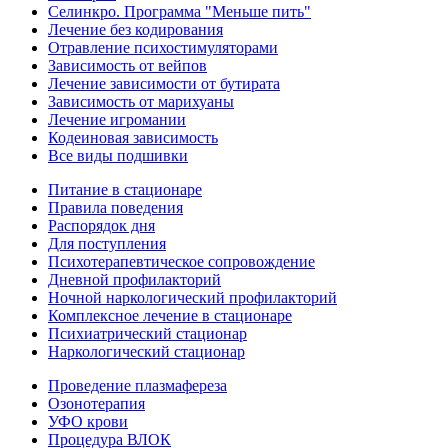
Селинкро. Программа "Меньше пить"
Лечение без кодирования
Отравление психостимуляторами
Зависимость от вейпов
Лечение зависимости от бутирата
Зависимость от марихуаны
Лечение игромании
Кодеиновая зависимость
Все виды подшивки
Питание в стационаре
Правила поведения
Распорядок дня
Для поступления
Психотерапевтическое сопровождение
Дневной профилакторий
Ночной наркологический профилакторий
Комплексное лечение в стационаре
Психиатрический стационар
Наркологический стационар
Проведение плазмафереза
Озонотерапия
УФО крови
Процедура ВЛОК