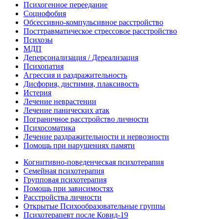
Психогенное переедание
Социофобия
Обсессивно-компульсивное расстройство
Посттравматическое стрессовое расстройство
Психозы
МДП
Деперсонализация / Дереализация
Психопатия
Агрессия и раздражительность
Дисфория, дистимия, плаксивость
Истерия
Лечение неврастении
Лечение панических атак
Пограничное расстройство личности
Психосоматика
Лечение раздражительности и нервозности
Помощь при нарушениях памяти
Когнитивно-поведенческая психотерапия
Семейная психотерапия
Групповая психотерапия
Помощь при зависимостях
Расстройства личности
Открытые Психообразовательные группы
Психотерапевт после Ковид-19