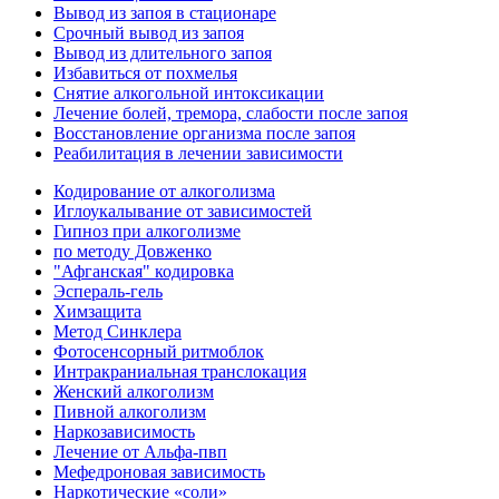
Вывод из запоя в стационаре
Срочный вывод из запоя
Вывод из длительного запоя
Избавиться от похмелья
Снятие алкогольной интоксикации
Лечение болей, тремора, слабости после запоя
Восстановление организма после запоя
Реабилитация в лечении зависимости
Кодирование от алкоголизма
Иглоукалывание от зависимостей
Гипноз при алкоголизме
по методу Довженко
"Афганская" кодировка
Эспераль-гель
Химзащита
Метод Синклера
Фотосенсорный ритмоблок
Интракраниальная транслокация
Женский алкоголизм
Пивной алкоголизм
Наркозависимость
Лечение от Альфа-пвп
Мефедроновая зависимость
Наркотические «соли»