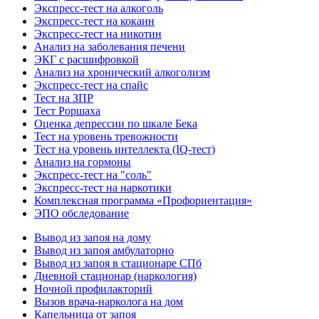
Экспресс-тест на алкоголь
Экспресс-тест на кокаин
Экспресс-тест на никотин
Анализ на заболевания печени
ЭКГ с расшифровкой
Анализ на хронический алкоголизм
Экспресс-тест на спайс
Тест на ЗПР
Тест Роршаха
Оценка депрессии по шкале Бека
Тест на уровень тревожности
Тест на уровень интеллекта (IQ-тест)
Анализ на гормоны
Экспресс-тест на "соль"
Экспресс-тест на наркотики
Комплексная программа «Профориентация»
ЭПО обследование
Вывод из запоя на дому
Вывод из запоя амбулаторно
Вывод из запоя в стационаре СПб
Дневной стационар (наркология)
Ночной профилакторий
Вызов врача-нарколога на дом
Капельница от запоя