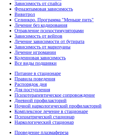
Зависимость от спайса
Феназепамовая зависимость
Вивитрол
Селинкро. Программа "Меньше пить"
Лечение без кодирования
Отравление психостимуляторами
Зависимость от вейпов
Лечение зависимости от бутирата
Зависимость от марихуаны
Лечение игромании
Кодеиновая зависимость
Все виды подшивки
Питание в стационаре
Правила поведения
Распорядок дня
Для поступления
Психотерапевтическое сопровождение
Дневной профилакторий
Ночной наркологический профилакторий
Комплексное лечение в стационаре
Психиатрический стационар
Наркологический стационар
Проведение плазмафереза