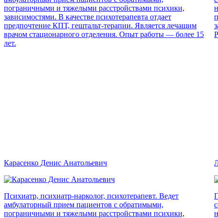
пограничными и тяжелыми расстройствами психики,
н
зависимостями. В качестве психотерапевта отдает
п
предпочтение КПТ, гештальт-терапии. Является лечащим
з
врачом стационарного отделения. Опыт работы — более 15
Р
лет.
Карасенко Денис Анатольевич
Л
Психиатр, психиатр-нарколог, психотерапевт. Ведет
П
амбулаторный прием пациентов с обратимыми,
с
пограничными и тяжелыми расстройствами психики,
н