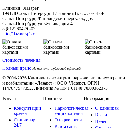
Клиники "Лазарет"
199178
Санкт-Петербург
,
17-я линия В. О., дом 4-6Е
Санкт-Петербург, Финляндский переулок, дом 1
Санкт-Петербург, ул. Фучика, дом 4
8 (812) 604-70-03
info@lazaretspb.ru
Стоимость лечения
Полный прайс
Не является публичной офертой
© 2004-2026 Клиники психиатрии, наркологии, психотерапии
и реабилитации «Лазарет»:
ООО "Лазарет, ОГРН
1147847547352, Лицензия № Л041-01148-78/00362373
Услуги
Полезное
Информация
Консультации
Наркологическая
О клиниках
врачей
энциклопедия
Врачи
Стационар
О наркологии
Цены
24/7
Карта сайта
Отзывы