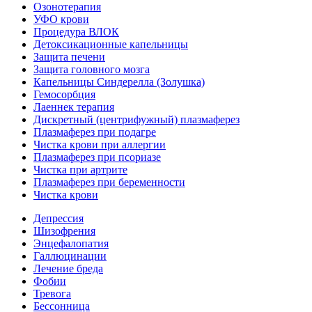
Озонотерапия
УФО крови
Процедура ВЛОК
Детоксикационные капельницы
Защита печени
Защита головного мозга
Капельницы Синдерелла (Золушка)
Гемосорбция
Лаеннек терапия
Дискретный (центрифужный) плазмаферез
Плазмаферез при подагре
Чистка крови при аллергии
Плазмаферез при псориазе
Чистка при артрите
Плазмаферез при беременности
Чистка крови
Депрессия
Шизофрения
Энцефалопатия
Галлюцинации
Лечение бреда
Фобии
Тревога
Бессонница