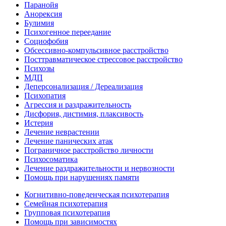
Паранойя
Анорексия
Булимия
Психогенное переедание
Социофобия
Обсессивно-компульсивное расстройство
Посттравматическое стрессовое расстройство
Психозы
МДП
Деперсонализация / Дереализация
Психопатия
Агрессия и раздражительность
Дисфория, дистимия, плаксивость
Истерия
Лечение неврастении
Лечение панических атак
Пограничное расстройство личности
Психосоматика
Лечение раздражительности и нервозности
Помощь при нарушениях памяти
Когнитивно-поведенческая психотерапия
Семейная психотерапия
Групповая психотерапия
Помощь при зависимостях