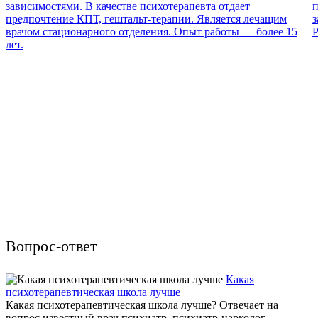
зависимостями. В качестве психотерапевта отдает
п
предпочтение КПТ, гештальт-терапии. Является лечащим
з
врачом стационарного отделения. Опыт работы — более 15
Р
лет.
Вопрос-ответ
Какая
психотерапевтическая школа лучше
Какая психотерапевтическая школа лучше? Отвечает на
вопрос известный врач психиатр, психиатр-нарколог,