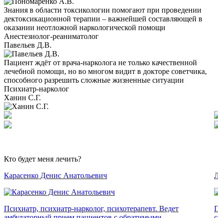
Знания в области токсикологии помогают при проведении
дектоксикационной терапии – важнейшей составляющей в
оказании неотложной наркологической помощи
Анестезиолог-реаниматолог
Павельев Д.В.
Пациент ждёт от врача-нарколога не только качественной
лечебной помощи, но во многом видит в докторе советчика,
способного разрешить сложные жизненные ситуации
Психиатр-нарколог
Ханин С.Г.
Кто будет меня лечить?
Карасенко Денис Анатольевич
Л
Психиатр, психиатр-нарколог, психотерапевт. Ведет
П
амбулаторный прием пациентов с обратимыми,
с