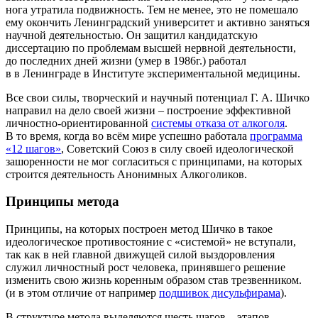
нога утратила подвижность. Тем не менее, это не помешало
ему окончить Ленинградский университет и активно заняться
научной деятельностью. Он защитил кандидатскую
диссертацию по проблемам высшей нервной деятельности,
до последних дней жизни (умер в 1986г.) работал
в в Ленинграде в Институте экспериментальной медицины.
Все свои силы, творческий и научный потенциал Г. А. Шичко
направил на дело своей жизни – построение эффективной
личностно-ориентированной
системы отказа от алкоголя
.
В то время, когда во всём мире успешно работала
программа
«12 шагов»
, Советский Союз в силу своей идеологической
зашоренности не мог согласиться с принципами, на которых
строится деятельность Анонимных Алкоголиков.
Принципы метода
Принципы, на которых построен метод Шичко в такое
идеологическое противостояние с «системой» не вступали,
так как в ней главной движущей силой выздоровления
служил личностный рост человека, принявшего решение
изменить свою жизнь коренным образом став трезвенником.
(и в этом отличие от например
подшивок дисульфирама
).
В структуре метода выделяются шесть шагов – этапов