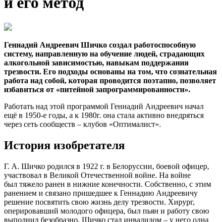
и его метод
Геннадий Андреевич Шичко создал работоспособную
систему, направленную на обучение людей, страдающих
алкогольной зависимостью, навыкам поддержания
трезвости. Его подходы основаны на том, что сознательная
работа над собой, которая проводится поэтапно, позволяет
избавиться от
«питейной
запрограммированности».
Работать над этой программой Геннадий Андреевич начал
ещё в 1950-е годы, а к 1980г. она стала активно внедряться
через сеть сообществ – клубов «Оптималист».
История изобретателя
Г. А. Шичко родился в 1922 г. в Белоруссии, боевой офицер,
участвовал в Великой Отечественной войне. На войне
был тяжело ранен в нижние конечности. Собственно, с этим
ранением и связано пришедшее к Геннадию Андреевичу
решение посвятить свою жизнь делу трезвости. Хирург,
оперировавший молодого офицера, был пьян и работу свою
выполнил безобразно. Шичко стал инвалидом – у него одна