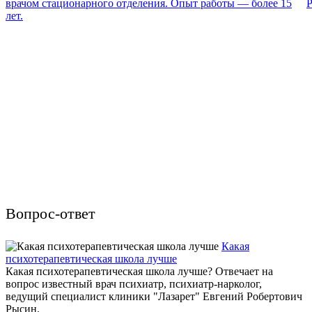
врачом стационарного отделения. Опыт работы — более 15
Р
лет.
Вопрос-ответ
Какая
психотерапевтическая школа лучше
Какая психотерапевтическая школа лучше? Отвечает на
вопрос известный врач психиатр, психиатр-нарколог,
ведущий специалист клиники "Лазарет" Евгений Робертович
Рысин.