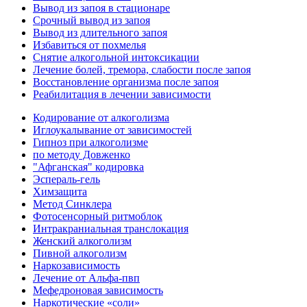
Вывод из запоя в стационаре
Срочный вывод из запоя
Вывод из длительного запоя
Избавиться от похмелья
Снятие алкогольной интоксикации
Лечение болей, тремора, слабости после запоя
Восстановление организма после запоя
Реабилитация в лечении зависимости
Кодирование от алкоголизма
Иглоукалывание от зависимостей
Гипноз при алкоголизме
по методу Довженко
"Афганская" кодировка
Эспераль-гель
Химзащита
Метод Синклера
Фотосенсорный ритмоблок
Интракраниальная транслокация
Женский алкоголизм
Пивной алкоголизм
Наркозависимость
Лечение от Альфа-пвп
Мефедроновая зависимость
Наркотические «соли»