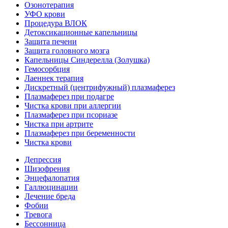
Озонотерапия
УФО крови
Процедура ВЛОК
Детоксикационные капельницы
Защита печени
Защита головного мозга
Капельницы Синдерелла (Золушка)
Гемосорбция
Лаеннек терапия
Дискретный (центрифужный) плазмаферез
Плазмаферез при подагре
Чистка крови при аллергии
Плазмаферез при псориазе
Чистка при артрите
Плазмаферез при беременности
Чистка крови
Депрессия
Шизофрения
Энцефалопатия
Галлюцинации
Лечение бреда
Фобии
Тревога
Бессонница