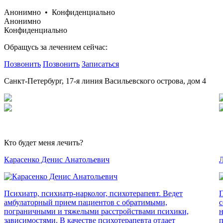
Анонимно • Конфиденциально
Анонимно
Конфиденциально
Обращусь за лечением сейчас:
Позвонить
Позвонить
Записаться
Санкт-Петербург, 17-я линия Васильевского острова, дом 4
Кто будет меня лечить?
Карасенко Денис Анатольевич
Л
Психиатр, психиатр-нарколог, психотерапевт. Ведет
П
амбулаторный прием пациентов с обратимыми,
с
пограничными и тяжелыми расстройствами психики,
н
зависимостями. В качестве психотерапевта отдает
п