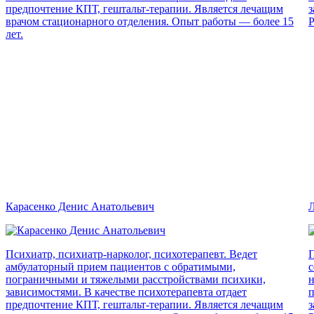
предпочтение КПТ, гештальт-терапии. Является лечащим
з
врачом стационарного отделения. Опыт работы — более 15
Р
лет.
Карасенко Денис Анатольевич
Л
Психиатр, психиатр-нарколог, психотерапевт. Ведет
П
амбулаторный прием пациентов с обратимыми,
с
пограничными и тяжелыми расстройствами психики,
н
зависимостями. В качестве психотерапевта отдает
п
предпочтение КПТ, гештальт-терапии. Является лечащим
з