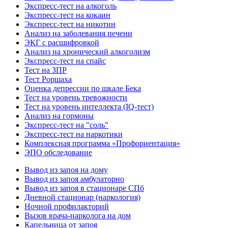
Экспресс-тест на алкоголь
Экспресс-тест на кокаин
Экспресс-тест на никотин
Анализ на заболевания печени
ЭКГ с расшифровкой
Анализ на хронический алкоголизм
Экспресс-тест на спайс
Тест на ЗПР
Тест Роршаха
Оценка депрессии по шкале Бека
Тест на уровень тревожности
Тест на уровень интеллекта (IQ-тест)
Анализ на гормоны
Экспресс-тест на "соль"
Экспресс-тест на наркотики
Комплексная программа «Профориентация»
ЭПО обследование
Вывод из запоя на дому
Вывод из запоя амбулаторно
Вывод из запоя в стационаре СПб
Дневной стационар (наркология)
Ночной профилакторий
Вызов врача-нарколога на дом
Капельница от запоя