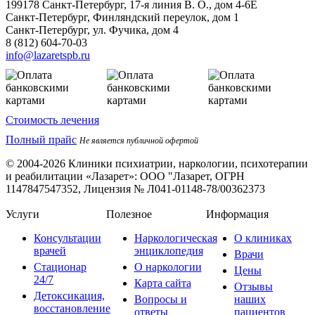
199178
Санкт-Петербург
,
17-я линия В. О., дом 4-6Е
Санкт-Петербург, Финляндский переулок, дом 1
Санкт-Петербург, ул. Фучика, дом 4
8 (812) 604-70-03
info@lazaretspb.ru
Стоимость лечения
Полный прайс
Не является публичной офертой
© 2004-2026 Клиники психиатрии, наркологии, психотерапии
и реабилитации «Лазарет»:
ООО "Лазарет, ОГРН
1147847547352, Лицензия № Л041-01148-78/00362373
Услуги
Полезное
Информация
Консультации
Наркологическая
О клиниках
врачей
энциклопедия
Врачи
Стационар
О наркологии
Цены
24/7
Карта сайта
Отзывы
Детоксикация,
Вопросы и
наших
восстановление
ответы
пациентов