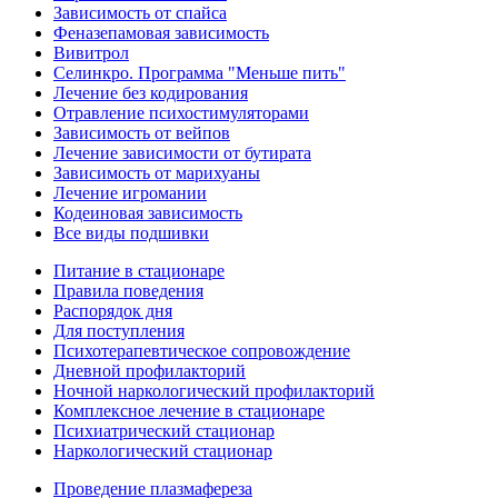
Зависимость от спайса
Феназепамовая зависимость
Вивитрол
Селинкро. Программа "Меньше пить"
Лечение без кодирования
Отравление психостимуляторами
Зависимость от вейпов
Лечение зависимости от бутирата
Зависимость от марихуаны
Лечение игромании
Кодеиновая зависимость
Все виды подшивки
Питание в стационаре
Правила поведения
Распорядок дня
Для поступления
Психотерапевтическое сопровождение
Дневной профилакторий
Ночной наркологический профилакторий
Комплексное лечение в стационаре
Психиатрический стационар
Наркологический стационар
Проведение плазмафереза