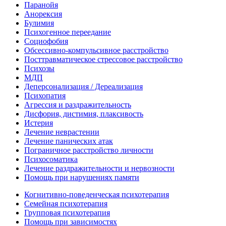
Паранойя
Анорексия
Булимия
Психогенное переедание
Социофобия
Обсессивно-компульсивное расстройство
Посттравматическое стрессовое расстройство
Психозы
МДП
Деперсонализация / Дереализация
Психопатия
Агрессия и раздражительность
Дисфория, дистимия, плаксивость
Истерия
Лечение неврастении
Лечение панических атак
Пограничное расстройство личности
Психосоматика
Лечение раздражительности и нервозности
Помощь при нарушениях памяти
Когнитивно-поведенческая психотерапия
Семейная психотерапия
Групповая психотерапия
Помощь при зависимостях