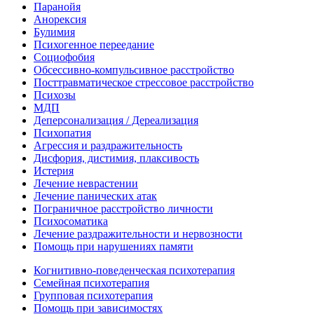
Паранойя
Анорексия
Булимия
Психогенное переедание
Социофобия
Обсессивно-компульсивное расстройство
Посттравматическое стрессовое расстройство
Психозы
МДП
Деперсонализация / Дереализация
Психопатия
Агрессия и раздражительность
Дисфория, дистимия, плаксивость
Истерия
Лечение неврастении
Лечение панических атак
Пограничное расстройство личности
Психосоматика
Лечение раздражительности и нервозности
Помощь при нарушениях памяти
Когнитивно-поведенческая психотерапия
Семейная психотерапия
Групповая психотерапия
Помощь при зависимостях