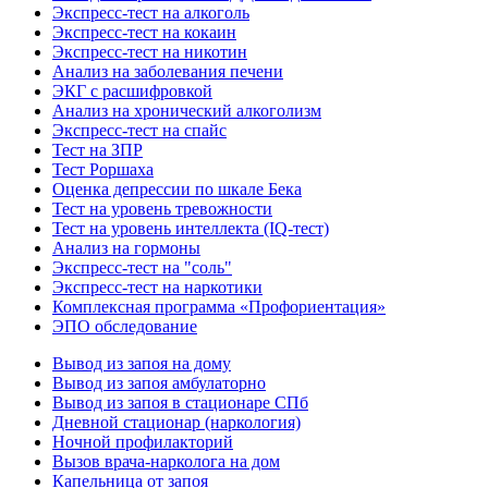
Экспресс-тест на алкоголь
Экспресс-тест на кокаин
Экспресс-тест на никотин
Анализ на заболевания печени
ЭКГ с расшифровкой
Анализ на хронический алкоголизм
Экспресс-тест на спайс
Тест на ЗПР
Тест Роршаха
Оценка депрессии по шкале Бека
Тест на уровень тревожности
Тест на уровень интеллекта (IQ-тест)
Анализ на гормоны
Экспресс-тест на "соль"
Экспресс-тест на наркотики
Комплексная программа «Профориентация»
ЭПО обследование
Вывод из запоя на дому
Вывод из запоя амбулаторно
Вывод из запоя в стационаре СПб
Дневной стационар (наркология)
Ночной профилакторий
Вызов врача-нарколога на дом
Капельница от запоя