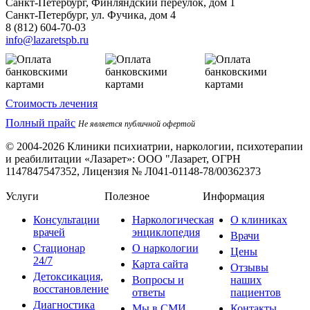
Санкт-Петербург, Финляндский переулок, дом 1
Санкт-Петербург, ул. Фучика, дом 4
8 (812) 604-70-03
info@lazaretspb.ru
Стоимость лечения
Полный прайс
Не является публичной офертой
© 2004-2026 Клиники психиатрии, наркологии, психотерапии
и реабилитации «Лазарет»:
ООО "Лазарет, ОГРН
1147847547352, Лицензия № Л041-01148-78/00362373
Услуги
Полезное
Информация
Консультации
Наркологическая
О клиниках
врачей
энциклопедия
Врачи
Стационар
О наркологии
Цены
24/7
Карта сайта
Отзывы
Детоксикация,
Вопросы и
наших
восстановление
ответы
пациентов
Диагностика
Мы в СМИ
Контакты