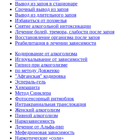
Вывод из запоя в стационаре
Срочный вывод из запоя
Вывод из длительного запоя
Избавиться от похмелья
Снятие алкогольной интоксикации
Лечение болей, тремора, слабости после запоя
Восстановление организма после запоя
Реабилитация в лечении зависимости
Кодирование от алкоголизма
Иглоукалывание от зависимостей
Гипноз при алкоголизме
по методу Довженко
"Афганская" кодировка
Эспераль-гель
Химзащита
Метод Синклера
Фотосенсорный ритмоблок
Интракраниальная транслокация
Женский алкоголизм
Пивной алкоголизм
Наркозависимость
Лечение от Альфа-пвп
Мефедроновая зависимость
Наркотические «соли»