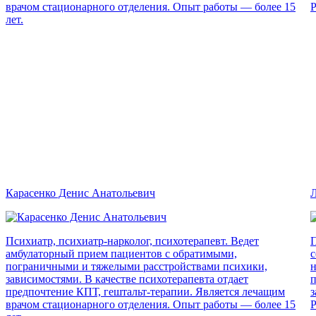
врачом стационарного отделения. Опыт работы — более 15
Р
лет.
Карасенко Денис Анатольевич
Л
Психиатр, психиатр-нарколог, психотерапевт. Ведет
П
амбулаторный прием пациентов с обратимыми,
с
пограничными и тяжелыми расстройствами психики,
н
зависимостями. В качестве психотерапевта отдает
п
предпочтение КПТ, гештальт-терапии. Является лечащим
з
врачом стационарного отделения. Опыт работы — более 15
Р