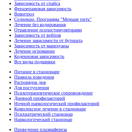
Зависимость от спайса
Феназепамовая зависимость
Вивитрол
Селинкро. Программа "Меньше пить"
Лечение без кодирования
Отравление психостимуляторами
Зависимость от вейпов
Лечение зависимости от бутирата
Зависимость от марихуаны
Лечение игромании
Кодеиновая зависимость
Все виды подшивки
Питание в стационаре
Правила поведения
Распорядок дня
Для поступления
Психотерапевтическое сопровождение
Дневной профилакторий
Ночной наркологический профилакторий
Комплексное лечение в стационаре
Психиатрический стационар
Наркологический стационар
Проведение плазмафереза