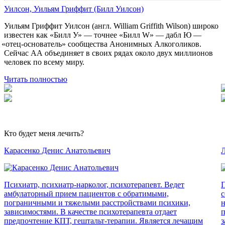
Уилсон, Уильям Гриффит (Билл Уилсон)
Уильям Гриффит Уилсон
(англ
. William Griffith Wilson) широко
известен как
«Билл
У» — точнее
«Билл
W» — дабл Ю —
«отец
-основатель» сообщества Анонимных Алкоголиков.
Сейчас АА объединяет в своих рядах около двух миллионов
человек по всему миру.
Читать полностью
Кто будет меня лечить?
Карасенко Денис Анатольевич
Л
Психиатр, психиатр-нарколог, психотерапевт. Ведет
П
амбулаторный прием пациентов с обратимыми,
с
пограничными и тяжелыми расстройствами психики,
н
зависимостями. В качестве психотерапевта отдает
п
предпочтение КПТ, гештальт-терапии. Является лечащим
з