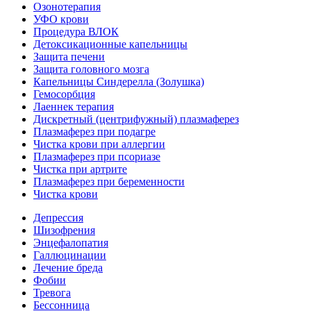
Озонотерапия
УФО крови
Процедура ВЛОК
Детоксикационные капельницы
Защита печени
Защита головного мозга
Капельницы Синдерелла (Золушка)
Гемосорбция
Лаеннек терапия
Дискретный (центрифужный) плазмаферез
Плазмаферез при подагре
Чистка крови при аллергии
Плазмаферез при псориазе
Чистка при артрите
Плазмаферез при беременности
Чистка крови
Депрессия
Шизофрения
Энцефалопатия
Галлюцинации
Лечение бреда
Фобии
Тревога
Бессонница