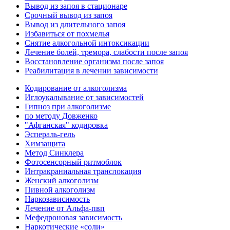
Вывод из запоя в стационаре
Срочный вывод из запоя
Вывод из длительного запоя
Избавиться от похмелья
Снятие алкогольной интоксикации
Лечение болей, тремора, слабости после запоя
Восстановление организма после запоя
Реабилитация в лечении зависимости
Кодирование от алкоголизма
Иглоукалывание от зависимостей
Гипноз при алкоголизме
по методу Довженко
"Афганская" кодировка
Эспераль-гель
Химзащита
Метод Синклера
Фотосенсорный ритмоблок
Интракраниальная транслокация
Женский алкоголизм
Пивной алкоголизм
Наркозависимость
Лечение от Альфа-пвп
Мефедроновая зависимость
Наркотические «соли»