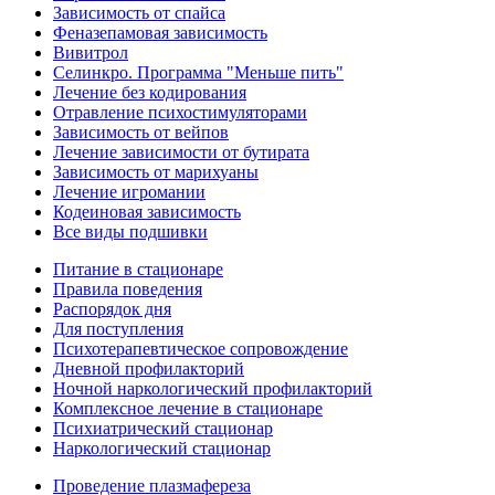
Зависимость от спайса
Феназепамовая зависимость
Вивитрол
Селинкро. Программа "Меньше пить"
Лечение без кодирования
Отравление психостимуляторами
Зависимость от вейпов
Лечение зависимости от бутирата
Зависимость от марихуаны
Лечение игромании
Кодеиновая зависимость
Все виды подшивки
Питание в стационаре
Правила поведения
Распорядок дня
Для поступления
Психотерапевтическое сопровождение
Дневной профилакторий
Ночной наркологический профилакторий
Комплексное лечение в стационаре
Психиатрический стационар
Наркологический стационар
Проведение плазмафереза