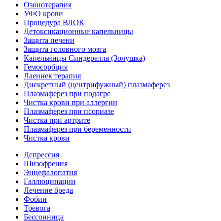
Озонотерапия
УФО крови
Процедура ВЛОК
Детоксикационные капельницы
Защита печени
Защита головного мозга
Капельницы Синдерелла (Золушка)
Гемосорбция
Лаеннек терапия
Дискретный (центрифужный) плазмаферез
Плазмаферез при подагре
Чистка крови при аллергии
Плазмаферез при псориазе
Чистка при артрите
Плазмаферез при беременности
Чистка крови
Депрессия
Шизофрения
Энцефалопатия
Галлюцинации
Лечение бреда
Фобии
Тревога
Бессонница