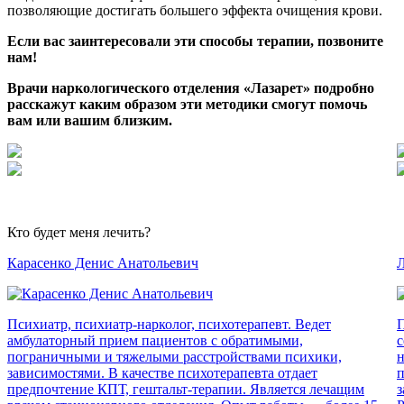
позволяющие достигать большего эффекта очищения крови.
Если вас заинтересовали эти способы терапии, позвоните
нам!
Врачи наркологического отделения
«Лазарет
» подробно
расскажут каким образом эти методики смогут помочь
вам или вашим близким.
Кто будет меня лечить?
Карасенко Денис Анатольевич
Л
Психиатр, психиатр-нарколог, психотерапевт. Ведет
П
амбулаторный прием пациентов с обратимыми,
с
пограничными и тяжелыми расстройствами психики,
н
зависимостями. В качестве психотерапевта отдает
п
предпочтение КПТ, гештальт-терапии. Является лечащим
з