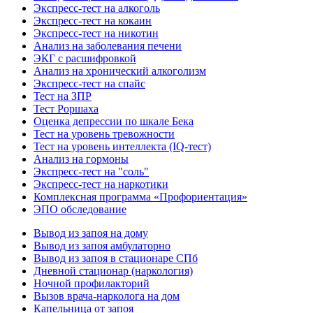
Экспресс-тест на алкоголь
Экспресс-тест на кокаин
Экспресс-тест на никотин
Анализ на заболевания печени
ЭКГ с расшифровкой
Анализ на хронический алкоголизм
Экспресс-тест на спайс
Тест на ЗПР
Тест Роршаха
Оценка депрессии по шкале Бека
Тест на уровень тревожности
Тест на уровень интеллекта (IQ-тест)
Анализ на гормоны
Экспресс-тест на "соль"
Экспресс-тест на наркотики
Комплексная программа «Профориентация»
ЭПО обследование
Вывод из запоя на дому
Вывод из запоя амбулаторно
Вывод из запоя в стационаре СПб
Дневной стационар (наркология)
Ночной профилакторий
Вызов врача-нарколога на дом
Капельница от запоя