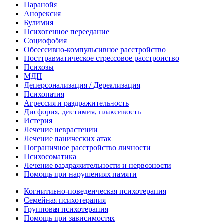
Паранойя
Анорексия
Булимия
Психогенное переедание
Социофобия
Обсессивно-компульсивное расстройство
Посттравматическое стрессовое расстройство
Психозы
МДП
Деперсонализация / Дереализация
Психопатия
Агрессия и раздражительность
Дисфория, дистимия, плаксивость
Истерия
Лечение неврастении
Лечение панических атак
Пограничное расстройство личности
Психосоматика
Лечение раздражительности и нервозности
Помощь при нарушениях памяти
Когнитивно-поведенческая психотерапия
Семейная психотерапия
Групповая психотерапия
Помощь при зависимостях