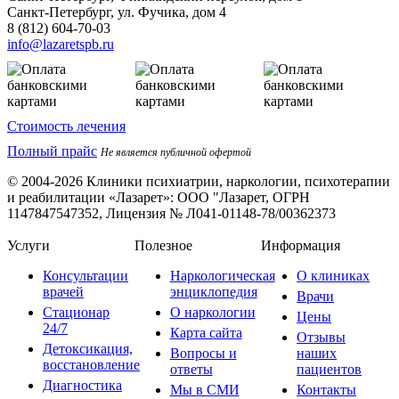
Санкт-Петербург, ул. Фучика, дом 4
8 (812) 604-70-03
info@lazaretspb.ru
Стоимость лечения
Полный прайс
Не является публичной офертой
© 2004-2026 Клиники психиатрии, наркологии, психотерапии
и реабилитации «Лазарет»:
ООО "Лазарет, ОГРН
1147847547352, Лицензия № Л041-01148-78/00362373
Услуги
Полезное
Информация
Консультации
Наркологическая
О клиниках
врачей
энциклопедия
Врачи
Стационар
О наркологии
Цены
24/7
Карта сайта
Отзывы
Детоксикация,
Вопросы и
наших
восстановление
ответы
пациентов
Диагностика
Мы в СМИ
Контакты