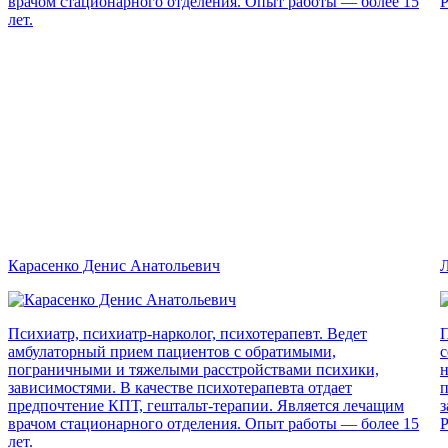
врачом стационарного отделения. Опыт работы — более 15
Р
лет.
Карасенко Денис Анатольевич
Л
Психиатр, психиатр-нарколог, психотерапевт. Ведет
П
амбулаторный прием пациентов с обратимыми,
с
пограничными и тяжелыми расстройствами психики,
н
зависимостями. В качестве психотерапевта отдает
п
предпочтение КПТ, гештальт-терапии. Является лечащим
з
врачом стационарного отделения. Опыт работы — более 15
Р
лет.