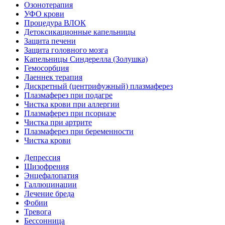
Озонотерапия
УФО крови
Процедура ВЛОК
Детоксикационные капельницы
Защита печени
Защита головного мозга
Капельницы Синдерелла (Золушка)
Гемосорбция
Лаеннек терапия
Дискретный (центрифужный) плазмаферез
Плазмаферез при подагре
Чистка крови при аллергии
Плазмаферез при псориазе
Чистка при артрите
Плазмаферез при беременности
Чистка крови
Депрессия
Шизофрения
Энцефалопатия
Галлюцинации
Лечение бреда
Фобии
Тревога
Бессонница