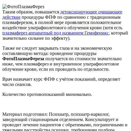
Таким образом, повышается
детоксицирующее очищающее
действие
процедуры ФПФ по сравнению с традиционным
плазмаферезом, в полной мере проявляется положительное
воздействие ультрафиолетового облучения крови
(хотя есть
плазмаферез аппаратный под названием Гемофеникс
, который
значительно сильнее по эффекту
).
Также не следует закрывать глаза и на экономическую
составляющую метода: проведение процедуры
ФотоПлазмаФереза
получается по стоимости значительно
ниже, чем плазмаферез и внутривенное ультрафиолетовое
облучение крови, если их проводить по отдельности.
Врач назначает курс ФПФ с учётом показаний, определяет
число сеансов.
Количество противопоказаний минимально.
Материал подготовил: Психиатр, психиатр-нарколог,
заведующий стационарным отделением. Консультирует и
проводит лечение пациентов с обратимыми, пограничными и
тяжелыми расстройства психики, требующими подбора