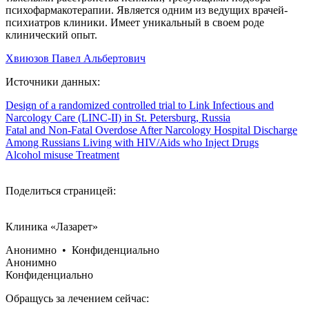
психофармакотерапии. Является одним из ведущих врачей-
психиатров клиники. Имеет уникальный в своем роде
клинический опыт.
Хвиюзов Павел Альбертович
Источники данных:
Design of a randomized controlled trial to Link Infectious and
Narcology Care (LINC-II) in St. Petersburg, Russia
Fatal and Non-Fatal Overdose After Narcology Hospital Discharge
Among Russians Living with HIV/Aids who Inject Drugs
Alcohol misuse Treatment
Поделиться страницей:
Клиника «Лазарет»
Анонимно • Конфиденциально
Анонимно
Конфиденциально
Обращусь за лечением сейчас: