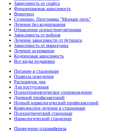
Зависимость от спайса
Феназепамовая зависимость
Вивитрол
Селинкро. Программа "Меньше пить"
Лечение без кодирования
Отравление психостимуляторами
Зависимость от вейпов
Лечение зависимости от бутирата
Зависимость от марихуаны
Лечение игромании
Кодеиновая зависимость
Все виды подшивки
Питание в стационаре
Правила поведения
Распорядок дня
Для поступления
Психотерапевтическое сопровождение
Дневной профилакторий
Ночной наркологический профилакторий
Комплексное лечение в стационаре
Психиатрический стационар
Наркологический стационар
Проведение плазмафереза