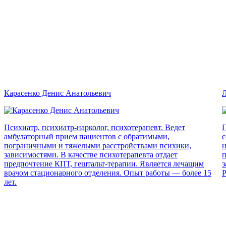
Карасенко Денис Анатольевич
Л
Психиатр, психиатр-нарколог, психотерапевт. Ведет
П
амбулаторный прием пациентов с обратимыми,
с
пограничными и тяжелыми расстройствами психики,
н
зависимостями. В качестве психотерапевта отдает
п
предпочтение КПТ, гештальт-терапии. Является лечащим
з
врачом стационарного отделения. Опыт работы — более 15
Р
лет.