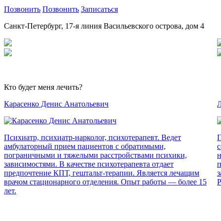
Позвонить
Позвонить
Записаться
Санкт-Петербург, 17-я линия Васильевского острова, дом 4
Кто будет меня лечить?
Карасенко Денис Анатольевич
Л
Психиатр, психиатр-нарколог, психотерапевт. Ведет
П
амбулаторный прием пациентов с обратимыми,
с
пограничными и тяжелыми расстройствами психики,
н
зависимостями. В качестве психотерапевта отдает
п
предпочтение КПТ, гештальт-терапии. Является лечащим
з
врачом стационарного отделения. Опыт работы — более 15
Р
лет.