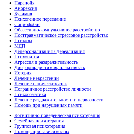
Паранойя
Анорексия
Булимия
Психогенное переедание
Социофобия
Обсессивно-компульсивное расстройство
Посттравматическое стрессовое расстройство
Психозы
МДП
Деперсонализация / Дереализация
Психопатия
Агрессия и раздражительность
Дисфория, дистимия, плаксивость
Истерия
Лечение неврастении
Лечение панических атак
Пограничное расстройство личности
Психосоматика
Лечение раздражительности и нервозности
Помощь при нарушениях памяти
Когнитивно-поведенческая психотерапия
Семейная психотерапия
Групповая психотерапия
Помощь при зависимостях