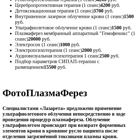
Церебропротективная терапия (1 сеанс)
4200
руб.
Детоксикационная терапия (1 сеанс)
3700
руб.
Внутривенное лазерное облучение крови (1 сеанс)
1500
руб.
Ультрафиолетовое облучение крови (1 сеанс)
1500
руб.
Плазмаферез мембранный аппаратный "Гемофеникс" (1
сеанс)
20000
руб.
Электросон (1 сеанс)
1000
руб.
Электропсихотерапия (1 сеанс)
2000
руб.
Аудиовизуальная психотерапия 1 сеанс
2500
руб.
Подбор параметров СИПАП-терапии с
размещением
15500
руб.
ФотоПлазмаФерез
Специалистами
«Лазарета
» предложено применение
ультрафиолетового облучения непосредственно в ходе
проведения процедур плазмафереза. Облучение
ультрафиолетом происходит при возврате форменных
элементов крови в кровяное русло пациента после
отделения загрязнённой токсинами плазмы крови.