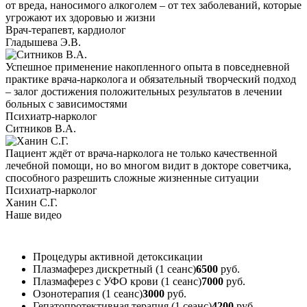
от вреда, наносимого алкоголем – от тех заболеваний, которые
угрожают их здоровью и жизни
Врач-терапевт, кардиолог
Гладышева Э.В.
Успешное применение накопленного опыта в повседневной
практике врача-нарколога и обязательный творческий подход
– залог достижения положительных результатов в лечении
больных с зависимостями
Психиатр-нарколог
Ситников В.А.
Пациент ждёт от врача-нарколога не только качественной
лечебной помощи, но во многом видит в докторе советчика,
способного разрешить сложные жизненные ситуации
Психиатр-нарколог
Ханин С.Г.
Наше видео
Процедуры активной детоксикации
Плазмаферез дискретный (1 сеанс)
6500
руб.
Плазмаферез с УФО крови (1 сеанс)
7000
руб.
Озонотерапия (1 сеанс)
3000
руб.
Гепатопротективная терапия (1 сеанс)
4200
руб.