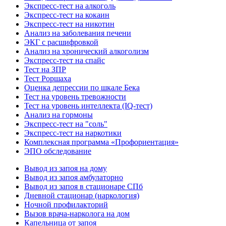
Экспресс-тест на алкоголь
Экспресс-тест на кокаин
Экспресс-тест на никотин
Анализ на заболевания печени
ЭКГ с расшифровкой
Анализ на хронический алкоголизм
Экспресс-тест на спайс
Тест на ЗПР
Тест Роршаха
Оценка депрессии по шкале Бека
Тест на уровень тревожности
Тест на уровень интеллекта (IQ-тест)
Анализ на гормоны
Экспресс-тест на "соль"
Экспресс-тест на наркотики
Комплексная программа «Профориентация»
ЭПО обследование
Вывод из запоя на дому
Вывод из запоя амбулаторно
Вывод из запоя в стационаре СПб
Дневной стационар (наркология)
Ночной профилакторий
Вызов врача-нарколога на дом
Капельница от запоя