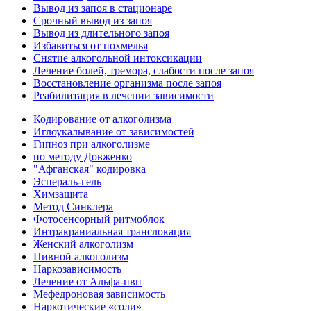
Вывод из запоя в стационаре
Срочный вывод из запоя
Вывод из длительного запоя
Избавиться от похмелья
Снятие алкогольной интоксикации
Лечение болей, тремора, слабости после запоя
Восстановление организма после запоя
Реабилитация в лечении зависимости
Кодирование от алкоголизма
Иглоукалывание от зависимостей
Гипноз при алкоголизме
по методу Довженко
"Афганская" кодировка
Эспераль-гель
Химзащита
Метод Синклера
Фотосенсорный ритмоблок
Интракраниальная транслокация
Женский алкоголизм
Пивной алкоголизм
Наркозависимость
Лечение от Альфа-пвп
Мефедроновая зависимость
Наркотические «соли»