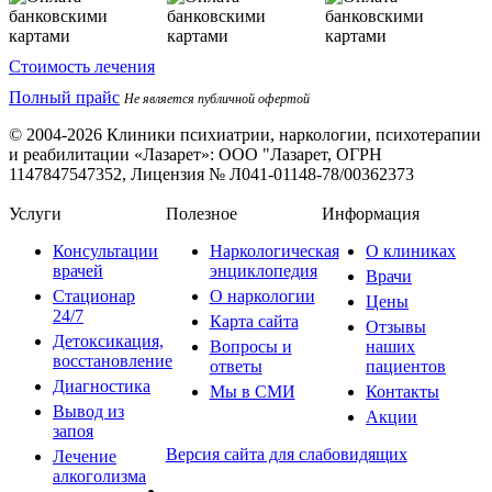
Стоимость лечения
Полный прайс
Не является публичной офертой
© 2004-2026 Клиники психиатрии, наркологии, психотерапии
и реабилитации «Лазарет»:
ООО "Лазарет, ОГРН
1147847547352, Лицензия № Л041-01148-78/00362373
Услуги
Полезное
Информация
Консультации
Наркологическая
О клиниках
врачей
энциклопедия
Врачи
Стационар
О наркологии
Цены
24/7
Карта сайта
Отзывы
Детоксикация,
Вопросы и
наших
восстановление
ответы
пациентов
Диагностика
Мы в СМИ
Контакты
Вывод из
Акции
запоя
Версия сайта для слабовидящих
Лечение
алкоголизма