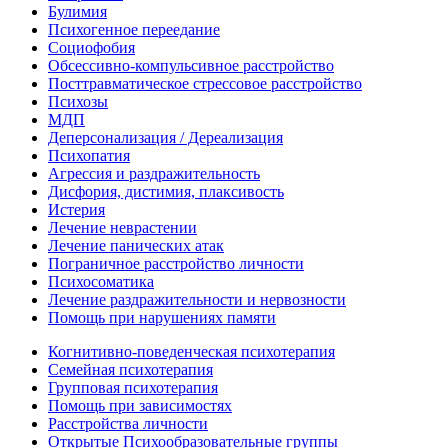
Булимия
Психогенное переедание
Социофобия
Обсессивно-компульсивное расстройство
Посттравматическое стрессовое расстройство
Психозы
МДП
Деперсонализация / Дереализация
Психопатия
Агрессия и раздражительность
Дисфория, дистимия, плаксивость
Истерия
Лечение неврастении
Лечение панических атак
Пограничное расстройство личности
Психосоматика
Лечение раздражительности и нервозности
Помощь при нарушениях памяти
Когнитивно-поведенческая психотерапия
Семейная психотерапия
Групповая психотерапия
Помощь при зависимостях
Расстройства личности
Открытые Психообразовательные группы