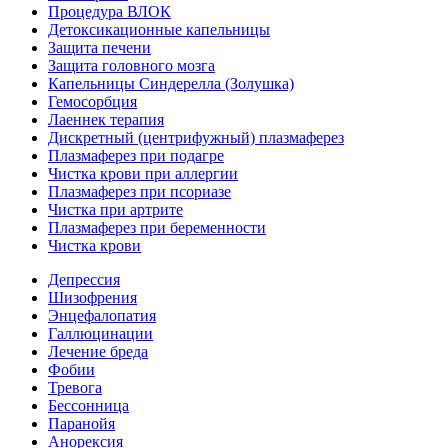
Процедура ВЛОК
Детоксикационные капельницы
Защита печени
Защита головного мозга
Капельницы Синдерелла (Золушка)
Гемосорбция
Лаеннек терапия
Дискретный (центрифужный) плазмаферез
Плазмаферез при подагре
Чистка крови при аллергии
Плазмаферез при псориазе
Чистка при артрите
Плазмаферез при беременности
Чистка крови
Депрессия
Шизофрения
Энцефалопатия
Галлюцинации
Лечение бреда
Фобии
Тревога
Бессонница
Паранойя
Анорексия