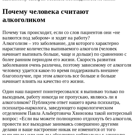
Почему человека считают
алкоголиком
Почему так происходит, если со слов пациентов они «не
валяются под забором» и ходят на работу?
Алкоголизм – это заболевание, для которого характерно
нарастание количества выпиваемого алкоголя (человек
начинает выпивать больше, чаще и дольше) по сравнению с
более ранним периодом его жизни. Скорость развития
заболевания очень различна, поэтому зависимому от алкоголя
человеку удается какое-то время поддерживать внешнее
благополучие, при этом алкоголь все больше и больше
начинает влиять на качество его жизни.
Один наш пациент поинтересовался: я выпиваю только по
выходным, работу никогда не пропускаю, являюсь ли я
алкоголиком? Публикуем ответ нашего врача психиатра,
психиатра-нарколога, заведующего наркологическим
отделением Павла Альбертовича Хвиюзова такой интересный
вопрос: «Если вы можете полноценно отдохнуть без алкоголя,
провести все выходные занимаясь совершенно другими
делами и ваше настроение никак не изменится от того
выпьете вы или нет, вы абсолютно нейтральны к алкоголю –