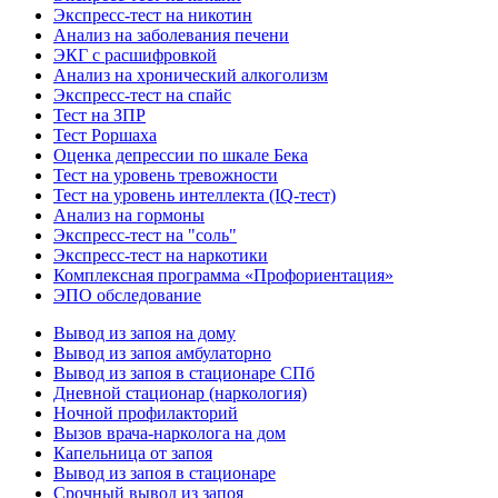
Экспресс-тест на никотин
Анализ на заболевания печени
ЭКГ с расшифровкой
Анализ на хронический алкоголизм
Экспресс-тест на спайс
Тест на ЗПР
Тест Роршаха
Оценка депрессии по шкале Бека
Тест на уровень тревожности
Тест на уровень интеллекта (IQ-тест)
Анализ на гормоны
Экспресс-тест на "соль"
Экспресс-тест на наркотики
Комплексная программа «Профориентация»
ЭПО обследование
Вывод из запоя на дому
Вывод из запоя амбулаторно
Вывод из запоя в стационаре СПб
Дневной стационар (наркология)
Ночной профилакторий
Вызов врача-нарколога на дом
Капельница от запоя
Вывод из запоя в стационаре
Срочный вывод из запоя