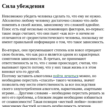
Сила убеждения
Невозможно убедить человека сделать то, что ему не нужно.
Абсолютно любому человеку достаточно сложно что-либо
поменять в своей жизни, зависимому это сложней вдвойне.
Плюс есть ещё несколько осложняющих факторов, во-первых:
такие люди считают, что они пьют «как все» и ничем не
отличаются от среднестатистического человека, поскольку не
имеют правильной информации о том, что такое зависимость.
Во-вторых, они преуменьшают степень или вовсе отрицают
свою болезнь, что как раз и является одним из характерных
симптомов зависимости. В-третьих, не принимают
ответственность за то, что с ними происходит, считая, что
выпивают просто потому, что у них такая жизнь и в этом
виноват кто-то другой.
Поэтому заставить алкоголика
пойти лечиться
можно, но
необходимо перестать «спасать» такого человека, значит
позволить ему нести ответственность за все последствия
своего злоупотребления алкоголем, наркотиками, азартными
играми… Другими словами – необходимо перестать решать за
него его проблемы, а близким людям необходимо избавиться
от созависимости! Такая позиция «жесткой любви» позволит
зависимому быстрей осознать необходимость лечения.