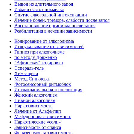
Вывод из длительного запоя
Избавиться от похмелья
Снятие алкогольной интоксикации
Лечение болей, тремора, слабости после запоя
Восстановление организма после запоя
Реабилитация в лечении зависимости
Кодирование от алкоголизма
Иглоукалывание от зависимостей
Гипноз при алкоголизме
по методу Довженко
"Афганская" кодировка
Эспераль-гель
Химзащита
Метод Синклера
Фотосенсорный ритмоблок
Интракраниальная транслокация
Женский алкоголизм
Пивной алкоголизм
Наркозависимость
Лечение от Альфа-пвп
Мефедроновая зависимость
Наркотические «соли»
Зависимость от спайса
Феназепамовая зависимость