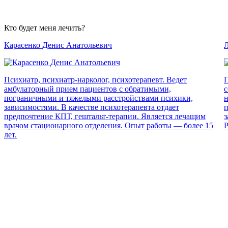
Кто будет меня лечить?
Карасенко Денис Анатольевич
Л
Психиатр, психиатр-нарколог, психотерапевт. Ведет
П
амбулаторный прием пациентов с обратимыми,
с
пограничными и тяжелыми расстройствами психики,
н
зависимостями. В качестве психотерапевта отдает
п
предпочтение КПТ, гештальт-терапии. Является лечащим
з
врачом стационарного отделения. Опыт работы — более 15
Р
лет.