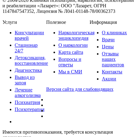
© 2004-2026 Клиники психиатрии, наркологии, психотерапии
и реабилитации «Лазарет»:
ООО "Лазарет, ОГРН
1147847547352, Лицензия № Л041-01148-78/00362373
Услуги
Полезное
Информация
Консультации
Наркологическая
О клиниках
врачей
энциклопедия
Врачи
Стационар
О наркологии
Цены
24/7
Карта сайта
Отзывы
Детоксикация,
Вопросы и
наших
восстановление
ответы
пациентов
Диагностика
Мы в СМИ
Контакты
Вывод из
Акции
запоя
Версия сайта для слабовидящих
Лечение
алкоголизма
Психиатрия
Психотерапия
Имеются противопоказания, требуется консультация