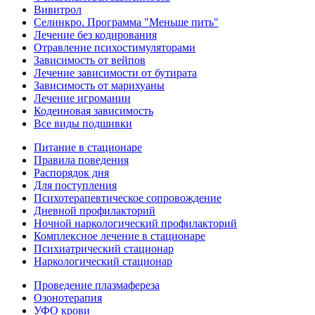
Вивитрол
Селинкро. Программа "Меньше пить"
Лечение без кодирования
Отравление психостимуляторами
Зависимость от вейпов
Лечение зависимости от бутирата
Зависимость от марихуаны
Лечение игромании
Кодеиновая зависимость
Все виды подшивки
Питание в стационаре
Правила поведения
Распорядок дня
Для поступления
Психотерапевтическое сопровождение
Дневной профилакторий
Ночной наркологический профилакторий
Комплексное лечение в стационаре
Психиатрический стационар
Наркологический стационар
Проведение плазмафереза
Озонотерапия
УФО крови