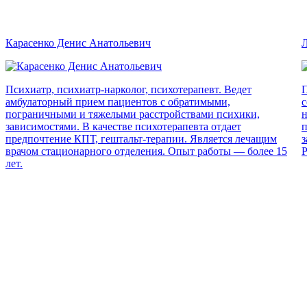
Карасенко Денис Анатольевич
Л
Психиатр, психиатр-нарколог, психотерапевт. Ведет
П
амбулаторный прием пациентов с обратимыми,
с
пограничными и тяжелыми расстройствами психики,
н
зависимостями. В качестве психотерапевта отдает
п
предпочтение КПТ, гештальт-терапии. Является лечащим
з
врачом стационарного отделения. Опыт работы — более 15
Р
лет.