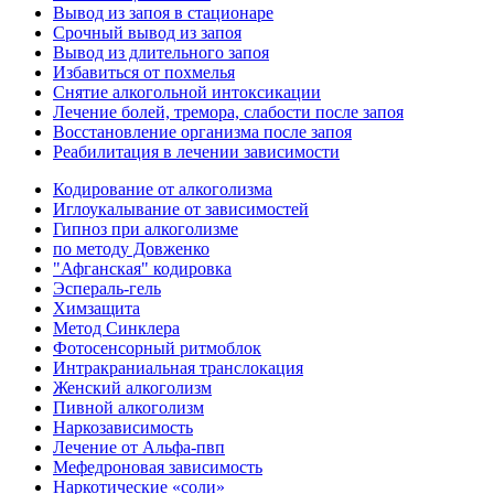
Вывод из запоя в стационаре
Срочный вывод из запоя
Вывод из длительного запоя
Избавиться от похмелья
Снятие алкогольной интоксикации
Лечение болей, тремора, слабости после запоя
Восстановление организма после запоя
Реабилитация в лечении зависимости
Кодирование от алкоголизма
Иглоукалывание от зависимостей
Гипноз при алкоголизме
по методу Довженко
"Афганская" кодировка
Эспераль-гель
Химзащита
Метод Синклера
Фотосенсорный ритмоблок
Интракраниальная транслокация
Женский алкоголизм
Пивной алкоголизм
Наркозависимость
Лечение от Альфа-пвп
Мефедроновая зависимость
Наркотические «соли»