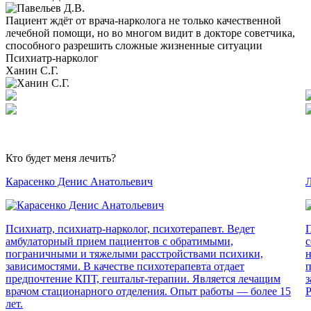
Пациент ждёт от врача-нарколога не только качественной
лечебной помощи, но во многом видит в докторе советчика,
способного разрешить сложные жизненные ситуации
Психиатр-нарколог
Ханин С.Г.
Кто будет меня лечить?
Карасенко Денис Анатольевич
Л
Психиатр, психиатр-нарколог, психотерапевт. Ведет
П
амбулаторный прием пациентов с обратимыми,
с
пограничными и тяжелыми расстройствами психики,
н
зависимостями. В качестве психотерапевта отдает
п
предпочтение КПТ, гештальт-терапии. Является лечащим
з
врачом стационарного отделения. Опыт работы — более 15
Р
лет.