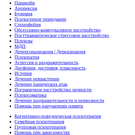
Паранойя
Анорексия
Булимия
Психогенное переедание
Социофобия
Обсессивно-компульсивное расстройство
Посттравматическое стрессовое расстройство
Психозы
МДП
Деперсонализация / Дереализация
Психопатия
Агрессия и раздражительность
Дисфория, дистимия, плаксивость
Истерия
Лечение неврастении
Лечение панических атак
Пограничное расстройство личности
Психосоматика
Лечение раздражительности и нервозности
Помощь при нарушениях памяти
Когнитивно-поведенческая психотерапия
Семейная психотерапия
Групповая психотерапия
Помощь при зависимостях