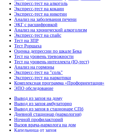
Экспресс-тест на алкоголь
Экспресс-тест на кокаин
Экспресс-тест на никотин
Анализ на заболевания печени
ЭКГ с расшифровкой
Анализ на хронический алкоголизм
Экспресс-тест на спайс
Тест на ЗПР
Тест Роршаха
Оценка депрессии по шкале Бека
Тест на уровень тревожности
Тест на уровень интеллекта (IQ-тест)
Анализ на гормоны
Экспресс-тест на "соль"
Экспресс-тест на наркотики
Комплексная программа «Профориентация»
ЭПО обследование
Вывод из запоя на дому
Вывод из запоя амбулаторно
Вывод из запоя в стационаре СПб
Дневной стационар (наркология)
Ночной профилакторий
Вызов врача-нарколога на дом
Капельница от запоя