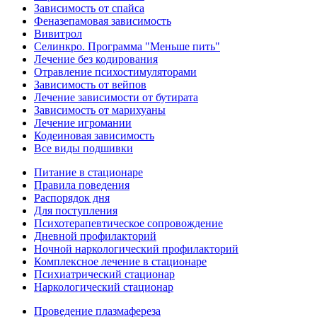
Зависимость от спайса
Феназепамовая зависимость
Вивитрол
Селинкро. Программа "Меньше пить"
Лечение без кодирования
Отравление психостимуляторами
Зависимость от вейпов
Лечение зависимости от бутирата
Зависимость от марихуаны
Лечение игромании
Кодеиновая зависимость
Все виды подшивки
Питание в стационаре
Правила поведения
Распорядок дня
Для поступления
Психотерапевтическое сопровождение
Дневной профилакторий
Ночной наркологический профилакторий
Комплексное лечение в стационаре
Психиатрический стационар
Наркологический стационар
Проведение плазмафереза