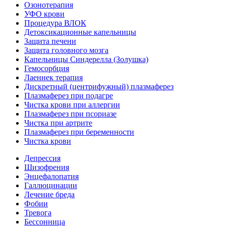
Озонотерапия
УФО крови
Процедура ВЛОК
Детоксикационные капельницы
Защита печени
Защита головного мозга
Капельницы Синдерелла (Золушка)
Гемосорбция
Лаеннек терапия
Дискретный (центрифужный) плазмаферез
Плазмаферез при подагре
Чистка крови при аллергии
Плазмаферез при псориазе
Чистка при артрите
Плазмаферез при беременности
Чистка крови
Депрессия
Шизофрения
Энцефалопатия
Галлюцинации
Лечение бреда
Фобии
Тревога
Бессонница