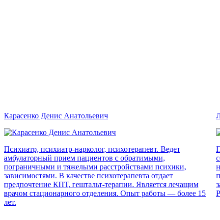
Карасенко Денис Анатольевич
Л
Психиатр, психиатр-нарколог, психотерапевт. Ведет
П
амбулаторный прием пациентов с обратимыми,
с
пограничными и тяжелыми расстройствами психики,
н
зависимостями. В качестве психотерапевта отдает
п
предпочтение КПТ, гештальт-терапии. Является лечащим
з
врачом стационарного отделения. Опыт работы — более 15
Р
лет.