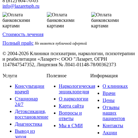
8 (812) 604-70-03
info@lazaretspb.ru
Стоимость лечения
Полный прайс
Не является публичной офертой
© 2004-2026 Клиники психиатрии, наркологии, психотерапии
и реабилитации «Лазарет»:
ООО "Лазарет, ОГРН
1147847547352, Лицензия № Л041-01148-78/00362373
Услуги
Полезное
Информация
Консультации
Наркологическая
О клиниках
врачей
энциклопедия
Врачи
Стационар
О наркологии
Цены
24/7
Карта сайта
Отзывы
Детоксикация,
Вопросы и
наших
восстановление
ответы
пациентов
Диагностика
Мы в СМИ
Контакты
Вывод из
Акции
запоя