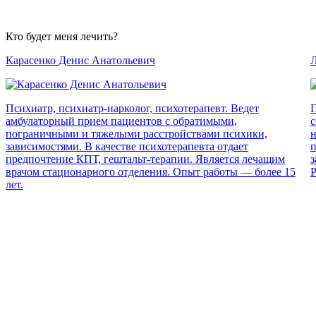
Кто будет меня лечить?
Карасенко Денис Анатольевич
Л
Психиатр, психиатр-нарколог, психотерапевт. Ведет
П
амбулаторный прием пациентов с обратимыми,
с
пограничными и тяжелыми расстройствами психики,
н
зависимостями. В качестве психотерапевта отдает
п
предпочтение КПТ, гештальт-терапии. Является лечащим
з
врачом стационарного отделения. Опыт работы — более 15
Р
лет.