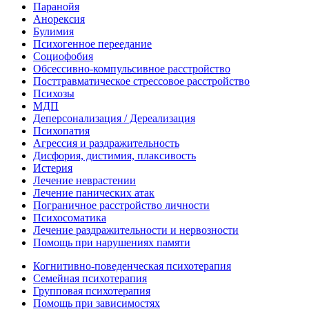
Паранойя
Анорексия
Булимия
Психогенное переедание
Социофобия
Обсессивно-компульсивное расстройство
Посттравматическое стрессовое расстройство
Психозы
МДП
Деперсонализация / Дереализация
Психопатия
Агрессия и раздражительность
Дисфория, дистимия, плаксивость
Истерия
Лечение неврастении
Лечение панических атак
Пограничное расстройство личности
Психосоматика
Лечение раздражительности и нервозности
Помощь при нарушениях памяти
Когнитивно-поведенческая психотерапия
Семейная психотерапия
Групповая психотерапия
Помощь при зависимостях