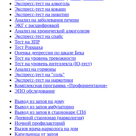
Экспресс-тест на алкоголь
Экспресс-тест на кокаин
Экспресс-тест на никотин
Анализ на заболевания печени
ЭКГ с расшифровкой
Анализ на хронический алкоголизм
Экспресс-тест на спайс
Тест на ЗПР
Тест Роршаха
Оценка депрессии по шкале Бека
Тест на уровень тревожности
Тест на уровень интеллекта (IQ-тест)
Анализ на гормоны
Экспресс-тест на "соль"
Экспресс-тест на наркотики
Комплексная программа «Профориентация»
ЭПО обследование
Вывод из запоя на дому
Вывод из запоя амбулаторно
Вывод из запоя в стационаре СПб
Дневной стационар (наркология)
Ночной профилакторий
Вызов врача-нарколога на дом
Капельница от запоя