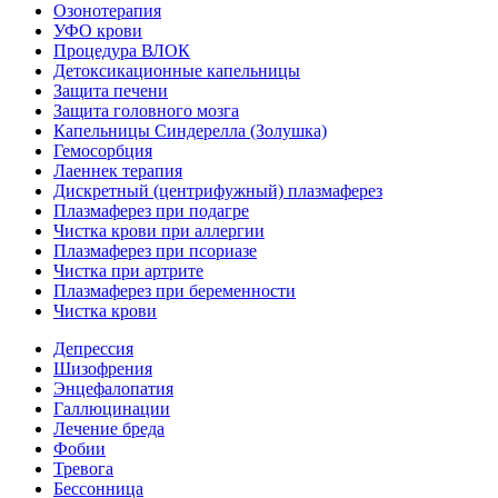
Озонотерапия
УФО крови
Процедура ВЛОК
Детоксикационные капельницы
Защита печени
Защита головного мозга
Капельницы Синдерелла (Золушка)
Гемосорбция
Лаеннек терапия
Дискретный (центрифужный) плазмаферез
Плазмаферез при подагре
Чистка крови при аллергии
Плазмаферез при псориазе
Чистка при артрите
Плазмаферез при беременности
Чистка крови
Депрессия
Шизофрения
Энцефалопатия
Галлюцинации
Лечение бреда
Фобии
Тревога
Бессонница