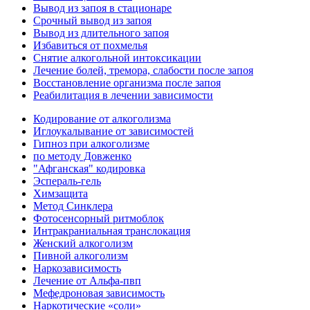
Вывод из запоя в стационаре
Срочный вывод из запоя
Вывод из длительного запоя
Избавиться от похмелья
Снятие алкогольной интоксикации
Лечение болей, тремора, слабости после запоя
Восстановление организма после запоя
Реабилитация в лечении зависимости
Кодирование от алкоголизма
Иглоукалывание от зависимостей
Гипноз при алкоголизме
по методу Довженко
"Афганская" кодировка
Эспераль-гель
Химзащита
Метод Синклера
Фотосенсорный ритмоблок
Интракраниальная транслокация
Женский алкоголизм
Пивной алкоголизм
Наркозависимость
Лечение от Альфа-пвп
Мефедроновая зависимость
Наркотические «соли»