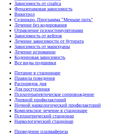
Зависимость от спайса
Феназепамовая зависимость
Вивитрол
Селинкро. Программа "Меньше пить"
Лечение без кодирования
Отравление психостимуляторами
Зависимость от вейпов
Лечение зависимости от бутирата
Зависимость от марихуаны
Лечение игромании
Кодеиновая зависимость
Все виды подшивки
Питание в стационаре
Правила поведения
Распорядок дня
Для поступления
Психотерапевтическое сопровождение
Дневной профилакторий
Ночной наркологический профилакторий
Комплексное лечение в стационаре
Психиатрический стационар
Наркологический стационар
Проведение плазмафереза