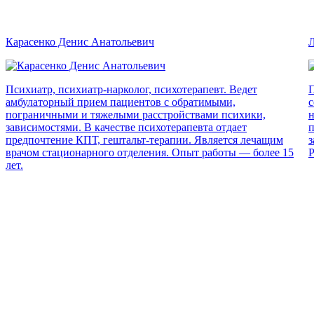
Карасенко Денис Анатольевич
Л
Психиатр, психиатр-нарколог, психотерапевт. Ведет
П
амбулаторный прием пациентов с обратимыми,
с
пограничными и тяжелыми расстройствами психики,
н
зависимостями. В качестве психотерапевта отдает
п
предпочтение КПТ, гештальт-терапии. Является лечащим
з
врачом стационарного отделения. Опыт работы — более 15
Р
лет.