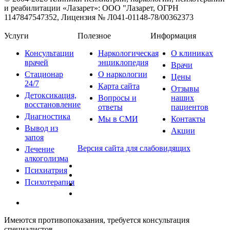
и реабилитации «Лазарет»:
ООО "Лазарет, ОГРН
1147847547352, Лицензия № Л041-01148-78/00362373
Услуги
Полезное
Информация
Консультации
Наркологическая
О клиниках
врачей
энциклопедия
Врачи
Стационар
О наркологии
Цены
24/7
Карта сайта
Отзывы
Детоксикация,
Вопросы и
наших
восстановление
ответы
пациентов
Диагностика
Мы в СМИ
Контакты
Вывод из
Акции
запоя
Версия сайта для слабовидящих
Лечение
алкоголизма
Психиатрия
Психотерапия
Имеются противопоказания, требуется консультация
специалистов