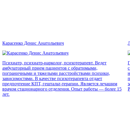
Карасенко Денис Анатольевич
Л
Психиатр, психиатр-нарколог, психотерапевт. Ведет
П
амбулаторный прием пациентов с обратимыми,
с
пограничными и тяжелыми расстройствами психики,
н
зависимостями. В качестве психотерапевта отдает
п
предпочтение КПТ, гештальт-терапии. Является лечащим
з
врачом стационарного отделения. Опыт работы — более 15
Р
лет.