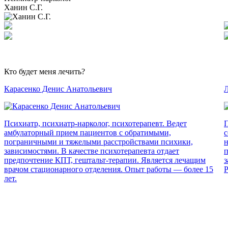
Ханин С.Г.
Кто будет меня лечить?
Карасенко Денис Анатольевич
Л
Психиатр, психиатр-нарколог, психотерапевт. Ведет
П
амбулаторный прием пациентов с обратимыми,
с
пограничными и тяжелыми расстройствами психики,
н
зависимостями. В качестве психотерапевта отдает
п
предпочтение КПТ, гештальт-терапии. Является лечащим
з
врачом стационарного отделения. Опыт работы — более 15
Р
лет.