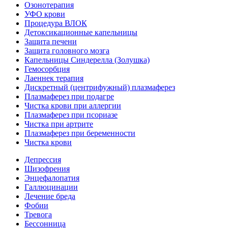
Озонотерапия
УФО крови
Процедура ВЛОК
Детоксикационные капельницы
Защита печени
Защита головного мозга
Капельницы Синдерелла (Золушка)
Гемосорбция
Лаеннек терапия
Дискретный (центрифужный) плазмаферез
Плазмаферез при подагре
Чистка крови при аллергии
Плазмаферез при псориазе
Чистка при артрите
Плазмаферез при беременности
Чистка крови
Депрессия
Шизофрения
Энцефалопатия
Галлюцинации
Лечение бреда
Фобии
Тревога
Бессонница