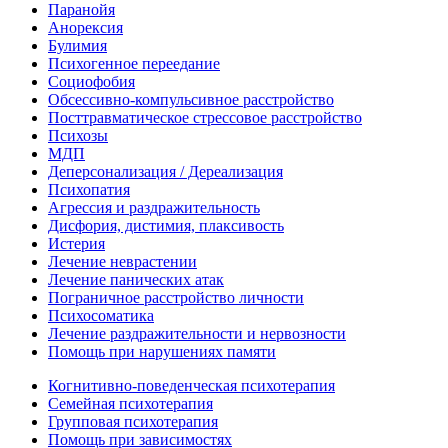
Паранойя
Анорексия
Булимия
Психогенное переедание
Социофобия
Обсессивно-компульсивное расстройство
Посттравматическое стрессовое расстройство
Психозы
МДП
Деперсонализация / Дереализация
Психопатия
Агрессия и раздражительность
Дисфория, дистимия, плаксивость
Истерия
Лечение неврастении
Лечение панических атак
Пограничное расстройство личности
Психосоматика
Лечение раздражительности и нервозности
Помощь при нарушениях памяти
Когнитивно-поведенческая психотерапия
Семейная психотерапия
Групповая психотерапия
Помощь при зависимостях