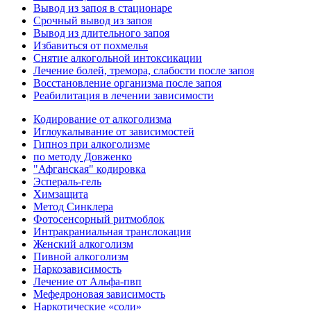
Вывод из запоя в стационаре
Срочный вывод из запоя
Вывод из длительного запоя
Избавиться от похмелья
Снятие алкогольной интоксикации
Лечение болей, тремора, слабости после запоя
Восстановление организма после запоя
Реабилитация в лечении зависимости
Кодирование от алкоголизма
Иглоукалывание от зависимостей
Гипноз при алкоголизме
по методу Довженко
"Афганская" кодировка
Эспераль-гель
Химзащита
Метод Синклера
Фотосенсорный ритмоблок
Интракраниальная транслокация
Женский алкоголизм
Пивной алкоголизм
Наркозависимость
Лечение от Альфа-пвп
Мефедроновая зависимость
Наркотические «соли»