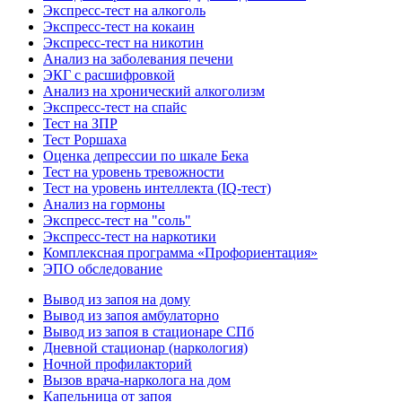
Экспресс-тест на алкоголь
Экспресс-тест на кокаин
Экспресс-тест на никотин
Анализ на заболевания печени
ЭКГ с расшифровкой
Анализ на хронический алкоголизм
Экспресс-тест на спайс
Тест на ЗПР
Тест Роршаха
Оценка депрессии по шкале Бека
Тест на уровень тревожности
Тест на уровень интеллекта (IQ-тест)
Анализ на гормоны
Экспресс-тест на "соль"
Экспресс-тест на наркотики
Комплексная программа «Профориентация»
ЭПО обследование
Вывод из запоя на дому
Вывод из запоя амбулаторно
Вывод из запоя в стационаре СПб
Дневной стационар (наркология)
Ночной профилакторий
Вызов врача-нарколога на дом
Капельница от запоя