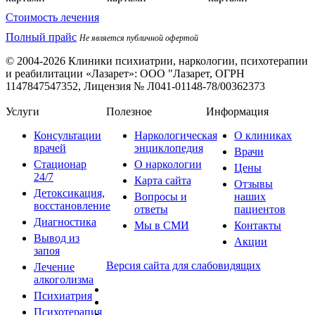
Стоимость лечения
Полный прайс
Не является публичной офертой
© 2004-2026 Клиники психиатрии, наркологии, психотерапии
и реабилитации «Лазарет»:
ООО "Лазарет, ОГРН
1147847547352, Лицензия № Л041-01148-78/00362373
Услуги
Полезное
Информация
Консультации
Наркологическая
О клиниках
врачей
энциклопедия
Врачи
Стационар
О наркологии
Цены
24/7
Карта сайта
Отзывы
Детоксикация,
Вопросы и
наших
восстановление
ответы
пациентов
Диагностика
Мы в СМИ
Контакты
Вывод из
Акции
запоя
Версия сайта для слабовидящих
Лечение
алкоголизма
Психиатрия
Психотерапия