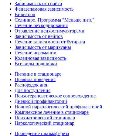
Зависимость от спайса
Феназепамовая зависимость
Вивитрол
Селинкро. Программа "Меньше пить"
Лечение без кодирования
Отравление психостимуляторами
Зависимость от вейпов
Лечение зависимости от бутирата
Зависимость от марихуаны
Лечение игромании
Кодеиновая зависимость
Все виды подшивки
Питание в стационаре
Правила поведения
Распорядок дня
Для поступления
Психотерапевтическое сопровождение
Дневной профилакторий
Ночной наркологический профилакторий
Комплексное лечение в стационаре
Психиатрический стационар
Наркологический стационар
Проведение плазмафереза