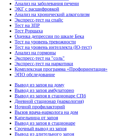
Анализ на заболевания печени
ЭКГ с расшифровкой
Анализ на хронический алкоголизм
Экспресс-тест на спайс
Тест на ЗПР
Тест Роршаха
Оценка депрессии по шкале Бека
Тест на уровень тревожности
Тест на уровень интеллекта (IQ-тест)
Анализ на гормоны
Экспресс-тест на "соль"
Экспресс-тест на наркотики
Комплексная программа «Профориентация»
ЭПО обследование
Вывод из запоя на дому
Вывод из запоя амбулаторно
Вывод из запоя в стационаре СПб
Дневной стационар (наркология)
Ночной профилакторий
Вызов врача-нарколога на дом
Капельница от запоя
Вывод из запоя в стационаре
Срочный вывод из запоя
Вывод из длительного запоя