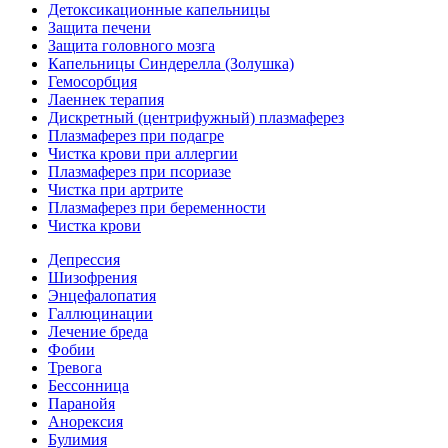
Детоксикационные капельницы
Защита печени
Защита головного мозга
Капельницы Синдерелла (Золушка)
Гемосорбция
Лаеннек терапия
Дискретный (центрифужный) плазмаферез
Плазмаферез при подагре
Чистка крови при аллергии
Плазмаферез при псориазе
Чистка при артрите
Плазмаферез при беременности
Чистка крови
Депрессия
Шизофрения
Энцефалопатия
Галлюцинации
Лечение бреда
Фобии
Тревога
Бессонница
Паранойя
Анорексия
Булимия