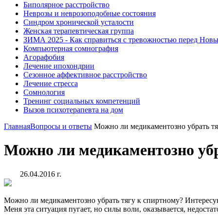
Биполярное расстройство
Неврозы и неврозоподобные состояния
Синдром хронической усталости
Женская терапевтическая группа
ЗИМА 2025 - Как справиться с тревожностью перед Нов
Компьютерная сомнография
Агорафобия
Лечение ипохондрии
Сезонное аффективное расстройство
Лечение стресса
Сомнология
Тренинг социальных компетенций
Вызов психотерапевта на дом
Главная
Вопросы и ответы
Можно ли медикаментозно убрать тя
Можно ли медикаментозно убр
26.04.2016 г.
Можно ли медикаментозно убрать тягу к спиртному? Интересую
Меня эта ситуация пугает, но силы воли, оказывается, недост