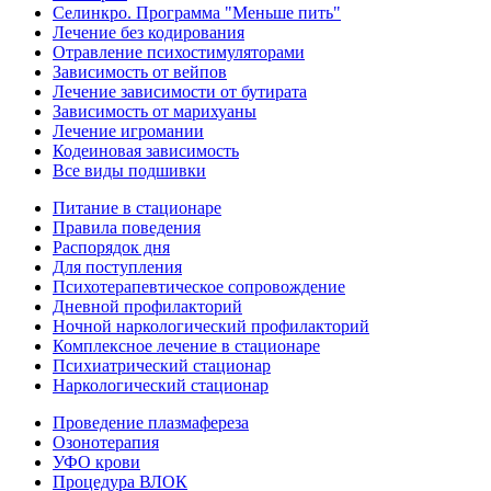
Селинкро. Программа "Меньше пить"
Лечение без кодирования
Отравление психостимуляторами
Зависимость от вейпов
Лечение зависимости от бутирата
Зависимость от марихуаны
Лечение игромании
Кодеиновая зависимость
Все виды подшивки
Питание в стационаре
Правила поведения
Распорядок дня
Для поступления
Психотерапевтическое сопровождение
Дневной профилакторий
Ночной наркологический профилакторий
Комплексное лечение в стационаре
Психиатрический стационар
Наркологический стационар
Проведение плазмафереза
Озонотерапия
УФО крови
Процедура ВЛОК