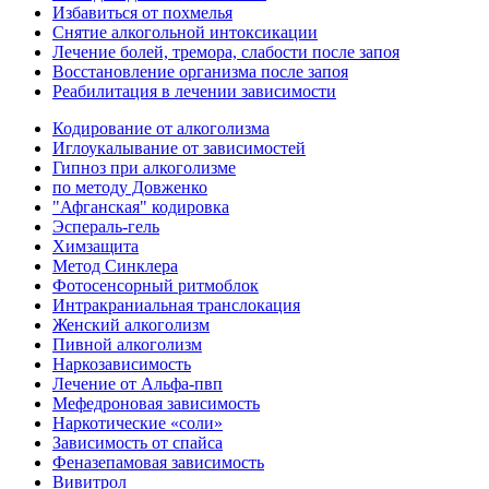
Избавиться от похмелья
Снятие алкогольной интоксикации
Лечение болей, тремора, слабости после запоя
Восстановление организма после запоя
Реабилитация в лечении зависимости
Кодирование от алкоголизма
Иглоукалывание от зависимостей
Гипноз при алкоголизме
по методу Довженко
"Афганская" кодировка
Эспераль-гель
Химзащита
Метод Синклера
Фотосенсорный ритмоблок
Интракраниальная транслокация
Женский алкоголизм
Пивной алкоголизм
Наркозависимость
Лечение от Альфа-пвп
Мефедроновая зависимость
Наркотические «соли»
Зависимость от спайса
Феназепамовая зависимость
Вивитрол