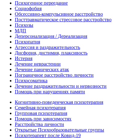
Психогенное переедание
Социофобия
Обсессивно-компульсивное расстройство
Посттравматическое стрессовое расстройство
Психозы
МДП
Деперсонализация / Дереализация
Психопатия
Агрессия и раздражительность
Дисфория, дистимия, плаксивость
Истерия
Лечение неврастении
Лечение панических атак
Пограничное расстройство личности
Психосоматика
Лечение раздражительности и нервозности
Помощь при нарушениях памяти
Когнитивно-поведенческая психотерапия
Семейная психотерапия
Групповая психотерапия
Помощь при зависимостях
Расстройства личности
Открытые Психообразовательные группы
Психотерапевт после Ковид-19