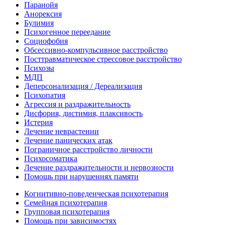
Паранойя
Анорексия
Булимия
Психогенное переедание
Социофобия
Обсессивно-компульсивное расстройство
Посттравматическое стрессовое расстройство
Психозы
МДП
Деперсонализация / Дереализация
Психопатия
Агрессия и раздражительность
Дисфория, дистимия, плаксивость
Истерия
Лечение неврастении
Лечение панических атак
Пограничное расстройство личности
Психосоматика
Лечение раздражительности и нервозности
Помощь при нарушениях памяти
Когнитивно-поведенческая психотерапия
Семейная психотерапия
Групповая психотерапия
Помощь при зависимостях