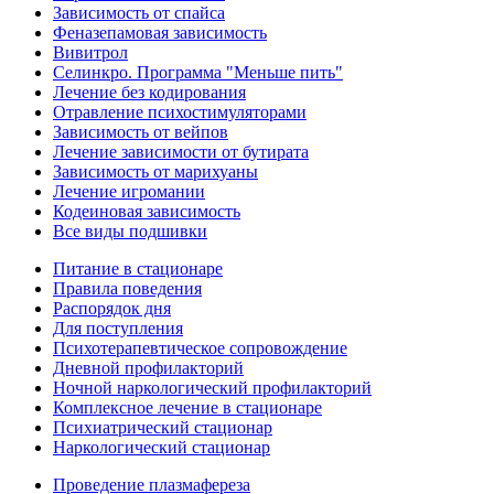
Зависимость от спайса
Феназепамовая зависимость
Вивитрол
Селинкро. Программа "Меньше пить"
Лечение без кодирования
Отравление психостимуляторами
Зависимость от вейпов
Лечение зависимости от бутирата
Зависимость от марихуаны
Лечение игромании
Кодеиновая зависимость
Все виды подшивки
Питание в стационаре
Правила поведения
Распорядок дня
Для поступления
Психотерапевтическое сопровождение
Дневной профилакторий
Ночной наркологический профилакторий
Комплексное лечение в стационаре
Психиатрический стационар
Наркологический стационар
Проведение плазмафереза