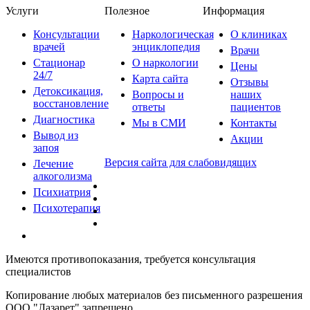
Услуги
Полезное
Информация
Консультации
Наркологическая
О клиниках
врачей
энциклопедия
Врачи
Стационар
О наркологии
Цены
24/7
Карта сайта
Отзывы
Детоксикация,
Вопросы и
наших
восстановление
ответы
пациентов
Диагностика
Мы в СМИ
Контакты
Вывод из
Акции
запоя
Версия сайта для слабовидящих
Лечение
алкоголизма
Психиатрия
Психотерапия
Имеются противопоказания, требуется консультация
специалистов
Копирование любых материалов без письменного разрешения
ООО "Лазарет" запрещено