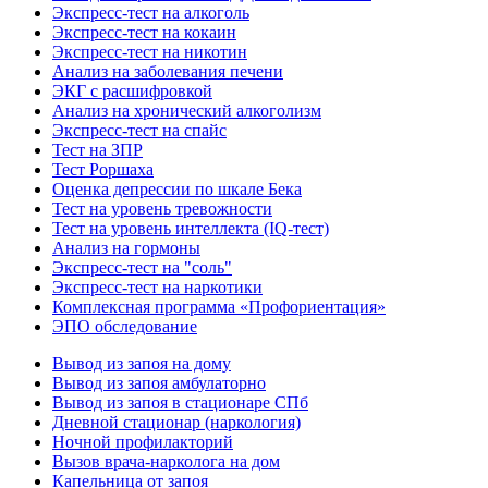
Экспресс-тест на алкоголь
Экспресс-тест на кокаин
Экспресс-тест на никотин
Анализ на заболевания печени
ЭКГ с расшифровкой
Анализ на хронический алкоголизм
Экспресс-тест на спайс
Тест на ЗПР
Тест Роршаха
Оценка депрессии по шкале Бека
Тест на уровень тревожности
Тест на уровень интеллекта (IQ-тест)
Анализ на гормоны
Экспресс-тест на "соль"
Экспресс-тест на наркотики
Комплексная программа «Профориентация»
ЭПО обследование
Вывод из запоя на дому
Вывод из запоя амбулаторно
Вывод из запоя в стационаре СПб
Дневной стационар (наркология)
Ночной профилакторий
Вызов врача-нарколога на дом
Капельница от запоя