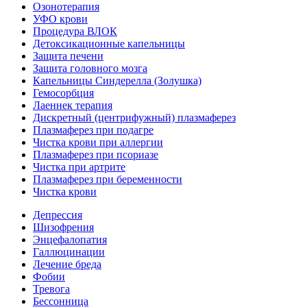
Озонотерапия
УФО крови
Процедура ВЛОК
Детоксикационные капельницы
Защита печени
Защита головного мозга
Капельницы Синдерелла (Золушка)
Гемосорбция
Лаеннек терапия
Дискретный (центрифужный) плазмаферез
Плазмаферез при подагре
Чистка крови при аллергии
Плазмаферез при псориазе
Чистка при артрите
Плазмаферез при беременности
Чистка крови
Депрессия
Шизофрения
Энцефалопатия
Галлюцинации
Лечение бреда
Фобии
Тревога
Бессонница