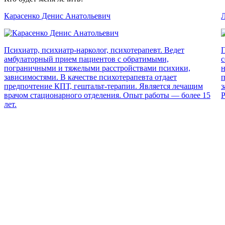
Карасенко Денис Анатольевич
Л
Психиатр, психиатр-нарколог, психотерапевт. Ведет
П
амбулаторный прием пациентов с обратимыми,
с
пограничными и тяжелыми расстройствами психики,
н
зависимостями. В качестве психотерапевта отдает
п
предпочтение КПТ, гештальт-терапии. Является лечащим
з
врачом стационарного отделения. Опыт работы — более 15
Р
лет.