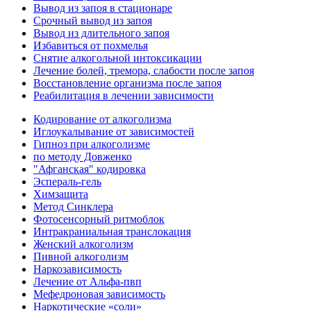
Вывод из запоя в стационаре
Срочный вывод из запоя
Вывод из длительного запоя
Избавиться от похмелья
Снятие алкогольной интоксикации
Лечение болей, тремора, слабости после запоя
Восстановление организма после запоя
Реабилитация в лечении зависимости
Кодирование от алкоголизма
Иглоукалывание от зависимостей
Гипноз при алкоголизме
по методу Довженко
"Афганская" кодировка
Эспераль-гель
Химзащита
Метод Синклера
Фотосенсорный ритмоблок
Интракраниальная транслокация
Женский алкоголизм
Пивной алкоголизм
Наркозависимость
Лечение от Альфа-пвп
Мефедроновая зависимость
Наркотические «соли»