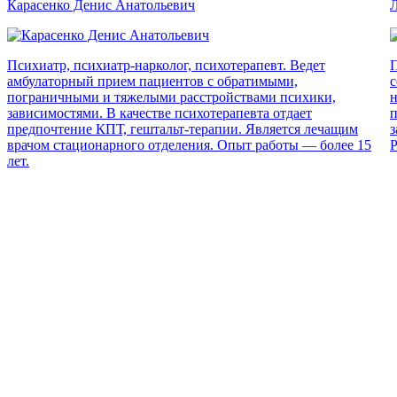
Карасенко Денис Анатольевич
Л
Психиатр, психиатр-нарколог, психотерапевт. Ведет
П
амбулаторный прием пациентов с обратимыми,
с
пограничными и тяжелыми расстройствами психики,
н
зависимостями. В качестве психотерапевта отдает
п
предпочтение КПТ, гештальт-терапии. Является лечащим
з
врачом стационарного отделения. Опыт работы — более 15
Р
лет.