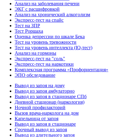
Анализ на заболевания печени
ЭКГ с расшифровкой
Анализ на хронический алкоголизм
Экспресс-тест на спайс
Тест на ЗПР
Тест Роршаха
Оценка депрессии по шкале Бека
Тест на уровень тревожности
Тест на уровень интеллекта (IQ-тест)
Анализ на гормоны
Экспресс-тест на "соль"
Экспресс-тест на наркотики
Комплексная программа «Профориентация»
ЭПО обследование
Вывод из запоя на дому
Вывод из запоя амбулаторно
Вывод из запоя в стационаре СПб
Дневной стационар (наркология)
Ночной профилакторий
Вызов врача-нарколога на дом
Капельница от запоя
Вывод из запоя в стационаре
Срочный вывод из запоя
Вывод из длительного запоя