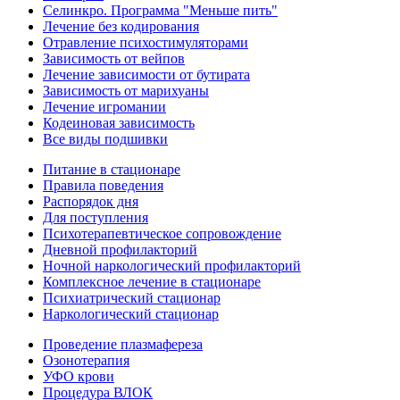
Селинкро. Программа "Меньше пить"
Лечение без кодирования
Отравление психостимуляторами
Зависимость от вейпов
Лечение зависимости от бутирата
Зависимость от марихуаны
Лечение игромании
Кодеиновая зависимость
Все виды подшивки
Питание в стационаре
Правила поведения
Распорядок дня
Для поступления
Психотерапевтическое сопровождение
Дневной профилакторий
Ночной наркологический профилакторий
Комплексное лечение в стационаре
Психиатрический стационар
Наркологический стационар
Проведение плазмафереза
Озонотерапия
УФО крови
Процедура ВЛОК