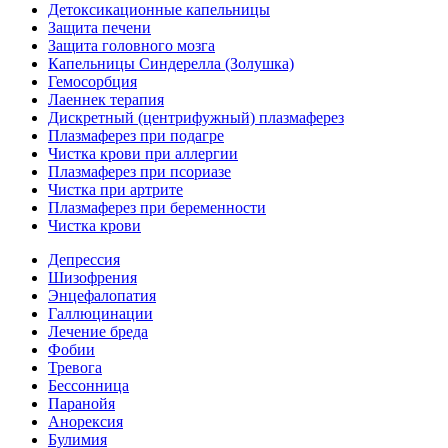
Детоксикационные капельницы
Защита печени
Защита головного мозга
Капельницы Синдерелла (Золушка)
Гемосорбция
Лаеннек терапия
Дискретный (центрифужный) плазмаферез
Плазмаферез при подагре
Чистка крови при аллергии
Плазмаферез при псориазе
Чистка при артрите
Плазмаферез при беременности
Чистка крови
Депрессия
Шизофрения
Энцефалопатия
Галлюцинации
Лечение бреда
Фобии
Тревога
Бессонница
Паранойя
Анорексия
Булимия