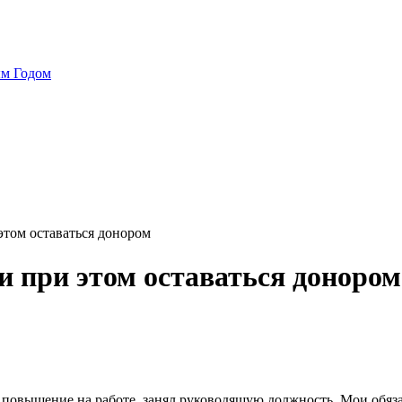
ым Годом
этом оставаться донором
и при этом оставаться донором
ил повышение на работе, занял руководящую должность. Мои об