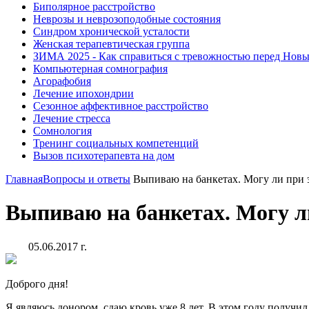
Биполярное расстройство
Неврозы и неврозоподобные состояния
Синдром хронической усталости
Женская терапевтическая группа
ЗИМА 2025 - Как справиться с тревожностью перед Нов
Компьютерная сомнография
Агорафобия
Лечение ипохондрии
Сезонное аффективное расстройство
Лечение стресса
Сомнология
Тренинг социальных компетенций
Вызов психотерапевта на дом
Главная
Вопросы и ответы
Выпиваю на банкетах. Могу ли при 
Выпиваю на банкетах. Могу л
05.06.2017 г.
Доброго дня!
Я являюсь донором, сдаю кровь уже 8 лет. В этом году получ