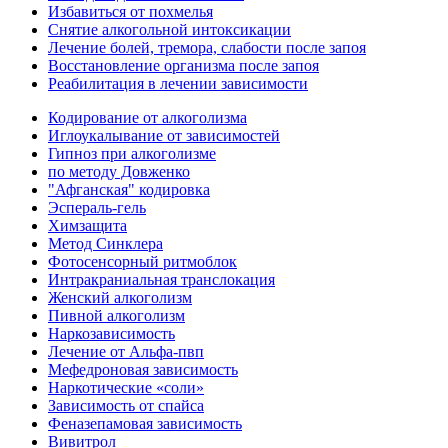
Избавиться от похмелья
Снятие алкогольной интоксикации
Лечение болей, тремора, слабости после запоя
Восстановление организма после запоя
Реабилитация в лечении зависимости
Кодирование от алкоголизма
Иглоукалывание от зависимостей
Гипноз при алкоголизме
по методу Довженко
"Афганская" кодировка
Эспераль-гель
Химзащита
Метод Синклера
Фотосенсорный ритмоблок
Интракраниальная транслокация
Женский алкоголизм
Пивной алкоголизм
Наркозависимость
Лечение от Альфа-пвп
Мефедроновая зависимость
Наркотические «соли»
Зависимость от спайса
Феназепамовая зависимость
Вивитрол