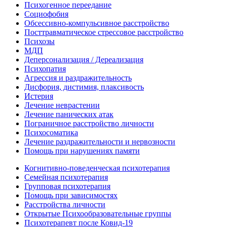
Психогенное переедание
Социофобия
Обсессивно-компульсивное расстройство
Посттравматическое стрессовое расстройство
Психозы
МДП
Деперсонализация / Дереализация
Психопатия
Агрессия и раздражительность
Дисфория, дистимия, плаксивость
Истерия
Лечение неврастении
Лечение панических атак
Пограничное расстройство личности
Психосоматика
Лечение раздражительности и нервозности
Помощь при нарушениях памяти
Когнитивно-поведенческая психотерапия
Семейная психотерапия
Групповая психотерапия
Помощь при зависимостях
Расстройства личности
Открытые Психообразовательные группы
Психотерапевт после Ковид-19