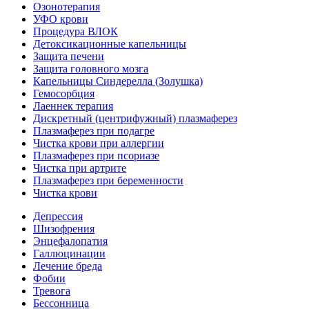
Озонотерапия
УФО крови
Процедура ВЛОК
Детоксикационные капельницы
Защита печени
Защита головного мозга
Капельницы Синдерелла (Золушка)
Гемосорбция
Лаеннек терапия
Дискретный (центрифужный) плазмаферез
Плазмаферез при подагре
Чистка крови при аллергии
Плазмаферез при псориазе
Чистка при артрите
Плазмаферез при беременности
Чистка крови
Депрессия
Шизофрения
Энцефалопатия
Галлюцинации
Лечение бреда
Фобии
Тревога
Бессонница