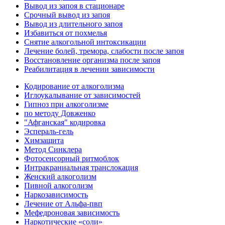
Вывод из запоя в стационаре
Срочный вывод из запоя
Вывод из длительного запоя
Избавиться от похмелья
Снятие алкогольной интоксикации
Лечение болей, тремора, слабости после запоя
Восстановление организма после запоя
Реабилитация в лечении зависимости
Кодирование от алкоголизма
Иглоукалывание от зависимостей
Гипноз при алкоголизме
по методу Довженко
"Афганская" кодировка
Эспераль-гель
Химзащита
Метод Синклера
Фотосенсорный ритмоблок
Интракраниальная транслокация
Женский алкоголизм
Пивной алкоголизм
Наркозависимость
Лечение от Альфа-пвп
Мефедроновая зависимость
Наркотические «соли»