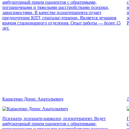
амбулаторный прием пациентов с обратимыми,
с
пограничными и тяжелыми расстройствами психики,
н
зависимостями. В качестве психотерапевта отдает
п
предпочтение КПТ, гештальт-терапии. Является лечащим
з
врачом стационарного отделения. Опыт работы — более 15
Р
лет.
Карасенко Денис Анатольевич
Л
Психиатр, психиатр-нарколог, психотерапевт. Ведет
П
амбулаторный прием пациентов с обратимыми,
с
пограничными и тяжелыми расстройствами психики,
н