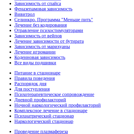
Зависимость от спайса
Феназепамовая зависимость
Вивитрол
Селинкро. Программа "Меньше пить"
Лечение без кодирования
Отравление психостимуляторами
Зависимость от вейпов
Лечение зависимости от бутирата
Зависимость от марихуаны
Лечение игромании
Кодеиновая зависимость
Все виды подшивки
Питание в стационаре
Правила поведения
Распорядок дня
Для поступления
Психотерапевтическое сопровождение
Дневной профилакторий
Ночной наркологический профилакторий
Комплексное лечение в стационаре
Психиатрический стационар
Наркологический стационар
Проведение плазмафереза