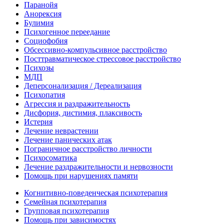
Паранойя
Анорексия
Булимия
Психогенное переедание
Социофобия
Обсессивно-компульсивное расстройство
Посттравматическое стрессовое расстройство
Психозы
МДП
Деперсонализация / Дереализация
Психопатия
Агрессия и раздражительность
Дисфория, дистимия, плаксивость
Истерия
Лечение неврастении
Лечение панических атак
Пограничное расстройство личности
Психосоматика
Лечение раздражительности и нервозности
Помощь при нарушениях памяти
Когнитивно-поведенческая психотерапия
Семейная психотерапия
Групповая психотерапия
Помощь при зависимостях