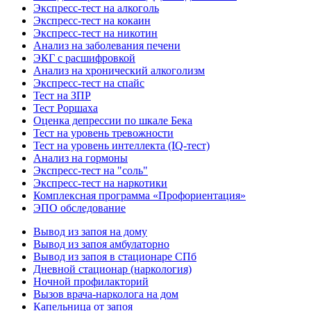
Экспресс-тест на алкоголь
Экспресс-тест на кокаин
Экспресс-тест на никотин
Анализ на заболевания печени
ЭКГ с расшифровкой
Анализ на хронический алкоголизм
Экспресс-тест на спайс
Тест на ЗПР
Тест Роршаха
Оценка депрессии по шкале Бека
Тест на уровень тревожности
Тест на уровень интеллекта (IQ-тест)
Анализ на гормоны
Экспресс-тест на "соль"
Экспресс-тест на наркотики
Комплексная программа «Профориентация»
ЭПО обследование
Вывод из запоя на дому
Вывод из запоя амбулаторно
Вывод из запоя в стационаре СПб
Дневной стационар (наркология)
Ночной профилакторий
Вызов врача-нарколога на дом
Капельница от запоя