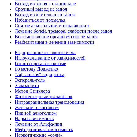
Вывод из запоя в стационаре
Срочный вывод из запоя
Вывод из длительного запоя
Избавиться от похмелья
Снятие алкогольной интоксикации
Лечение болей, тремора, слабости после запоя
Восстановление организма после запоя
Реабилитация в лечении зависимости
Кодирование от алкоголизма
Иглоукалывание от зависимостей
Гипноз при алкоголизме
по методу Довженко
"Афганская" кодировка
Эспераль-гель
Химзащита
Метод Синклера
Фотосенсорный ритмоблок
Интракраниальная транслокация
Женский алкоголизм
Пивной алкоголизм
Наркозависимость
Лечение от Альфа-пвп
Мефедроновая зависимость
Наркотические «соли»