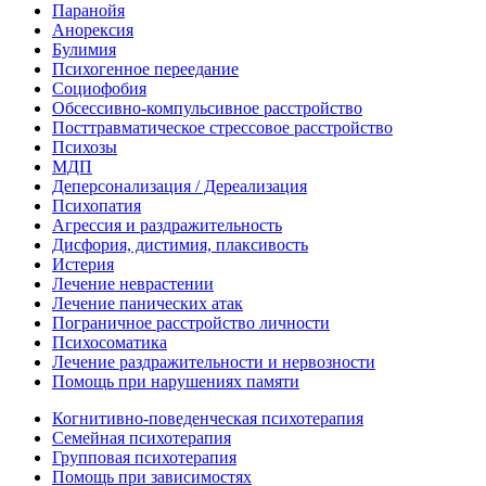
Паранойя
Анорексия
Булимия
Психогенное переедание
Социофобия
Обсессивно-компульсивное расстройство
Посттравматическое стрессовое расстройство
Психозы
МДП
Деперсонализация / Дереализация
Психопатия
Агрессия и раздражительность
Дисфория, дистимия, плаксивость
Истерия
Лечение неврастении
Лечение панических атак
Пограничное расстройство личности
Психосоматика
Лечение раздражительности и нервозности
Помощь при нарушениях памяти
Когнитивно-поведенческая психотерапия
Семейная психотерапия
Групповая психотерапия
Помощь при зависимостях