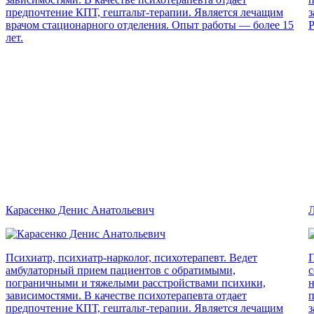
предпочтение КПТ, гештальт-терапии. Является лечащим
з
врачом стационарного отделения. Опыт работы — более 15
Р
лет.
Карасенко Денис Анатольевич
Л
Психиатр, психиатр-нарколог, психотерапевт. Ведет
П
амбулаторный прием пациентов с обратимыми,
с
пограничными и тяжелыми расстройствами психики,
н
зависимостями. В качестве психотерапевта отдает
п
предпочтение КПТ, гештальт-терапии. Является лечащим
з