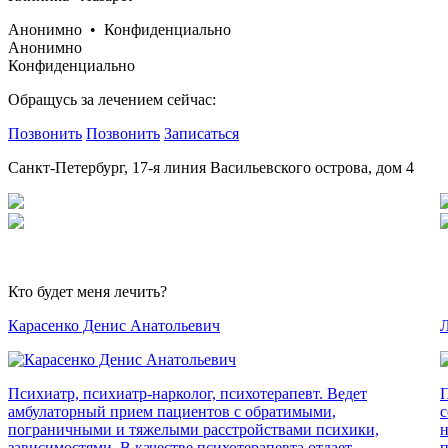
Анонимно • Конфиденциально
Анонимно
Конфиденциально
Обращусь за лечением сейчас:
Позвонить
Позвонить
Записаться
Санкт-Петербург, 17-я линия Васильевского острова, дом 4
Кто будет меня лечить?
Карасенко Денис Анатольевич
Л
Психиатр, психиатр-нарколог, психотерапевт. Ведет
П
амбулаторный прием пациентов с обратимыми,
с
пограничными и тяжелыми расстройствами психики,
н
зависимостями. В качестве психотерапевта отдает
п