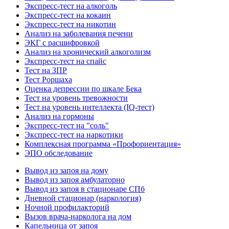
Экспресс-тест на алкоголь
Экспресс-тест на кокаин
Экспресс-тест на никотин
Анализ на заболевания печени
ЭКГ с расшифровкой
Анализ на хронический алкоголизм
Экспресс-тест на спайс
Тест на ЗПР
Тест Роршаха
Оценка депрессии по шкале Бека
Тест на уровень тревожности
Тест на уровень интеллекта (IQ-тест)
Анализ на гормоны
Экспресс-тест на "соль"
Экспресс-тест на наркотики
Комплексная программа «Профориентация»
ЭПО обследование
Вывод из запоя на дому
Вывод из запоя амбулаторно
Вывод из запоя в стационаре СПб
Дневной стационар (наркология)
Ночной профилакторий
Вызов врача-нарколога на дом
Капельница от запоя