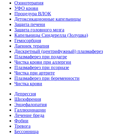
Озонотерапия
УФО крови
Процедура ВЛОК
Детоксикационные капельницы
Защита печени
Защита головного мозга
Капельницы Синдерелла (Золушка)
Гемосорбция
Лаеннек терапия
Дискретный (центрифужный) плазмаферез
Плазмаферез при подагре
Чистка крови при аллергии
Плазмаферез при псориазе
Чистка при артрите
Плазмаферез при беременности
Чистка крови
Депрессия
Шизофрения
Энцефалопатия
Галлюцинации
Лечение бреда
Фобии
Тревога
Бессонница