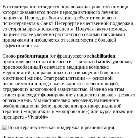
В психотерапии отводится немаловажная роль той помощи,
которая оказывается после периода активного лечения
пациента. Период реабилитации требует от хорошего
психотерапевта в Санкт-Петербурге качественной поддержки
со стороны врача-психотерапевта. Получая такую помощь,
пациент более уверенно расстается со своими пагубными
привычками и избавляется от зависимости с большей
эффективностью.
Слово
реабилитация
(от
французского
rehabilitation
,
происходящего от латинского
re
— вновь и
habilis
-удобный,
приспособленный) означает в медицине комплекс
мероприятий, направленных на возвращение больного
к активной жизни. Этап реабилитации — основной
по значимости и продолжительности в лечении людей,
страдающих алкогольной зависимостью. Именно на этом
этапе происходит формирование у пациента навыков трезвого
образа жизни. Мы настоятельно рекомендуем начинать
реабилитацию на фоне проведения противорецидивной
терапии
(
«подшивки
» и
«кодирование
») или курса инъекций
препарата
«Vivitrol
®».
Формирование трезвого образа жизни – это не пафосные