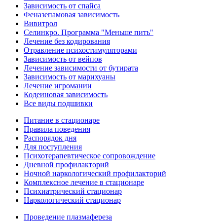
Зависимость от спайса
Феназепамовая зависимость
Вивитрол
Селинкро. Программа "Меньше пить"
Лечение без кодирования
Отравление психостимуляторами
Зависимость от вейпов
Лечение зависимости от бутирата
Зависимость от марихуаны
Лечение игромании
Кодеиновая зависимость
Все виды подшивки
Питание в стационаре
Правила поведения
Распорядок дня
Для поступления
Психотерапевтическое сопровождение
Дневной профилакторий
Ночной наркологический профилакторий
Комплексное лечение в стационаре
Психиатрический стационар
Наркологический стационар
Проведение плазмафереза