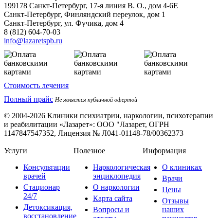
199178
Санкт-Петербург
,
17-я линия В. О., дом 4-6Е
Санкт-Петербург, Финляндский переулок, дом 1
Санкт-Петербург, ул. Фучика, дом 4
8 (812) 604-70-03
info@lazaretspb.ru
Стоимость лечения
Полный прайс
Не является публичной офертой
© 2004-2026 Клиники психиатрии, наркологии, психотерапии
и реабилитации «Лазарет»:
ООО "Лазарет, ОГРН
1147847547352, Лицензия № Л041-01148-78/00362373
Услуги
Полезное
Информация
Консультации
Наркологическая
О клиниках
врачей
энциклопедия
Врачи
Стационар
О наркологии
Цены
24/7
Карта сайта
Отзывы
Детоксикация,
Вопросы и
наших
восстановление