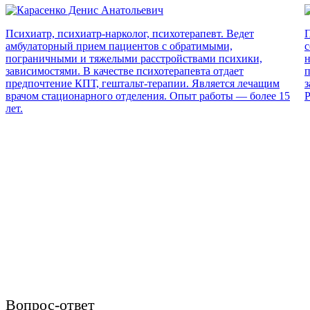
Психиатр, психиатр-нарколог, психотерапевт. Ведет
П
амбулаторный прием пациентов с обратимыми,
с
пограничными и тяжелыми расстройствами психики,
н
зависимостями. В качестве психотерапевта отдает
п
предпочтение КПТ, гештальт-терапии. Является лечащим
з
врачом стационарного отделения. Опыт работы — более 15
Р
лет.
Вопрос-ответ