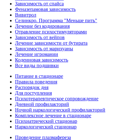
Зависимость от спайса
Феназепамовая зависимость
Вивитрол
Селинкро. Программа "Меньше пить"
Лечение без кодирования
Отравление психостимуляторами
Зависимость от вейпов
Лечение зависимости от бутирата
Зависимость от марихуаны
Лечение игромании
Кодеиновая зависимость
Все виды подшивки
Питание в стационаре
Правила поведения
Распорядок дня
Для поступления
Психотерапевтическое сопровождение
Дневной профилакторий
Ночной наркологический профилакторий
Комплексное лечение в стационаре
Психиатрический стационар
Наркологический стационар
Проведение плазмафереза