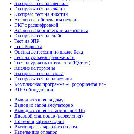
Экспресс-тест на алкоголь
Экспресс-тест на кокаин
Экспресс-тест на никотин
Анализ на заболевания печени
ЭКГ с расшифровкой
Анализ на хронический алкоголизм
Экспресс-тест на спайс
Тест на ЗПР
Тест Роршаха
Оценка депрессии по шкале Бека
Тест на уровень тревожности
Тест на уровень интеллекта (IQ-тест)
Анализ на гормоны
Экспресс-тест на "соль"
Экспресс-тест на наркотики
Комплексная программа «Профориентация»
ЭПО обследование
Вывод из запоя на дому
Вывод из запоя амбулаторно
Вывод из запоя в стационаре СПб
Дневной стационар (наркология)
Ночной профилакторий
Вызов врача-нарколога на дом
Капельница от запоя