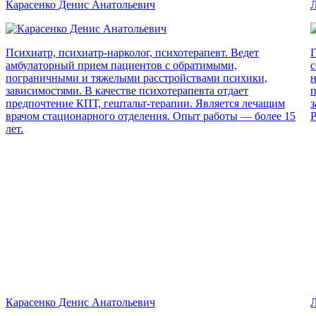
Карасенко Денис Анатольевич
Л
Психиатр, психиатр-нарколог, психотерапевт. Ведет
П
амбулаторный прием пациентов с обратимыми,
с
пограничными и тяжелыми расстройствами психики,
н
зависимостями. В качестве психотерапевта отдает
п
предпочтение КПТ, гештальт-терапии. Является лечащим
з
врачом стационарного отделения. Опыт работы — более 15
Р
лет.
Карасенко Денис Анатольевич
Л