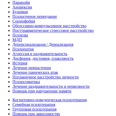
Паранойя
Анорексия
Булимия
Психогенное переедание
Социофобия
Обсессивно-компульсивное расстройство
Посттравматическое стрессовое расстройство
Психозы
МДП
Деперсонализация / Дереализация
Психопатия
Агрессия и раздражительность
Дисфория, дистимия, плаксивость
Истерия
Лечение неврастении
Лечение панических атак
Пограничное расстройство личности
Психосоматика
Лечение раздражительности и нервозности
Помощь при нарушениях памяти
Когнитивно-поведенческая психотерапия
Семейная психотерапия
Групповая психотерапия
Помощь при зависимостях