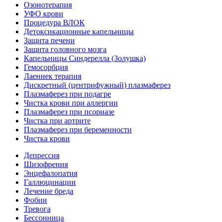
Озонотерапия
УФО крови
Процедура ВЛОК
Детоксикационные капельницы
Защита печени
Защита головного мозга
Капельницы Синдерелла (Золушка)
Гемосорбция
Лаеннек терапия
Дискретный (центрифужный) плазмаферез
Плазмаферез при подагре
Чистка крови при аллергии
Плазмаферез при псориазе
Чистка при артрите
Плазмаферез при беременности
Чистка крови
Депрессия
Шизофрения
Энцефалопатия
Галлюцинации
Лечение бреда
Фобии
Тревога
Бессонница