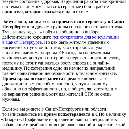
текущее состояние здоровья. Нарушения работы эндокринной
системы и т.п. могут вызвать серьезные сбои в работе
организма, которые отразятся и на психике.
Безусловно, записаться на
прием к психотерапевту в Санкт-
Петербурге
или другом крупном городе не составляет труда.
Тут главная задача – найти из обширного выбора
действительно хорошего
психотерапевта для консультации
в Санкт-Петербурге
. Но как быть жителям удаленных
населенных пунктов или тем, кто отправился туда
в длительные командировки? Благодаря современным
технологиям доступ в интернет теперь есть почти повсюду,
поэтому не стоит удивляться росту спроса на онлайн-
медицину. Психотерапия одно из немногих направлений,
где нет обязательной необходимости в телесном контакте.
Прием врача психотерапевта
в режиме видеосвязи
дистанционным способом, конечно, уступит живому
общению по эффективности, но, в общем, является одним
из вариантов решений, хотя для жителей СПб не очень
нужным.
Если же вы живете в Санкт-Петербурге или области,
то записывайтесь на
прием психотерапевта в СПб
в клинику
«Лазарет
». Профильное направление наших специалистов –
избавление и реабилитация при алкогольной и наркотической