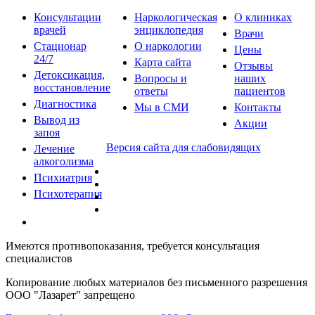
Консультации
Наркологическая
О клиниках
врачей
энциклопедия
Врачи
Стационар
О наркологии
Цены
24/7
Карта сайта
Отзывы
Детоксикация,
Вопросы и
наших
восстановление
ответы
пациентов
Диагностика
Мы в СМИ
Контакты
Вывод из
Акции
запоя
Версия сайта для слабовидящих
Лечение
алкоголизма
Психиатрия
Психотерапия
Имеются противопоказания, требуется консультация
специалистов
Копирование любых материалов без письменного разрешения
ООО "Лазарет" запрещено