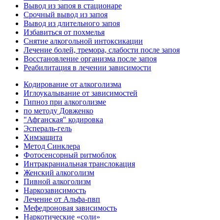
Вывод из запоя в стационаре
Срочный вывод из запоя
Вывод из длительного запоя
Избавиться от похмелья
Снятие алкогольной интоксикации
Лечение болей, тремора, слабости после запоя
Восстановление организма после запоя
Реабилитация в лечении зависимости
Кодирование от алкоголизма
Иглоукалывание от зависимостей
Гипноз при алкоголизме
по методу Довженко
"Афганская" кодировка
Эспераль-гель
Химзащита
Метод Синклера
Фотосенсорный ритмоблок
Интракраниальная транслокация
Женский алкоголизм
Пивной алкоголизм
Наркозависимость
Лечение от Альфа-пвп
Мефедроновая зависимость
Наркотические «соли»