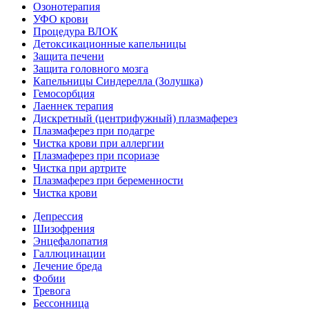
Озонотерапия
УФО крови
Процедура ВЛОК
Детоксикационные капельницы
Защита печени
Защита головного мозга
Капельницы Синдерелла (Золушка)
Гемосорбция
Лаеннек терапия
Дискретный (центрифужный) плазмаферез
Плазмаферез при подагре
Чистка крови при аллергии
Плазмаферез при псориазе
Чистка при артрите
Плазмаферез при беременности
Чистка крови
Депрессия
Шизофрения
Энцефалопатия
Галлюцинации
Лечение бреда
Фобии
Тревога
Бессонница