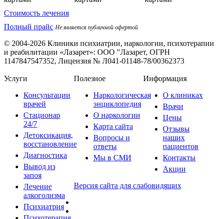
Стоимость лечения
Полный прайс
Не является публичной офертой
© 2004-2026 Клиники психиатрии, наркологии, психотерапии
и реабилитации «Лазарет»:
ООО "Лазарет, ОГРН
1147847547352, Лицензия № Л041-01148-78/00362373
Услуги
Полезное
Информация
Консультации
Наркологическая
О клиниках
врачей
энциклопедия
Врачи
Стационар
О наркологии
Цены
24/7
Карта сайта
Отзывы
Детоксикация,
Вопросы и
наших
восстановление
ответы
пациентов
Диагностика
Мы в СМИ
Контакты
Вывод из
Акции
запоя
Версия сайта для слабовидящих
Лечение
алкоголизма
Психиатрия
Психотерапия