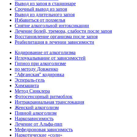
Вывод из запоя в стационаре
Срочный вывод из запоя
Вывод из длительного запоя
Избавиться от похмелья
Снятие алкогольной интоксикации
Лечение болей, тремора, слабости после запоя
Восстановление организма после запоя
Реабилитация в лечении зависимости
Кодирование от алкоголизма
Иглоукалывание от зависимостей
Гипноз при алкоголизме
по методу Довженко
"Афганская" кодировка
Эспераль-гель
Химзащита
Метод Синклера
Фотосенсорный ритмоблок
Интракраниальная транслокация
Женский алкоголизм
Пивной алкоголизм
Наркозависимость
Лечение от Альфа-пвп
Мефедроновая зависимость
Наркотические «соли»