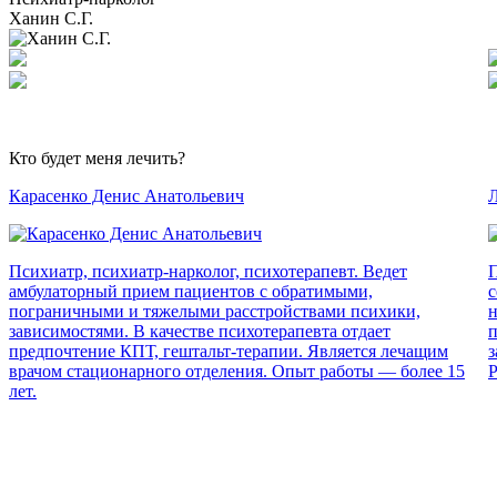
Ханин С.Г.
Кто будет меня лечить?
Карасенко Денис Анатольевич
Л
Психиатр, психиатр-нарколог, психотерапевт. Ведет
П
амбулаторный прием пациентов с обратимыми,
с
пограничными и тяжелыми расстройствами психики,
н
зависимостями. В качестве психотерапевта отдает
п
предпочтение КПТ, гештальт-терапии. Является лечащим
з
врачом стационарного отделения. Опыт работы — более 15
Р
лет.