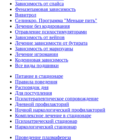
Зависимость от спайса
Феназепамовая зависимость
Вивитрол
Селинкро. Программа "Меньше пить"
Лечение без кодирования
Отравление психостимуляторами
Зависимость от вейпов
Лечение зависимости от бутирата
Зависимость от марихуаны
Лечение игромании
Кодеиновая зависимость
Все виды подшивки
Питание в стационаре
Правила поведения
Распорядок дня
Для поступления
Психотерапевтическое сопровождение
Дневной профилакторий
Ночной наркологический профилакторий
Комплексное лечение в стационаре
Психиатрический стационар
Наркологический стационар
Проведение плазмафереза