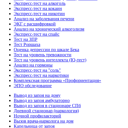
Экспресс-тест на алкоголь
Экспресс-тест на кокаин
Экспресс-тест на никотин
Анализ на заболевания печени
ЭКГ с расшифровкой
Анализ на хронический алкоголизм
Экспресс-тест на спайс
Тест на ЗПР
Тест Роршаха
Оценка депрессии по шкале Бека
Тест на уровень тревожности
Тест на уровень интеллекта (IQ-тест)
Анализ на гормоны
Экспресс-тест на "соль"
Экспресс-тест на наркотики
Комплексная программа «Профориентация»
ЭПО обследование
Вывод из запоя на дому
Вывод из запоя амбулаторно
Вывод из запоя в стационаре СПб
Дневной стационар (наркология)
Ночной профилакторий
Вызов врача-нарколога на дом
Капельница от запоя