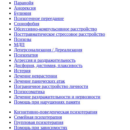
Паранойя
Анорексия
Булимия
Психогенное переедание
Социофобия
Обсессивно-компульсивное расстройство
Посттравматическое стрессовое расстройство
Психозы
МДП
Деперсонализация / Дереализация
Психопатия
Агрессия и раздражительность
Дисфория, дистимия, плаксивость
Истерия
Лечение неврастении
Лечение панических атак
Пограничное расстройство личности
Психосоматика
Лечение раздражительности и нервозности
Помощь при нарушениях памяти
Когнитивно-поведенческая психотерапия
Семейная психотерапия
Групповая психотерапия
Помощь при зависимостях