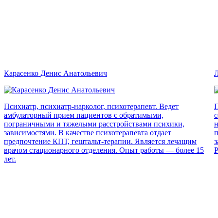
Карасенко Денис Анатольевич
Л
Психиатр, психиатр-нарколог, психотерапевт. Ведет
П
амбулаторный прием пациентов с обратимыми,
с
пограничными и тяжелыми расстройствами психики,
н
зависимостями. В качестве психотерапевта отдает
п
предпочтение КПТ, гештальт-терапии. Является лечащим
з
врачом стационарного отделения. Опыт работы — более 15
Р
лет.