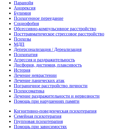
Паранойя
Анорексия
Булимия
Психогенное переедание
Социофобия
Обсессивно-компульсивное расстройство
Посттравматическое стрессовое расстройство
Психозы
МДП
Деперсонализация / Дереализация
Психопатия
Агрессия и раздражительность
Дисфория, дистимия, плаксивость
Истерия
Лечение неврастении
Лечение панических атак
Пограничное расстройство личности
Психосоматика
Лечение раздражительности и нервозности
Помощь при нарушениях памяти
Когнитивно-поведенческая психотерапия
Семейная психотерапия
Групповая психотерапия
Помощь при зависимостях