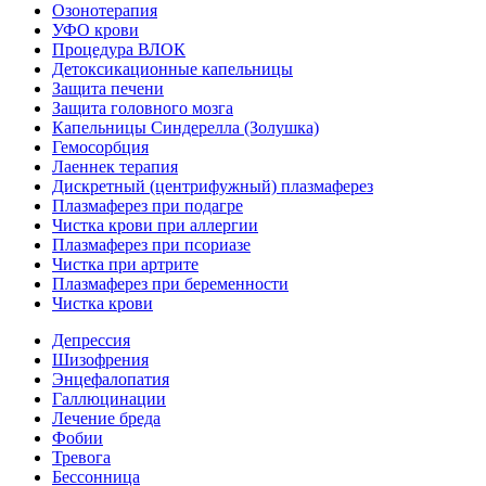
Озонотерапия
УФО крови
Процедура ВЛОК
Детоксикационные капельницы
Защита печени
Защита головного мозга
Капельницы Синдерелла (Золушка)
Гемосорбция
Лаеннек терапия
Дискретный (центрифужный) плазмаферез
Плазмаферез при подагре
Чистка крови при аллергии
Плазмаферез при псориазе
Чистка при артрите
Плазмаферез при беременности
Чистка крови
Депрессия
Шизофрения
Энцефалопатия
Галлюцинации
Лечение бреда
Фобии
Тревога
Бессонница