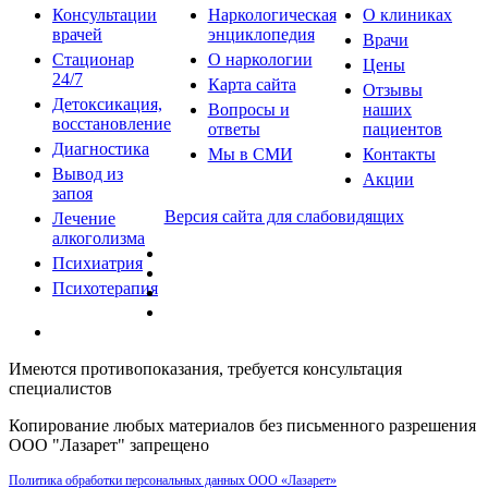
Консультации
Наркологическая
О клиниках
врачей
энциклопедия
Врачи
Стационар
О наркологии
Цены
24/7
Карта сайта
Отзывы
Детоксикация,
Вопросы и
наших
восстановление
ответы
пациентов
Диагностика
Мы в СМИ
Контакты
Вывод из
Акции
запоя
Версия сайта для слабовидящих
Лечение
алкоголизма
Психиатрия
Психотерапия
Имеются противопоказания, требуется консультация
специалистов
Копирование любых материалов без письменного разрешения
ООО "Лазарет" запрещено
Политика обработки персональных данных ООО «Лазарет»