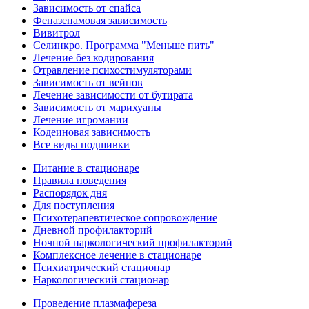
Зависимость от спайса
Феназепамовая зависимость
Вивитрол
Селинкро. Программа "Меньше пить"
Лечение без кодирования
Отравление психостимуляторами
Зависимость от вейпов
Лечение зависимости от бутирата
Зависимость от марихуаны
Лечение игромании
Кодеиновая зависимость
Все виды подшивки
Питание в стационаре
Правила поведения
Распорядок дня
Для поступления
Психотерапевтическое сопровождение
Дневной профилакторий
Ночной наркологический профилакторий
Комплексное лечение в стационаре
Психиатрический стационар
Наркологический стационар
Проведение плазмафереза