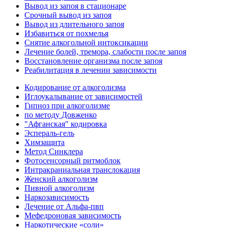
Вывод из запоя в стационаре
Срочный вывод из запоя
Вывод из длительного запоя
Избавиться от похмелья
Снятие алкогольной интоксикации
Лечение болей, тремора, слабости после запоя
Восстановление организма после запоя
Реабилитация в лечении зависимости
Кодирование от алкоголизма
Иглоукалывание от зависимостей
Гипноз при алкоголизме
по методу Довженко
"Афганская" кодировка
Эспераль-гель
Химзащита
Метод Синклера
Фотосенсорный ритмоблок
Интракраниальная транслокация
Женский алкоголизм
Пивной алкоголизм
Наркозависимость
Лечение от Альфа-пвп
Мефедроновая зависимость
Наркотические «соли»