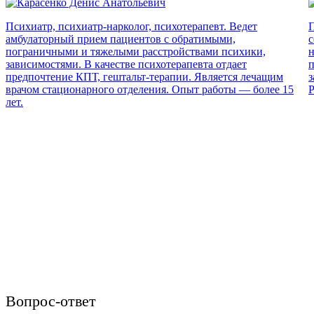
Психиатр, психиатр-нарколог, психотерапевт. Ведет
П
амбулаторный прием пациентов с обратимыми,
с
пограничными и тяжелыми расстройствами психики,
н
зависимостями. В качестве психотерапевта отдает
п
предпочтение КПТ, гештальт-терапии. Является лечащим
з
врачом стационарного отделения. Опыт работы — более 15
Р
лет.
Вопрос-ответ