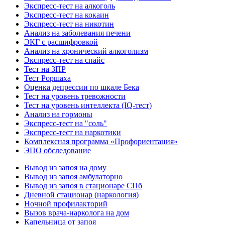
Экспресс-тест на алкоголь
Экспресс-тест на кокаин
Экспресс-тест на никотин
Анализ на заболевания печени
ЭКГ с расшифровкой
Анализ на хронический алкоголизм
Экспресс-тест на спайс
Тест на ЗПР
Тест Роршаха
Оценка депрессии по шкале Бека
Тест на уровень тревожности
Тест на уровень интеллекта (IQ-тест)
Анализ на гормоны
Экспресс-тест на "соль"
Экспресс-тест на наркотики
Комплексная программа «Профориентация»
ЭПО обследование
Вывод из запоя на дому
Вывод из запоя амбулаторно
Вывод из запоя в стационаре СПб
Дневной стационар (наркология)
Ночной профилакторий
Вызов врача-нарколога на дом
Капельница от запоя