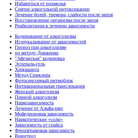
Избавиться от похмелья
Снятие алкогольной интоксикации
Лечение болей, тремора, слабости после запоя
Восстановление организма после запоя
Реабилитация в лечении зависимости
Кодирование от алкоголизма
Иглоукалывание от зависимостей
Гипноз при алкоголизме
по методу Довженко
"Афганская" кодировка
Эспераль-гель
Химзащита
Метод Синклера
Фотосенсорный ритмоблок
Интракраниальная транслокация
Женский алкоголизм
Пивной алкоголизм
Наркозависимость
Лечение от Альфа-пвп
Мефедроновая зависимость
Наркотические «соли»
Зависимость от спайса
Феназепамовая зависимость
Вивитрол