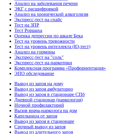
Анализ на заболевания печени
ЭКГ с расшифровкой
Анализ на хронический алкоголизм
Экспресс-тест на спайс
Тест на ЗПР
Тест Роршаха
Оценка депрессии по шкале Бека
Тест на уровень тревожности
Тест на уровень интеллекта (IQ-тест)
Анализ на гормоны
Экспресс-тест на "соль"
Экспресс-тест на наркотики
Комплексная программа «Профориентация»
ЭПО обследование
Вывод из запоя на дому
Вывод из запоя амбулаторно
Вывод из запоя в стационаре СПб
Дневной стационар (наркология)
Ночной профилакторий
Вызов врача-нарколога на дом
Капельница от запоя
Вывод из запоя в стационаре
Срочный вывод из запоя
Вывод из длительного запоя