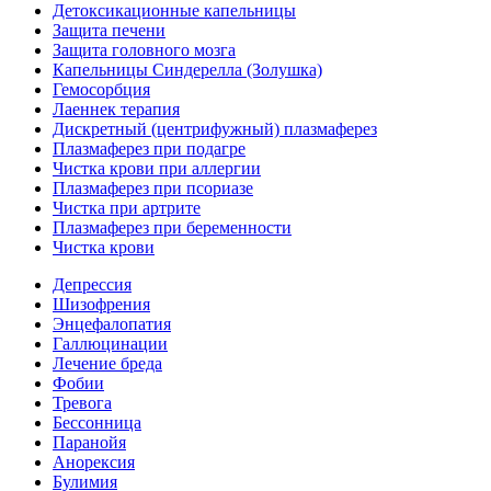
Детоксикационные капельницы
Защита печени
Защита головного мозга
Капельницы Синдерелла (Золушка)
Гемосорбция
Лаеннек терапия
Дискретный (центрифужный) плазмаферез
Плазмаферез при подагре
Чистка крови при аллергии
Плазмаферез при псориазе
Чистка при артрите
Плазмаферез при беременности
Чистка крови
Депрессия
Шизофрения
Энцефалопатия
Галлюцинации
Лечение бреда
Фобии
Тревога
Бессонница
Паранойя
Анорексия
Булимия