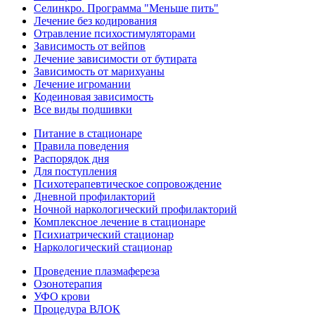
Селинкро. Программа "Меньше пить"
Лечение без кодирования
Отравление психостимуляторами
Зависимость от вейпов
Лечение зависимости от бутирата
Зависимость от марихуаны
Лечение игромании
Кодеиновая зависимость
Все виды подшивки
Питание в стационаре
Правила поведения
Распорядок дня
Для поступления
Психотерапевтическое сопровождение
Дневной профилакторий
Ночной наркологический профилакторий
Комплексное лечение в стационаре
Психиатрический стационар
Наркологический стационар
Проведение плазмафереза
Озонотерапия
УФО крови
Процедура ВЛОК