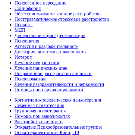
Психогенное переедание
Социофобия
Обсессивно-компульсивное расстройство
Посттравматическое стрессовое расстройство
Психозы
МДП
Деперсонализация / Дереализация
Психопатия
Агрессия и раздражительность
Дисфория, дистимия, плаксивость
Истерия
Лечение неврастении
Лечение панических атак
Пограничное расстройство личности
Психосоматика
Лечение раздражительности и нервозности
Помощь при нарушениях памяти
Когнитивно-поведенческая психотерапия
Семейная психотерапия
Групповая психотерапия
Помощь при зависимостях
Расстройства личности
Открытые Психообразовательные группы
Психотерапевт после Ковид-19