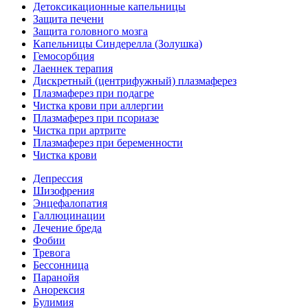
Детоксикационные капельницы
Защита печени
Защита головного мозга
Капельницы Синдерелла (Золушка)
Гемосорбция
Лаеннек терапия
Дискретный (центрифужный) плазмаферез
Плазмаферез при подагре
Чистка крови при аллергии
Плазмаферез при псориазе
Чистка при артрите
Плазмаферез при беременности
Чистка крови
Депрессия
Шизофрения
Энцефалопатия
Галлюцинации
Лечение бреда
Фобии
Тревога
Бессонница
Паранойя
Анорексия
Булимия