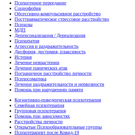
Психогенное переедание
Социофобия
Обсессивно-компульсивное расстройство
Посттравматическое стрессовое расстройство
Психозы
МДП
Деперсонализация / Дереализация
Психопатия
Агрессия и раздражительность
Дисфория, дистимия, плаксивость
Истерия
Лечение неврастении
Лечение панических атак
Пограничное расстройство личности
Психосоматика
Лечение раздражительности и нервозности
Помощь при нарушениях памяти
Когнитивно-поведенческая психотерапия
Семейная психотерапия
Групповая психотерапия
Помощь при зависимостях
Расстройства личности
Открытые Психообразовательные группы
Психотерапевт после Ковид-19