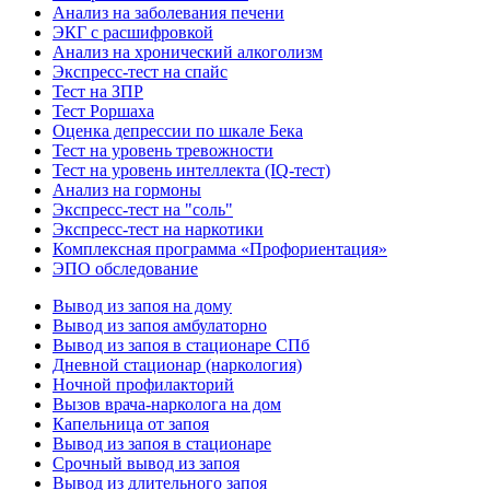
Анализ на заболевания печени
ЭКГ с расшифровкой
Анализ на хронический алкоголизм
Экспресс-тест на спайс
Тест на ЗПР
Тест Роршаха
Оценка депрессии по шкале Бека
Тест на уровень тревожности
Тест на уровень интеллекта (IQ-тест)
Анализ на гормоны
Экспресс-тест на "соль"
Экспресс-тест на наркотики
Комплексная программа «Профориентация»
ЭПО обследование
Вывод из запоя на дому
Вывод из запоя амбулаторно
Вывод из запоя в стационаре СПб
Дневной стационар (наркология)
Ночной профилакторий
Вызов врача-нарколога на дом
Капельница от запоя
Вывод из запоя в стационаре
Срочный вывод из запоя
Вывод из длительного запоя