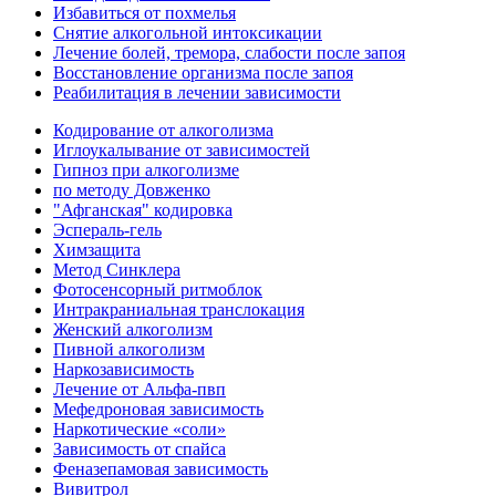
Избавиться от похмелья
Снятие алкогольной интоксикации
Лечение болей, тремора, слабости после запоя
Восстановление организма после запоя
Реабилитация в лечении зависимости
Кодирование от алкоголизма
Иглоукалывание от зависимостей
Гипноз при алкоголизме
по методу Довженко
"Афганская" кодировка
Эспераль-гель
Химзащита
Метод Синклера
Фотосенсорный ритмоблок
Интракраниальная транслокация
Женский алкоголизм
Пивной алкоголизм
Наркозависимость
Лечение от Альфа-пвп
Мефедроновая зависимость
Наркотические «соли»
Зависимость от спайса
Феназепамовая зависимость
Вивитрол