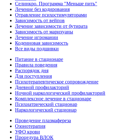
Селинкро. Программа "Меньше пить"
Лечение без кодирования
Отравление психостимуляторами
Зависимость от вейпов
Лечение зависимости от бутирата
Зависимость от марихуаны
Лечение игромании
Кодеиновая зависимость
Все виды подшивки
Питание в стационаре
Правила поведения
Распорядок дня
Для поступления
Психотерапевтическое сопровождение
Дневной профилакторий
Ночной наркологический профилакторий
Комплексное лечение в стационаре
Психиатрический стационар
Наркологический стационар
Проведение плазмафереза
Озонотерапия
УФО крови
Процедура ВЛОК