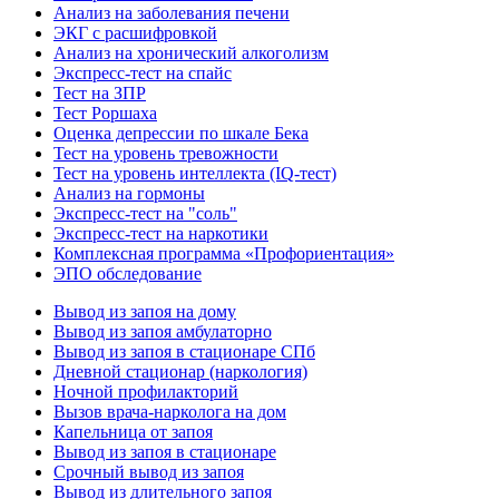
Анализ на заболевания печени
ЭКГ с расшифровкой
Анализ на хронический алкоголизм
Экспресс-тест на спайс
Тест на ЗПР
Тест Роршаха
Оценка депрессии по шкале Бека
Тест на уровень тревожности
Тест на уровень интеллекта (IQ-тест)
Анализ на гормоны
Экспресс-тест на "соль"
Экспресс-тест на наркотики
Комплексная программа «Профориентация»
ЭПО обследование
Вывод из запоя на дому
Вывод из запоя амбулаторно
Вывод из запоя в стационаре СПб
Дневной стационар (наркология)
Ночной профилакторий
Вызов врача-нарколога на дом
Капельница от запоя
Вывод из запоя в стационаре
Срочный вывод из запоя
Вывод из длительного запоя