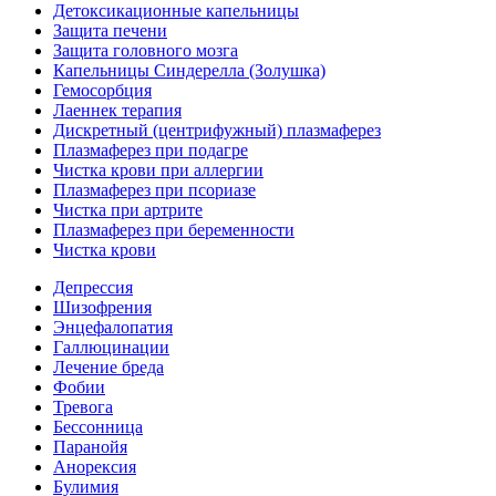
Детоксикационные капельницы
Защита печени
Защита головного мозга
Капельницы Синдерелла (Золушка)
Гемосорбция
Лаеннек терапия
Дискретный (центрифужный) плазмаферез
Плазмаферез при подагре
Чистка крови при аллергии
Плазмаферез при псориазе
Чистка при артрите
Плазмаферез при беременности
Чистка крови
Депрессия
Шизофрения
Энцефалопатия
Галлюцинации
Лечение бреда
Фобии
Тревога
Бессонница
Паранойя
Анорексия
Булимия