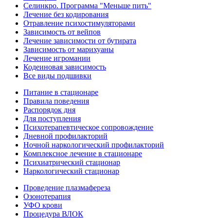
Селинкро. Программа "Меньше пить"
Лечение без кодирования
Отравление психостимуляторами
Зависимость от вейпов
Лечение зависимости от бутирата
Зависимость от марихуаны
Лечение игромании
Кодеиновая зависимость
Все виды подшивки
Питание в стационаре
Правила поведения
Распорядок дня
Для поступления
Психотерапевтическое сопровождение
Дневной профилакторий
Ночной наркологический профилакторий
Комплексное лечение в стационаре
Психиатрический стационар
Наркологический стационар
Проведение плазмафереза
Озонотерапия
УФО крови
Процедура ВЛОК