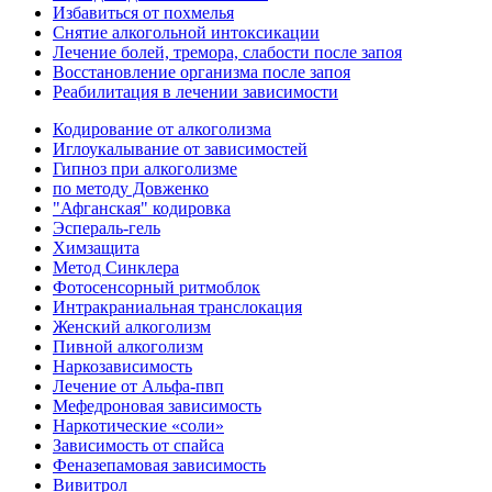
Избавиться от похмелья
Снятие алкогольной интоксикации
Лечение болей, тремора, слабости после запоя
Восстановление организма после запоя
Реабилитация в лечении зависимости
Кодирование от алкоголизма
Иглоукалывание от зависимостей
Гипноз при алкоголизме
по методу Довженко
"Афганская" кодировка
Эспераль-гель
Химзащита
Метод Синклера
Фотосенсорный ритмоблок
Интракраниальная транслокация
Женский алкоголизм
Пивной алкоголизм
Наркозависимость
Лечение от Альфа-пвп
Мефедроновая зависимость
Наркотические «соли»
Зависимость от спайса
Феназепамовая зависимость
Вивитрол