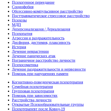
Психогенное переедание
Социофобия
Обсессивно-компульсивное расстройство
Посттравматическое стрессовое расстройство
Психозы
МДП
Деперсонализация / Дереализация
Психопатия
Агрессия и раздражительность
Дисфория, дистимия, плаксивость
Истерия
Лечение неврастении
Лечение панических атак
Пограничное расстройство личности
Психосоматика
Лечение раздражительности и нервозности
Помощь при нарушениях памяти
Когнитивно-поведенческая психотерапия
Семейная психотерапия
Групповая психотерапия
Помощь при зависимостях
Расстройства личности
Открытые Психообразовательные группы
Психотерапевт после Ковид-19