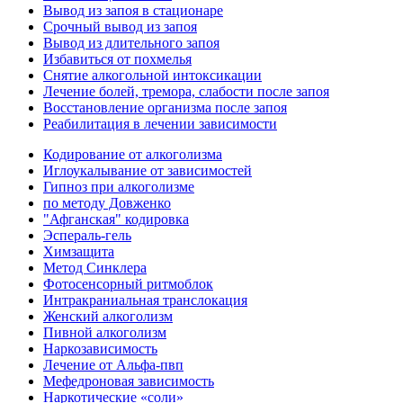
Вывод из запоя в стационаре
Срочный вывод из запоя
Вывод из длительного запоя
Избавиться от похмелья
Снятие алкогольной интоксикации
Лечение болей, тремора, слабости после запоя
Восстановление организма после запоя
Реабилитация в лечении зависимости
Кодирование от алкоголизма
Иглоукалывание от зависимостей
Гипноз при алкоголизме
по методу Довженко
"Афганская" кодировка
Эспераль-гель
Химзащита
Метод Синклера
Фотосенсорный ритмоблок
Интракраниальная транслокация
Женский алкоголизм
Пивной алкоголизм
Наркозависимость
Лечение от Альфа-пвп
Мефедроновая зависимость
Наркотические «соли»