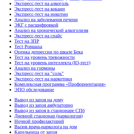
Экспресс-тест на алкоголь
Экспресс-тест на кокаин
Экспресс-тест на никотин
Анализ на заболевания печени
ЭКГ с расшифровкой
Анализ на хронический алкоголизм
Экспресс-тест на спайс
Тест на ЗПР
Тест Роршаха
Оценка депрессии по шкале Бека
Тест на уровень тревожности
Тест на уровень интеллекта (IQ-тест)
Анализ на гормоны
Экспресс-тест на "соль"
Экспресс-тест на наркотики
Комплексная программа «Профориентация»
ЭПО обследование
Вывод из запоя на дому
Вывод из запоя амбулаторно
Вывод из запоя в стационаре СПб
Дневной стационар (наркология)
Ночной профилакторий
Вызов врача-нарколога на дом
Капельница от запоя