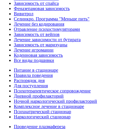
Зависимость от спайса
Феназепамовая зависимость
Вивитрол
Селинкро. Программа "Меньше пить"
Лечение без кодирования
Отравление психостимуляторами
Зависимость от вейпов
Лечение зависимости от бутирата
Зависимость от марихуаны
Лечение игромании
Кодеиновая зависимость
Все виды подшивки
Питание в стационаре
Правила поведения
Распорядок дня
Для поступления
Психотерапевтическое сопровождение
Дневной профилакторий
Ночной наркологический профилакторий
Комплексное лечение в стационаре
Психиатрический стационар
Наркологический стационар
Проведение плазмафереза