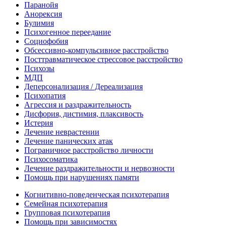
Паранойя
Анорексия
Булимия
Психогенное переедание
Социофобия
Обсессивно-компульсивное расстройство
Посттравматическое стрессовое расстройство
Психозы
МДП
Деперсонализация / Дереализация
Психопатия
Агрессия и раздражительность
Дисфория, дистимия, плаксивость
Истерия
Лечение неврастении
Лечение панических атак
Пограничное расстройство личности
Психосоматика
Лечение раздражительности и нервозности
Помощь при нарушениях памяти
Когнитивно-поведенческая психотерапия
Семейная психотерапия
Групповая психотерапия
Помощь при зависимостях