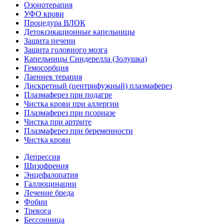
Озонотерапия
УФО крови
Процедура ВЛОК
Детоксикационные капельницы
Защита печени
Защита головного мозга
Капельницы Синдерелла (Золушка)
Гемосорбция
Лаеннек терапия
Дискретный (центрифужный) плазмаферез
Плазмаферез при подагре
Чистка крови при аллергии
Плазмаферез при псориазе
Чистка при артрите
Плазмаферез при беременности
Чистка крови
Депрессия
Шизофрения
Энцефалопатия
Галлюцинации
Лечение бреда
Фобии
Тревога
Бессонница