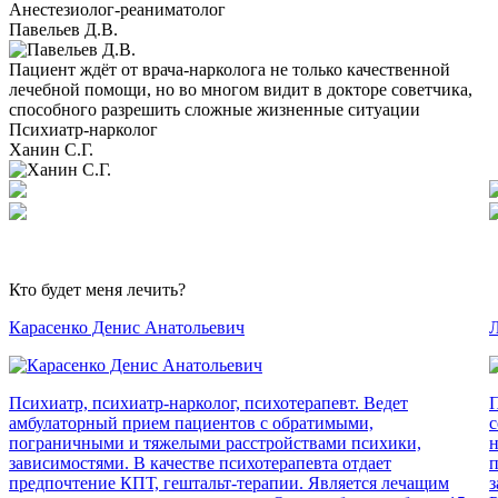
Анестезиолог-реаниматолог
Павельев Д.В.
Пациент ждёт от врача-нарколога не только качественной
лечебной помощи, но во многом видит в докторе советчика,
способного разрешить сложные жизненные ситуации
Психиатр-нарколог
Ханин С.Г.
Кто будет меня лечить?
Карасенко Денис Анатольевич
Л
Психиатр, психиатр-нарколог, психотерапевт. Ведет
П
амбулаторный прием пациентов с обратимыми,
с
пограничными и тяжелыми расстройствами психики,
н
зависимостями. В качестве психотерапевта отдает
п
предпочтение КПТ, гештальт-терапии. Является лечащим
з