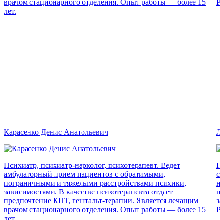
врачом стационарного отделения. Опыт работы — более 15
Р
лет.
Карасенко Денис Анатольевич
Л
Психиатр, психиатр-нарколог, психотерапевт. Ведет
П
амбулаторный прием пациентов с обратимыми,
с
пограничными и тяжелыми расстройствами психики,
н
зависимостями. В качестве психотерапевта отдает
п
предпочтение КПТ, гештальт-терапии. Является лечащим
з
врачом стационарного отделения. Опыт работы — более 15
Р
лет.