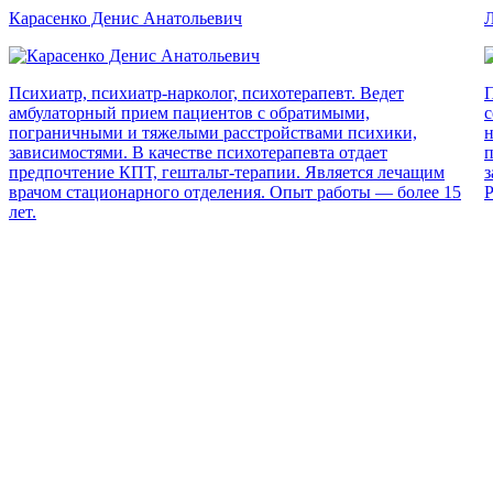
Карасенко Денис Анатольевич
Л
Психиатр, психиатр-нарколог, психотерапевт. Ведет
П
амбулаторный прием пациентов с обратимыми,
с
пограничными и тяжелыми расстройствами психики,
н
зависимостями. В качестве психотерапевта отдает
п
предпочтение КПТ, гештальт-терапии. Является лечащим
з
врачом стационарного отделения. Опыт работы — более 15
Р
лет.