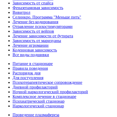
Зависимость от спайса
Феназепамовая зависимость
Вивитрол
Селинкро. Программа "Меньше пить"
Лечение без кодирования
Отравление психостимуляторами
Зависимость от вейпов
Лечение зависимости от бутирата
Зависимость от марихуаны
Лечение игромании
Кодеиновая зависимость
Все виды подшивки
Питание в стационаре
Правила поведения
Распорядок дня
Для поступления
Психотерапевтическое сопровождение
Дневной профилакторий
Ночной наркологический профилакторий
Комплексное лечение в стационаре
Психиатрический стационар
Наркологический стационар
Проведение плазмафереза