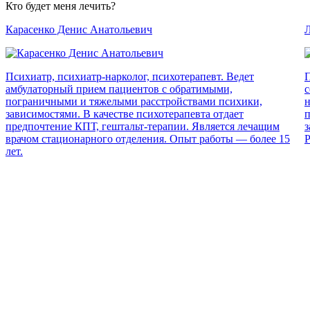
Кто будет меня лечить?
Карасенко Денис Анатольевич
Л
Психиатр, психиатр-нарколог, психотерапевт. Ведет
П
амбулаторный прием пациентов с обратимыми,
с
пограничными и тяжелыми расстройствами психики,
н
зависимостями. В качестве психотерапевта отдает
п
предпочтение КПТ, гештальт-терапии. Является лечащим
з
врачом стационарного отделения. Опыт работы — более 15
Р
лет.