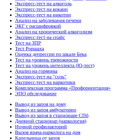
Экспресс-тест на алкоголь
Экспресс-тест на кокаин
Экспресс-тест на никотин
Анализ на заболевания печени
ЭКГ с расшифровкой
Анализ на хронический алкоголизм
Экспресс-тест на спайс
Тест на ЗПР
Тест Роршаха
Оценка депрессии по шкале Бека
Тест на уровень тревожности
Тест на уровень интеллекта (IQ-тест)
Анализ на гормоны
Экспресс-тест на "соль"
Экспресс-тест на наркотики
Комплексная программа «Профориентация»
ЭПО обследование
Вывод из запоя на дому
Вывод из запоя амбулаторно
Вывод из запоя в стационаре СПб
Дневной стационар (наркология)
Ночной профилакторий
Вызов врача-нарколога на дом
Капельница от запоя