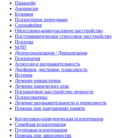
Паранойя
Анорексия
Булимия
Психогенное переедание
Социофобия
Обсессивно-компульсивное расстройство
Посттравматическое стрессовое расстройство
Психозы
МДП
Деперсонализация / Дереализация
Психопатия
Агрессия и раздражительность
Дисфория, дистимия, плаксивость
Истерия
Лечение неврастении
Лечение панических атак
Пограничное расстройство личности
Психосоматика
Лечение раздражительности и нервозности
Помощь при нарушениях памяти
Когнитивно-поведенческая психотерапия
Семейная психотерапия
Групповая психотерапия
Помощь при зависимостях