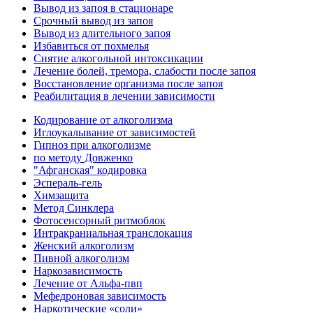
Вывод из запоя в стационаре
Срочный вывод из запоя
Вывод из длительного запоя
Избавиться от похмелья
Снятие алкогольной интоксикации
Лечение болей, тремора, слабости после запоя
Восстановление организма после запоя
Реабилитация в лечении зависимости
Кодирование от алкоголизма
Иглоукалывание от зависимостей
Гипноз при алкоголизме
по методу Довженко
"Афганская" кодировка
Эспераль-гель
Химзащита
Метод Синклера
Фотосенсорный ритмоблок
Интракраниальная транслокация
Женский алкоголизм
Пивной алкоголизм
Наркозависимость
Лечение от Альфа-пвп
Мефедроновая зависимость
Наркотические «соли»