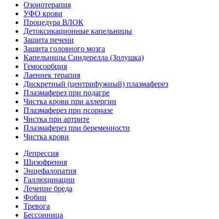
Озонотерапия
УФО крови
Процедура ВЛОК
Детоксикационные капельницы
Защита печени
Защита головного мозга
Капельницы Синдерелла (Золушка)
Гемосорбция
Лаеннек терапия
Дискретный (центрифужный) плазмаферез
Плазмаферез при подагре
Чистка крови при аллергии
Плазмаферез при псориазе
Чистка при артрите
Плазмаферез при беременности
Чистка крови
Депрессия
Шизофрения
Энцефалопатия
Галлюцинации
Лечение бреда
Фобии
Тревога
Бессонница