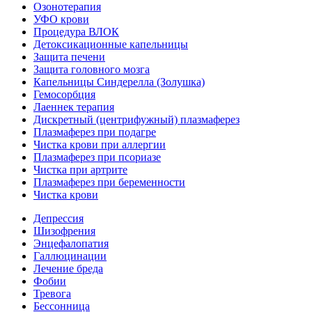
Озонотерапия
УФО крови
Процедура ВЛОК
Детоксикационные капельницы
Защита печени
Защита головного мозга
Капельницы Синдерелла (Золушка)
Гемосорбция
Лаеннек терапия
Дискретный (центрифужный) плазмаферез
Плазмаферез при подагре
Чистка крови при аллергии
Плазмаферез при псориазе
Чистка при артрите
Плазмаферез при беременности
Чистка крови
Депрессия
Шизофрения
Энцефалопатия
Галлюцинации
Лечение бреда
Фобии
Тревога
Бессонница