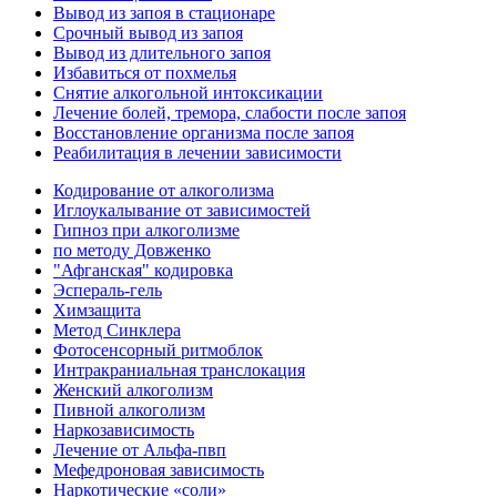
Вывод из запоя в стационаре
Срочный вывод из запоя
Вывод из длительного запоя
Избавиться от похмелья
Снятие алкогольной интоксикации
Лечение болей, тремора, слабости после запоя
Восстановление организма после запоя
Реабилитация в лечении зависимости
Кодирование от алкоголизма
Иглоукалывание от зависимостей
Гипноз при алкоголизме
по методу Довженко
"Афганская" кодировка
Эспераль-гель
Химзащита
Метод Синклера
Фотосенсорный ритмоблок
Интракраниальная транслокация
Женский алкоголизм
Пивной алкоголизм
Наркозависимость
Лечение от Альфа-пвп
Мефедроновая зависимость
Наркотические «соли»