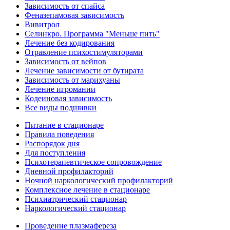
Зависимость от спайса
Феназепамовая зависимость
Вивитрол
Селинкро. Программа "Меньше пить"
Лечение без кодирования
Отравление психостимуляторами
Зависимость от вейпов
Лечение зависимости от бутирата
Зависимость от марихуаны
Лечение игромании
Кодеиновая зависимость
Все виды подшивки
Питание в стационаре
Правила поведения
Распорядок дня
Для поступления
Психотерапевтическое сопровождение
Дневной профилакторий
Ночной наркологический профилакторий
Комплексное лечение в стационаре
Психиатрический стационар
Наркологический стационар
Проведение плазмафереза