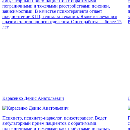
амбулаторный прием пациентов с обратимыми,
с
пограничными и тяжелыми расстройствами психики,
н
зависимостями. В качестве психотерапевта отдает
п
предпочтение КПТ, гештальт-терапии. Является лечащим
з
врачом стационарного отделения. Опыт работы — более 15
Р
лет.
Карасенко Денис Анатольевич
Л
Психиатр, психиатр-нарколог, психотерапевт. Ведет
П
амбулаторный прием пациентов с обратимыми,
с
пограничными и тяжелыми расстройствами психики,
н