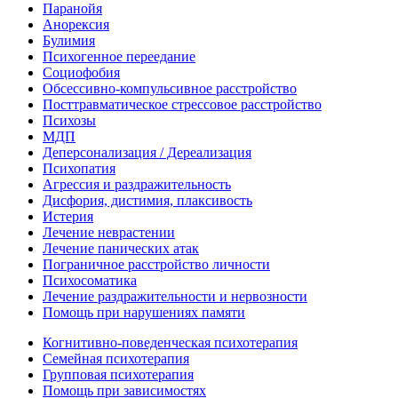
Паранойя
Анорексия
Булимия
Психогенное переедание
Социофобия
Обсессивно-компульсивное расстройство
Посттравматическое стрессовое расстройство
Психозы
МДП
Деперсонализация / Дереализация
Психопатия
Агрессия и раздражительность
Дисфория, дистимия, плаксивость
Истерия
Лечение неврастении
Лечение панических атак
Пограничное расстройство личности
Психосоматика
Лечение раздражительности и нервозности
Помощь при нарушениях памяти
Когнитивно-поведенческая психотерапия
Семейная психотерапия
Групповая психотерапия
Помощь при зависимостях