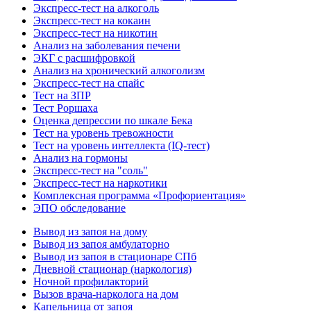
Экспресс-тест на алкоголь
Экспресс-тест на кокаин
Экспресс-тест на никотин
Анализ на заболевания печени
ЭКГ с расшифровкой
Анализ на хронический алкоголизм
Экспресс-тест на спайс
Тест на ЗПР
Тест Роршаха
Оценка депрессии по шкале Бека
Тест на уровень тревожности
Тест на уровень интеллекта (IQ-тест)
Анализ на гормоны
Экспресс-тест на "соль"
Экспресс-тест на наркотики
Комплексная программа «Профориентация»
ЭПО обследование
Вывод из запоя на дому
Вывод из запоя амбулаторно
Вывод из запоя в стационаре СПб
Дневной стационар (наркология)
Ночной профилакторий
Вызов врача-нарколога на дом
Капельница от запоя