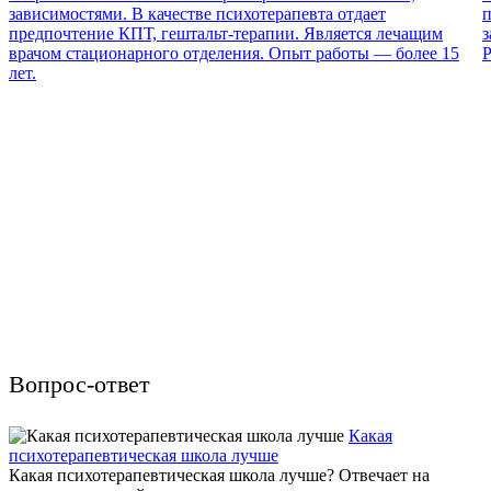
зависимостями. В качестве психотерапевта отдает
п
предпочтение КПТ, гештальт-терапии. Является лечащим
з
врачом стационарного отделения. Опыт работы — более 15
Р
лет.
Вопрос-ответ
Какая
психотерапевтическая школа лучше
Какая психотерапевтическая школа лучше? Отвечает на