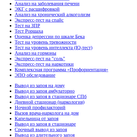
Анализ на заболевания печени
ЭКГ с расшифровкой
Анализ на хронический алкоголизм
Экспресс-тест на спайс
Тест на ЗПР
Тест Роршаха
Оценка депрессии по шкале Бека
Тест на уровень тревожности
Тест на уровень интеллекта (IQ-тест)
Анализ на гормоны
Экспресс-тест на "соль"
Экспресс-тест на наркотики
Комплексная программа «Профориентация»
ЭПО обследование
Вывод из запоя на дому
Вывод из запоя амбулаторно
Вывод из запоя в стационаре СПб
Дневной стационар (наркология)
Ночной профилакторий
Вызов врача-нарколога на дом
Капельница от запоя
Вывод из запоя в стационаре
Срочный вывод из запоя
Вывод из длительного запоя