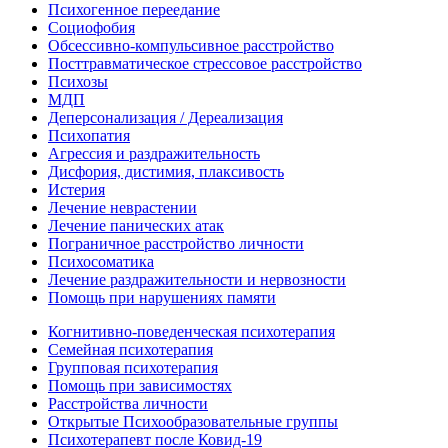
Психогенное переедание
Социофобия
Обсессивно-компульсивное расстройство
Посттравматическое стрессовое расстройство
Психозы
МДП
Деперсонализация / Дереализация
Психопатия
Агрессия и раздражительность
Дисфория, дистимия, плаксивость
Истерия
Лечение неврастении
Лечение панических атак
Пограничное расстройство личности
Психосоматика
Лечение раздражительности и нервозности
Помощь при нарушениях памяти
Когнитивно-поведенческая психотерапия
Семейная психотерапия
Групповая психотерапия
Помощь при зависимостях
Расстройства личности
Открытые Психообразовательные группы
Психотерапевт после Ковид-19