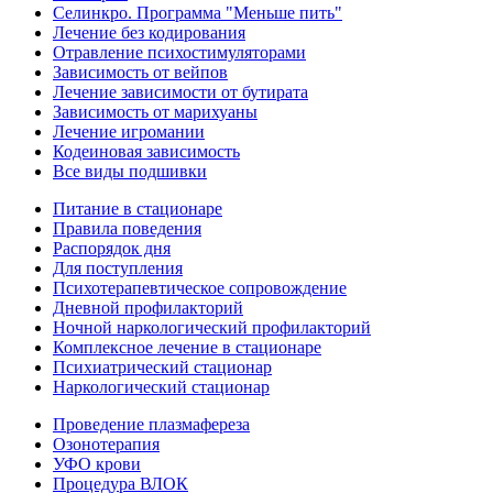
Селинкро. Программа "Меньше пить"
Лечение без кодирования
Отравление психостимуляторами
Зависимость от вейпов
Лечение зависимости от бутирата
Зависимость от марихуаны
Лечение игромании
Кодеиновая зависимость
Все виды подшивки
Питание в стационаре
Правила поведения
Распорядок дня
Для поступления
Психотерапевтическое сопровождение
Дневной профилакторий
Ночной наркологический профилакторий
Комплексное лечение в стационаре
Психиатрический стационар
Наркологический стационар
Проведение плазмафереза
Озонотерапия
УФО крови
Процедура ВЛОК