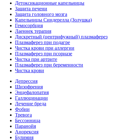
Детоксикационные капельницы
Защита печени
Защита головного мозга
Капельницы Синдерелла (Золушка)
Гемосорбция
Лаеннек терапия
Дискретный (центрифужный) плазмаферез
Плазмаферез при подагре
Чистка крови при аллергии
Плазмаферез при псориазе
Чистка при артрите
Плазмаферез при беременности
Чистка крови
Депрессия
Шизофрения
Энцефалопатия
Галлюцинации
Лечение бреда
Фобии
Тревога
Бессонница
Паранойя
Анорексия
Булимия