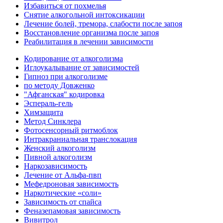
Избавиться от похмелья
Снятие алкогольной интоксикации
Лечение болей, тремора, слабости после запоя
Восстановление организма после запоя
Реабилитация в лечении зависимости
Кодирование от алкоголизма
Иглоукалывание от зависимостей
Гипноз при алкоголизме
по методу Довженко
"Афганская" кодировка
Эспераль-гель
Химзащита
Метод Синклера
Фотосенсорный ритмоблок
Интракраниальная транслокация
Женский алкоголизм
Пивной алкоголизм
Наркозависимость
Лечение от Альфа-пвп
Мефедроновая зависимость
Наркотические «соли»
Зависимость от спайса
Феназепамовая зависимость
Вивитрол