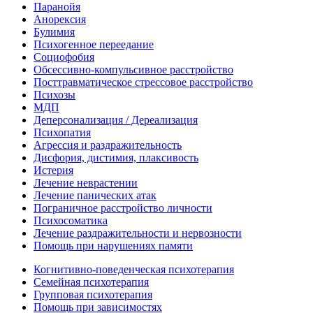
Паранойя
Анорексия
Булимия
Психогенное переедание
Социофобия
Обсессивно-компульсивное расстройство
Посттравматическое стрессовое расстройство
Психозы
МДП
Деперсонализация / Дереализация
Психопатия
Агрессия и раздражительность
Дисфория, дистимия, плаксивость
Истерия
Лечение неврастении
Лечение панических атак
Пограничное расстройство личности
Психосоматика
Лечение раздражительности и нервозности
Помощь при нарушениях памяти
Когнитивно-поведенческая психотерапия
Семейная психотерапия
Групповая психотерапия
Помощь при зависимостях