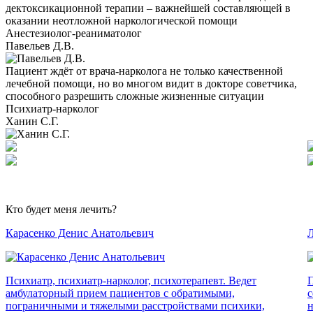
дектоксикационной терапии – важнейшей составляющей в
оказании неотложной наркологической помощи
Анестезиолог-реаниматолог
Павельев Д.В.
Пациент ждёт от врача-нарколога не только качественной
лечебной помощи, но во многом видит в докторе советчика,
способного разрешить сложные жизненные ситуации
Психиатр-нарколог
Ханин С.Г.
Кто будет меня лечить?
Карасенко Денис Анатольевич
Л
Психиатр, психиатр-нарколог, психотерапевт. Ведет
П
амбулаторный прием пациентов с обратимыми,
с
пограничными и тяжелыми расстройствами психики,
н