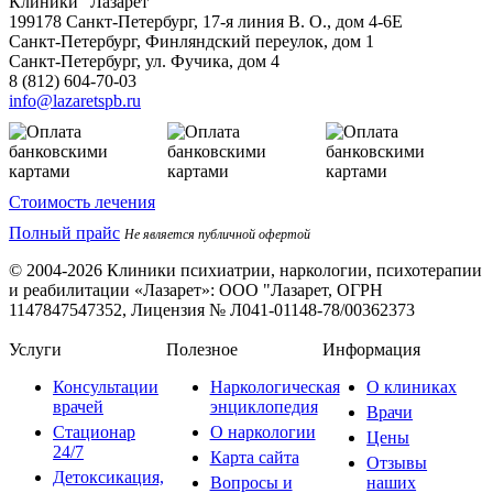
Клиники "Лазарет"
199178
Санкт-Петербург
,
17-я линия В. О., дом 4-6Е
Санкт-Петербург, Финляндский переулок, дом 1
Санкт-Петербург, ул. Фучика, дом 4
8 (812) 604-70-03
info@lazaretspb.ru
Стоимость лечения
Полный прайс
Не является публичной офертой
© 2004-2026 Клиники психиатрии, наркологии, психотерапии
и реабилитации «Лазарет»:
ООО "Лазарет, ОГРН
1147847547352, Лицензия № Л041-01148-78/00362373
Услуги
Полезное
Информация
Консультации
Наркологическая
О клиниках
врачей
энциклопедия
Врачи
Стационар
О наркологии
Цены
24/7
Карта сайта
Отзывы
Детоксикация,
Вопросы и
наших