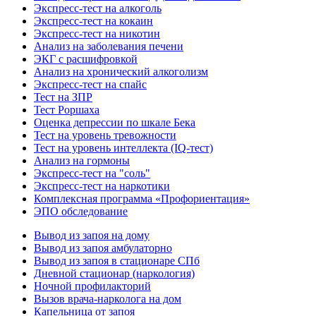
Экспресс-тест на алкоголь
Экспресс-тест на кокаин
Экспресс-тест на никотин
Анализ на заболевания печени
ЭКГ с расшифровкой
Анализ на хронический алкоголизм
Экспресс-тест на спайс
Тест на ЗПР
Тест Роршаха
Оценка депрессии по шкале Бека
Тест на уровень тревожности
Тест на уровень интеллекта (IQ-тест)
Анализ на гормоны
Экспресс-тест на "соль"
Экспресс-тест на наркотики
Комплексная программа «Профориентация»
ЭПО обследование
Вывод из запоя на дому
Вывод из запоя амбулаторно
Вывод из запоя в стационаре СПб
Дневной стационар (наркология)
Ночной профилакторий
Вызов врача-нарколога на дом
Капельница от запоя