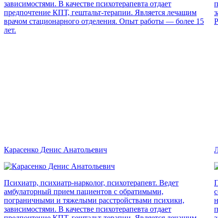
зависимостями. В качестве психотерапевта отдает
п
предпочтение КПТ, гештальт-терапии. Является лечащим
з
врачом стационарного отделения. Опыт работы — более 15
Р
лет.
Карасенко Денис Анатольевич
Л
Психиатр, психиатр-нарколог, психотерапевт. Ведет
П
амбулаторный прием пациентов с обратимыми,
с
пограничными и тяжелыми расстройствами психики,
н
зависимостями. В качестве психотерапевта отдает
п
предпочтение КПТ, гештальт-терапии. Является лечащим
з