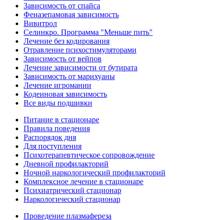
Зависимость от спайса
Феназепамовая зависимость
Вивитрол
Селинкро. Программа "Меньше пить"
Лечение без кодирования
Отравление психостимуляторами
Зависимость от вейпов
Лечение зависимости от бутирата
Зависимость от марихуаны
Лечение игромании
Кодеиновая зависимость
Все виды подшивки
Питание в стационаре
Правила поведения
Распорядок дня
Для поступления
Психотерапевтическое сопровождение
Дневной профилакторий
Ночной наркологический профилакторий
Комплексное лечение в стационаре
Психиатрический стационар
Наркологический стационар
Проведение плазмафереза