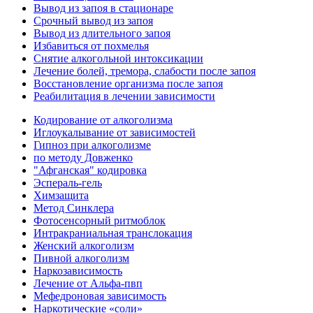
Вывод из запоя в стационаре
Срочный вывод из запоя
Вывод из длительного запоя
Избавиться от похмелья
Снятие алкогольной интоксикации
Лечение болей, тремора, слабости после запоя
Восстановление организма после запоя
Реабилитация в лечении зависимости
Кодирование от алкоголизма
Иглоукалывание от зависимостей
Гипноз при алкоголизме
по методу Довженко
"Афганская" кодировка
Эспераль-гель
Химзащита
Метод Синклера
Фотосенсорный ритмоблок
Интракраниальная транслокация
Женский алкоголизм
Пивной алкоголизм
Наркозависимость
Лечение от Альфа-пвп
Мефедроновая зависимость
Наркотические «соли»