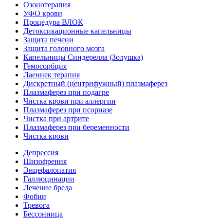
Озонотерапия
УФО крови
Процедура ВЛОК
Детоксикационные капельницы
Защита печени
Защита головного мозга
Капельницы Синдерелла (Золушка)
Гемосорбция
Лаеннек терапия
Дискретный (центрифужный) плазмаферез
Плазмаферез при подагре
Чистка крови при аллергии
Плазмаферез при псориазе
Чистка при артрите
Плазмаферез при беременности
Чистка крови
Депрессия
Шизофрения
Энцефалопатия
Галлюцинации
Лечение бреда
Фобии
Тревога
Бессонница