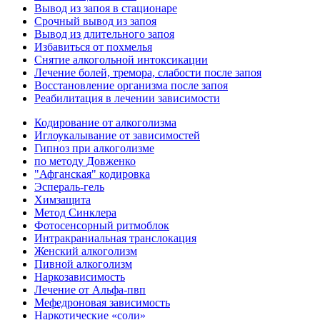
Вывод из запоя в стационаре
Срочный вывод из запоя
Вывод из длительного запоя
Избавиться от похмелья
Снятие алкогольной интоксикации
Лечение болей, тремора, слабости после запоя
Восстановление организма после запоя
Реабилитация в лечении зависимости
Кодирование от алкоголизма
Иглоукалывание от зависимостей
Гипноз при алкоголизме
по методу Довженко
"Афганская" кодировка
Эспераль-гель
Химзащита
Метод Синклера
Фотосенсорный ритмоблок
Интракраниальная транслокация
Женский алкоголизм
Пивной алкоголизм
Наркозависимость
Лечение от Альфа-пвп
Мефедроновая зависимость
Наркотические «соли»