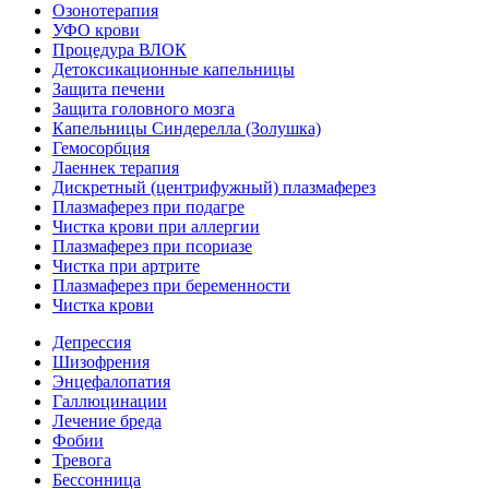
Озонотерапия
УФО крови
Процедура ВЛОК
Детоксикационные капельницы
Защита печени
Защита головного мозга
Капельницы Синдерелла (Золушка)
Гемосорбция
Лаеннек терапия
Дискретный (центрифужный) плазмаферез
Плазмаферез при подагре
Чистка крови при аллергии
Плазмаферез при псориазе
Чистка при артрите
Плазмаферез при беременности
Чистка крови
Депрессия
Шизофрения
Энцефалопатия
Галлюцинации
Лечение бреда
Фобии
Тревога
Бессонница