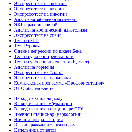
Экспресс-тест на алкоголь
Экспресс-тест на кокаин
Экспресс-тест на никотин
Анализ на заболевания печени
ЭКГ с расшифровкой
Анализ на хронический алкоголизм
Экспресс-тест на спайс
Тест на ЗПР
Тест Роршаха
Оценка депрессии по шкале Бека
Тест на уровень тревожности
Тест на уровень интеллекта (IQ-тест)
Анализ на гормоны
Экспресс-тест на "соль"
Экспресс-тест на наркотики
Комплексная программа «Профориентация»
ЭПО обследование
Вывод из запоя на дому
Вывод из запоя амбулаторно
Вывод из запоя в стационаре СПб
Дневной стационар (наркология)
Ночной профилакторий
Вызов врача-нарколога на дом
Капельница от запоя