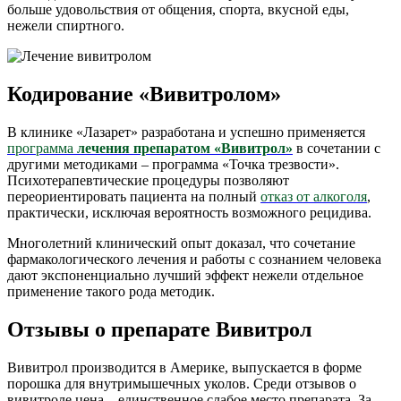
больше удовольствия от общения, спорта, вкусной еды,
нежели спиртного.
Кодирование «Вивитролом»
В клинике «Лазарет» разработана и успешно применяется
программа
лечения препаратом «Вивитрол»
в сочетании с
другими методиками – программа «Точка трезвости».
Психотерапевтические процедуры позволяют
переориентировать пациента на полный
отказ от алкоголя
,
практически, исключая вероятность возможного рецидива.
Многолетний клинический опыт доказал, что сочетание
фармакологического лечения и работы с сознанием человека
дают экспоненциально лучший эффект нежели отдельное
применение такого рода методик.
Отзывы о препарате Вивитрол
Вивитрол производится в Америке, выпускается в форме
порошка для внутримышечных уколов. Среди отзывов о
вивитроле цена – единственное слабое место препарата. За