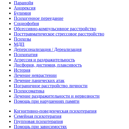
Паранойя
Анорексия
Булимия
Психогенное переедание
Социофобия
Обсессивно-компульсивное расстройство
Посттравматическое стрессовое расстройство
Психозы
МДП
Деперсонализация / Дереализация
Психопатия
Агрессия и раздражительность
Дисфория, дистимия, плаксивость
Истерия
Лечение неврастении
Лечение панических атак
Пограничное расстройство личности
Психосоматика
Лечение раздражительности и нервозности
Помощь при нарушениях памяти
Когнитивно-поведенческая психотерапия
Семейная психотерапия
Групповая психотерапия
Помощь при зависимостях