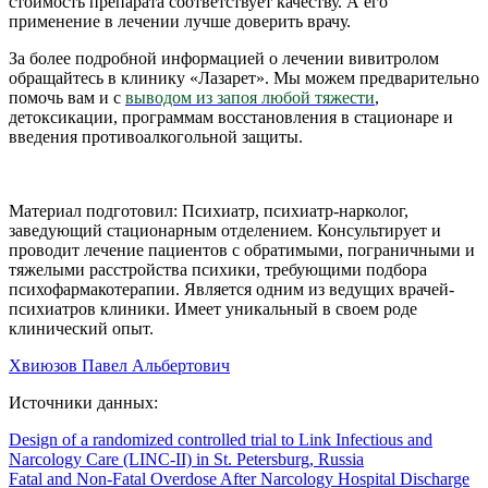
стоимость препарата соответствует качеству. А его
применение в лечении лучше доверить врачу.
За более подробной информацией о лечении вивитролом
обращайтесь в клинику «Лазарет». Мы можем предварительно
помочь вам и с
выводом из запоя любой тяжести
,
детоксикации, программам восстановления в стационаре и
введения противоалкогольной защиты.
Материал подготовил: Психиатр, психиатр-нарколог,
заведующий стационарным отделением. Консультирует и
проводит лечение пациентов с обратимыми, пограничными и
тяжелыми расстройства психики, требующими подбора
психофармакотерапии. Является одним из ведущих врачей-
психиатров клиники. Имеет уникальный в своем роде
клинический опыт.
Хвиюзов Павел Альбертович
Источники данных:
Design of a randomized controlled trial to Link Infectious and
Narcology Care (LINC-II) in St. Petersburg, Russia
Fatal and Non-Fatal Overdose After Narcology Hospital Discharge