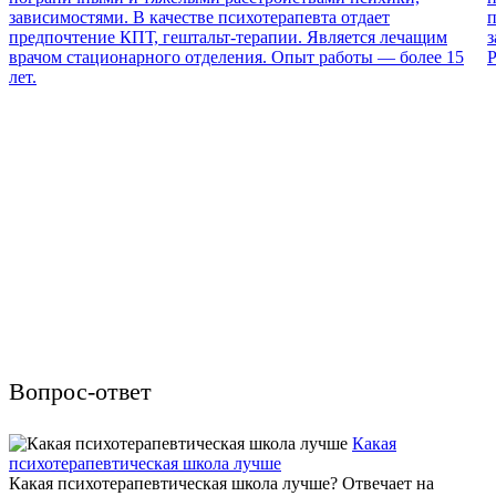
зависимостями. В качестве психотерапевта отдает
п
предпочтение КПТ, гештальт-терапии. Является лечащим
з
врачом стационарного отделения. Опыт работы — более 15
Р
лет.
Вопрос-ответ
Какая
психотерапевтическая школа лучше
Какая психотерапевтическая школа лучше? Отвечает на