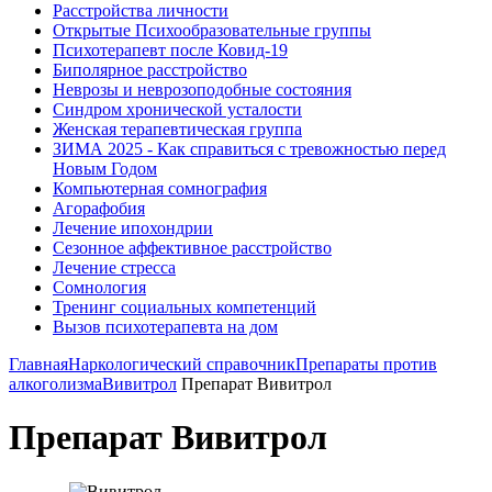
Расстройства личности
Открытые Психообразовательные группы
Психотерапевт после Ковид-19
Биполярное расстройство
Неврозы и неврозоподобные состояния
Синдром хронической усталости
Женская терапевтическая группа
ЗИМА 2025 - Как справиться с тревожностью перед
Новым Годом
Компьютерная сомнография
Агорафобия
Лечение ипохондрии
Сезонное аффективное расстройство
Лечение стресса
Сомнология
Тренинг социальных компетенций
Вызов психотерапевта на дом
Главная
Наркологический справочник
Препараты против
алкоголизма
Вивитрол
Препарат Вивитрол
Препарат Вивитрол