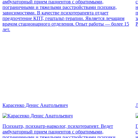
амбулаторный прием пациентов с обратимыми,
с
пограничными и тяжелыми расстройствами психики,
н
зависимостями. В качестве психотерапевта отдает
п
предпочтение КПТ, гештальт-терапии. Является лечащим
з
врачом стационарного отделения. Опыт работы — более 15
Р
лет.
Карасенко Денис Анатольевич
Л
Психиатр, психиатр-нарколог, психотерапевт. Ведет
П
амбулаторный прием пациентов с обратимыми,
с
пограничными и тяжелыми расстройствами психики,
н