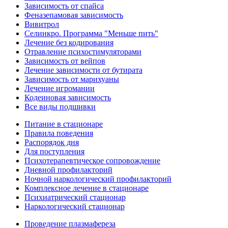
Зависимость от спайса
Феназепамовая зависимость
Вивитрол
Селинкро. Программа "Меньше пить"
Лечение без кодирования
Отравление психостимуляторами
Зависимость от вейпов
Лечение зависимости от бутирата
Зависимость от марихуаны
Лечение игромании
Кодеиновая зависимость
Все виды подшивки
Питание в стационаре
Правила поведения
Распорядок дня
Для поступления
Психотерапевтическое сопровождение
Дневной профилакторий
Ночной наркологический профилакторий
Комплексное лечение в стационаре
Психиатрический стационар
Наркологический стационар
Проведение плазмафереза