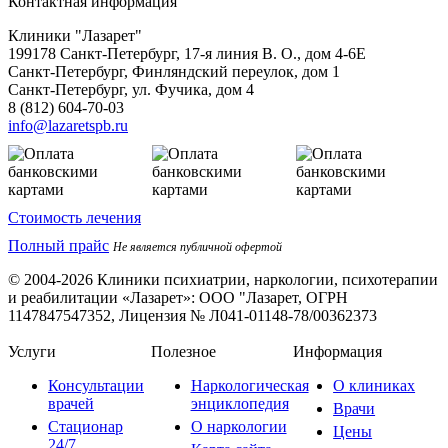
Контактная информация
Клиники "Лазарет"
199178
Санкт-Петербург
,
17-я линия В. О., дом 4-6Е
Санкт-Петербург, Финляндский переулок, дом 1
Санкт-Петербург, ул. Фучика, дом 4
8 (812) 604-70-03
info@lazaretspb.ru
Стоимость лечения
Полный прайс
Не является публичной офертой
© 2004-2026 Клиники психиатрии, наркологии, психотерапии
и реабилитации «Лазарет»:
ООО "Лазарет, ОГРН
1147847547352, Лицензия № Л041-01148-78/00362373
Услуги
Полезное
Информация
Консультации
Наркологическая
О клиниках
врачей
энциклопедия
Врачи
Стационар
О наркологии
Цены
24/7