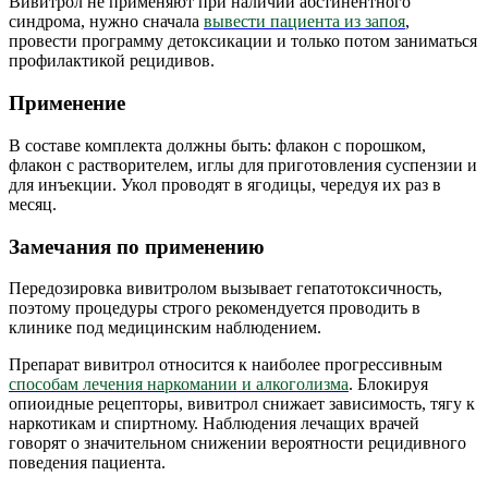
Вивитрол не применяют при наличии абстинентного
синдрома, нужно сначала
вывести пациента из запоя
,
провести программу детоксикации и только потом заниматься
профилактикой рецидивов.
Применение
В составе комплекта должны быть: флакон с порошком,
флакон с растворителем, иглы для приготовления суспензии и
для инъекции. Укол проводят в ягодицы, чередуя их раз в
месяц.
Замечания по применению
Передозировка вивитролом вызывает гепатотоксичность,
поэтому процедуры строго рекомендуется проводить в
клинике под медицинским наблюдением.
Препарат вивитрол относится к наиболее прогрессивным
способам лечения наркомании и алкоголизма
. Блокируя
опиоидные рецепторы, вивитрол снижает зависимость, тягу к
наркотикам и спиртному. Наблюдения лечащих врачей
говорят о значительном снижении вероятности рецидивного
поведения пациента.