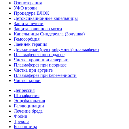
Озонотерапия
УФО крови
Процедура ВЛОК
Детоксикационные капельницы
Защита печени
Защита головного мозга
Капельницы Синдерелла (Золушка)
Гемосорбция
Лаеннек терапия
Дискретный (центрифужный) плазмаферез
Плазмаферез при подагре
Чистка крови при аллергии
Плазмаферез при псориазе
Чистка при артрите
Плазмаферез при беременности
Чистка крови
Депрессия
Шизофрения
Энцефалопатия
Галлюцинации
Лечение бреда
Фобии
Тревога
Бессонница