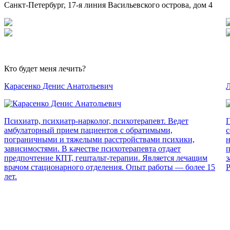
Санкт-Петербург, 17-я линия Васильевского острова, дом 4
Кто будет меня лечить?
Карасенко Денис Анатольевич
Л
Психиатр, психиатр-нарколог, психотерапевт. Ведет
П
амбулаторный прием пациентов с обратимыми,
с
пограничными и тяжелыми расстройствами психики,
н
зависимостями. В качестве психотерапевта отдает
п
предпочтение КПТ, гештальт-терапии. Является лечащим
з
врачом стационарного отделения. Опыт работы — более 15
Р
лет.