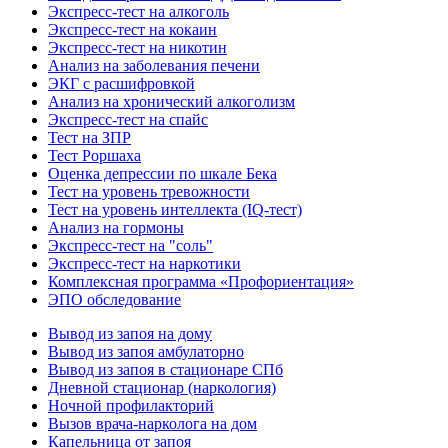
Экспресс-тест на алкоголь
Экспресс-тест на кокаин
Экспресс-тест на никотин
Анализ на заболевания печени
ЭКГ с расшифровкой
Анализ на хронический алкоголизм
Экспресс-тест на спайс
Тест на ЗПР
Тест Роршаха
Оценка депрессии по шкале Бека
Тест на уровень тревожности
Тест на уровень интеллекта (IQ-тест)
Анализ на гормоны
Экспресс-тест на "соль"
Экспресс-тест на наркотики
Комплексная программа «Профориентация»
ЭПО обследование
Вывод из запоя на дому
Вывод из запоя амбулаторно
Вывод из запоя в стационаре СПб
Дневной стационар (наркология)
Ночной профилакторий
Вызов врача-нарколога на дом
Капельница от запоя