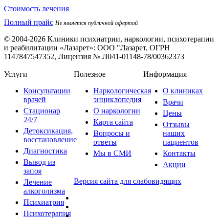
Стоимость лечения
Полный прайс
Не является публичной офертой
© 2004-2026 Клиники психиатрии, наркологии, психотерапии
и реабилитации «Лазарет»:
ООО "Лазарет, ОГРН
1147847547352, Лицензия № Л041-01148-78/00362373
Услуги
Полезное
Информация
Консультации
Наркологическая
О клиниках
врачей
энциклопедия
Врачи
Стационар
О наркологии
Цены
24/7
Карта сайта
Отзывы
Детоксикация,
Вопросы и
наших
восстановление
ответы
пациентов
Диагностика
Мы в СМИ
Контакты
Вывод из
Акции
запоя
Версия сайта для слабовидящих
Лечение
алкоголизма
Психиатрия
Психотерапия