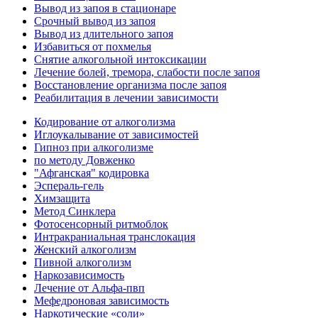
Вывод из запоя в стационаре
Срочный вывод из запоя
Вывод из длительного запоя
Избавиться от похмелья
Снятие алкогольной интоксикации
Лечение болей, тремора, слабости после запоя
Восстановление организма после запоя
Реабилитация в лечении зависимости
Кодирование от алкоголизма
Иглоукалывание от зависимостей
Гипноз при алкоголизме
по методу Довженко
"Афганская" кодировка
Эспераль-гель
Химзащита
Метод Синклера
Фотосенсорный ритмоблок
Интракраниальная транслокация
Женский алкоголизм
Пивной алкоголизм
Наркозависимость
Лечение от Альфа-пвп
Мефедроновая зависимость
Наркотические «соли»