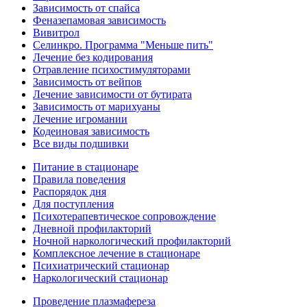
Зависимость от спайса
Феназепамовая зависимость
Вивитрол
Селинкро. Программа "Меньше пить"
Лечение без кодирования
Отравление психостимуляторами
Зависимость от вейпов
Лечение зависимости от бутирата
Зависимость от марихуаны
Лечение игромании
Кодеиновая зависимость
Все виды подшивки
Питание в стационаре
Правила поведения
Распорядок дня
Для поступления
Психотерапевтическое сопровождение
Дневной профилакторий
Ночной наркологический профилакторий
Комплексное лечение в стационаре
Психиатрический стационар
Наркологический стационар
Проведение плазмафереза