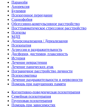
Паранойя
Анорексия
Булимия
Психогенное переедание
Социофобия
Обсессивно-компульсивное расстройство
Посттравматическое стрессовое расстройство
Психозы
МДП
Деперсонализация / Дереализация
Психопатия
Агрессия и раздражительность
Дисфория, дистимия, плаксивость
Истерия
Лечение неврастении
Лечение панических атак
Пограничное расстройство личности
Психосоматика
Лечение раздражительности и нервозности
Помощь при нарушениях памяти
Когнитивно-поведенческая психотерапия
Семейная психотерапия
Групповая психотерапия
Помощь при зависимостях