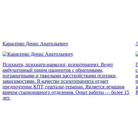
Карасенко Денис Анатольевич
Л
Психиатр, психиатр-нарколог, психотерапевт. Ведет
П
амбулаторный прием пациентов с обратимыми,
с
пограничными и тяжелыми расстройствами психики,
н
зависимостями. В качестве психотерапевта отдает
п
предпочтение КПТ, гештальт-терапии. Является лечащим
з
врачом стационарного отделения. Опыт работы — более 15
Р
лет.