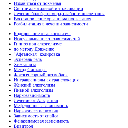
Избавиться от похмелья
Снятие алкогольной интоксикации
Лечение болей, тремора, слабости после запоя
Восстановление организма после запоя
Реабилитация в лечении зависимости
Кодирование от алкоголизма
Иглоукалывание от зависимостей
Гипноз при алкоголизме
по методу Довженко
"Афганская" кодировка
Эспераль-гель
Химзащита
Метод Синклера
Фотосенсорный ритмоблок
Интракраниальная транслокация
Женский алкоголизм
Пивной алкоголизм
Наркозависимость
Лечение от Альфа-пвп
Мефедроновая зависимость
Наркотические «соли»
Зависимость от спайса
Феназепамовая зависимость
Вивитрол