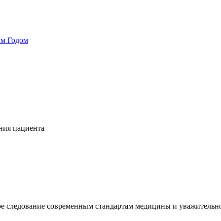
ым Годом
ния пациента
ое следование современным стандартам медицины и уважительн