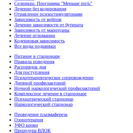
Селинкро. Программа "Меньше пить"
Лечение без кодирования
Отравление психостимуляторами
Зависимость от вейпов
Лечение зависимости от бутирата
Зависимость от марихуаны
Лечение игромании
Кодеиновая зависимость
Все виды подшивки
Питание в стационаре
Правила поведения
Распорядок дня
Для поступления
Психотерапевтическое сопровождение
Дневной профилакторий
Ночной наркологический профилакторий
Комплексное лечение в стационаре
Психиатрический стационар
Наркологический стационар
Проведение плазмафереза
Озонотерапия
УФО крови
Процедура ВЛОК