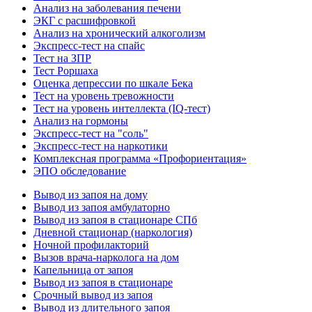
Анализ на заболевания печени
ЭКГ с расшифровкой
Анализ на хронический алкоголизм
Экспресс-тест на спайс
Тест на ЗПР
Тест Роршаха
Оценка депрессии по шкале Бека
Тест на уровень тревожности
Тест на уровень интеллекта (IQ-тест)
Анализ на гормоны
Экспресс-тест на "соль"
Экспресс-тест на наркотики
Комплексная программа «Профориентация»
ЭПО обследование
Вывод из запоя на дому
Вывод из запоя амбулаторно
Вывод из запоя в стационаре СПб
Дневной стационар (наркология)
Ночной профилакторий
Вызов врача-нарколога на дом
Капельница от запоя
Вывод из запоя в стационаре
Срочный вывод из запоя
Вывод из длительного запоя