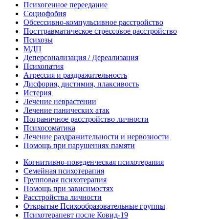
Психогенное переедание
Социофобия
Обсессивно-компульсивное расстройство
Посттравматическое стрессовое расстройство
Психозы
МДП
Деперсонализация / Дереализация
Психопатия
Агрессия и раздражительность
Дисфория, дистимия, плаксивость
Истерия
Лечение неврастении
Лечение панических атак
Пограничное расстройство личности
Психосоматика
Лечение раздражительности и нервозности
Помощь при нарушениях памяти
Когнитивно-поведенческая психотерапия
Семейная психотерапия
Групповая психотерапия
Помощь при зависимостях
Расстройства личности
Открытые Психообразовательные группы
Психотерапевт после Ковид-19