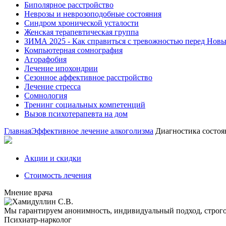
Биполярное расстройство
Неврозы и неврозоподобные состояния
Синдром хронической усталости
Женская терапевтическая группа
ЗИМА 2025 - Как справиться с тревожностью перед Нов
Компьютерная сомнография
Агорафобия
Лечение ипохондрии
Сезонное аффективное расстройство
Лечение стресса
Сомнология
Тренинг социальных компетенций
Вызов психотерапевта на дом
Главная
Эффективное лечение алкоголизма
Диагностика состоя
Акции и скидки
Стоимость лечения
Мнение врача
Мы гарантируем анонимность, индивидуальный подход, строг
Психиатр-нарколог