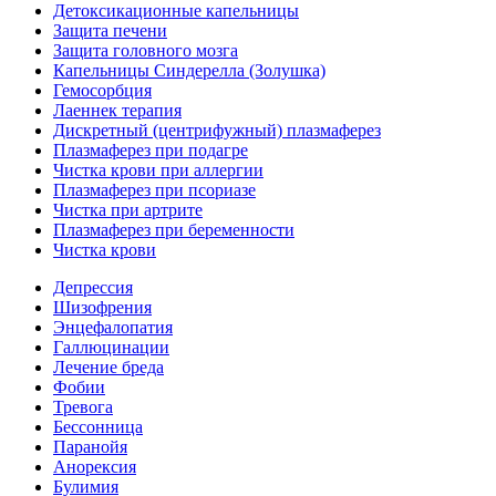
Детоксикационные капельницы
Защита печени
Защита головного мозга
Капельницы Синдерелла (Золушка)
Гемосорбция
Лаеннек терапия
Дискретный (центрифужный) плазмаферез
Плазмаферез при подагре
Чистка крови при аллергии
Плазмаферез при псориазе
Чистка при артрите
Плазмаферез при беременности
Чистка крови
Депрессия
Шизофрения
Энцефалопатия
Галлюцинации
Лечение бреда
Фобии
Тревога
Бессонница
Паранойя
Анорексия
Булимия