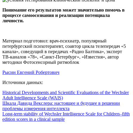
Понимание его результатов может значительно помочь в
процессе самоосознания и реализации потенциала
личности.
Материал подготовил: врач-психиатр, популярный
петербургский психотерапевт, соавтор цикла телепередач «5
канала», соведущий в передачах «Радио Балтика», эксперт
ТВ-каналов «78», «Санкт-Петербург», «Известия», автор
методики Фотосенсорный ритмоблок
Рысин Евгений Робертович
Источники данных:
Historical Developments and Scientific Evaluations of the Wechsler
Adult Intelligence Scale (WAIS)
Шкала Давида Векслера: настоящее и будущее в решении
проблемы измерения интеллекта
Long-term stability of Wechsler Intelligence Scale for Children–fifth
edition scores in a clinical sample