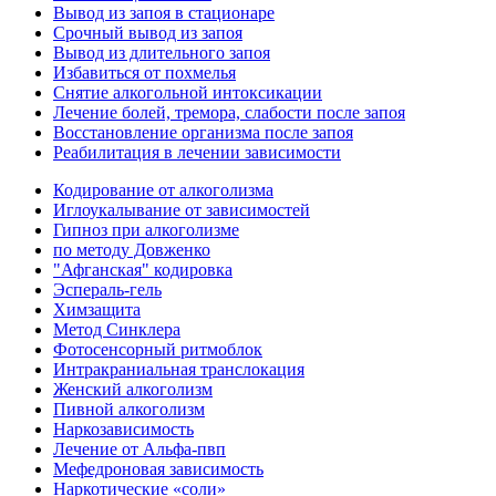
Вывод из запоя в стационаре
Срочный вывод из запоя
Вывод из длительного запоя
Избавиться от похмелья
Снятие алкогольной интоксикации
Лечение болей, тремора, слабости после запоя
Восстановление организма после запоя
Реабилитация в лечении зависимости
Кодирование от алкоголизма
Иглоукалывание от зависимостей
Гипноз при алкоголизме
по методу Довженко
"Афганская" кодировка
Эспераль-гель
Химзащита
Метод Синклера
Фотосенсорный ритмоблок
Интракраниальная транслокация
Женский алкоголизм
Пивной алкоголизм
Наркозависимость
Лечение от Альфа-пвп
Мефедроновая зависимость
Наркотические «соли»