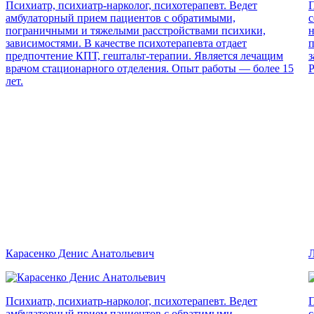
Психиатр, психиатр-нарколог, психотерапевт. Ведет
П
амбулаторный прием пациентов с обратимыми,
с
пограничными и тяжелыми расстройствами психики,
н
зависимостями. В качестве психотерапевта отдает
п
предпочтение КПТ, гештальт-терапии. Является лечащим
з
врачом стационарного отделения. Опыт работы — более 15
Р
лет.
Карасенко Денис Анатольевич
Л
Психиатр, психиатр-нарколог, психотерапевт. Ведет
П
амбулаторный прием пациентов с обратимыми,
с