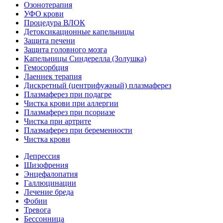
Озонотерапия
УФО крови
Процедура ВЛОК
Детоксикационные капельницы
Защита печени
Защита головного мозга
Капельницы Синдерелла (Золушка)
Гемосорбция
Лаеннек терапия
Дискретный (центрифужный) плазмаферез
Плазмаферез при подагре
Чистка крови при аллергии
Плазмаферез при псориазе
Чистка при артрите
Плазмаферез при беременности
Чистка крови
Депрессия
Шизофрения
Энцефалопатия
Галлюцинации
Лечение бреда
Фобии
Тревога
Бессонница