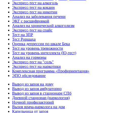
Экспресс-тест на алкоголь
Экспресс-тест на кокаин
Экспресс-тест на никотин
Анализ на заболевания печени
ЭКГ с расшифровкой
Анализ на хронический алкоголизм
Экспресс-тест на спайс
Тест на ЗПР
Тест Роршаха
Оценка депрессии по шкале Бека
Тест на уровень тревожности
Тест на уровень интеллекта (IQ-тест)
Анализ на гормоны
Экспресс-тест на "соль"
Экспресс-тест на наркотики
Комплексная программа «Профориентация»
ЭПО обследование
Вывод из запоя на дому
Вывод из запоя амбулаторно
Вывод из запоя в стационаре СПб
Дневной стационар (наркология)
Ночной профилакторий
Вызов врача-нарколога на дом
Капельница от запоя