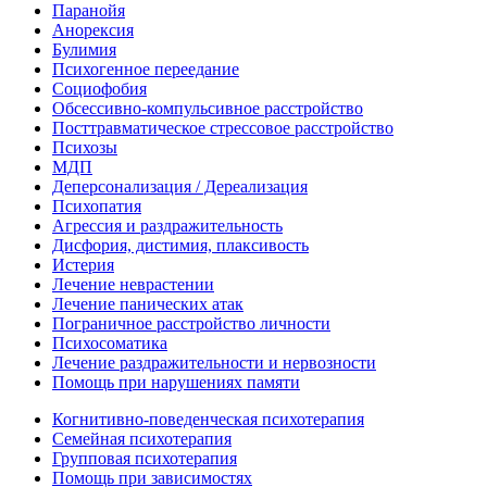
Паранойя
Анорексия
Булимия
Психогенное переедание
Социофобия
Обсессивно-компульсивное расстройство
Посттравматическое стрессовое расстройство
Психозы
МДП
Деперсонализация / Дереализация
Психопатия
Агрессия и раздражительность
Дисфория, дистимия, плаксивость
Истерия
Лечение неврастении
Лечение панических атак
Пограничное расстройство личности
Психосоматика
Лечение раздражительности и нервозности
Помощь при нарушениях памяти
Когнитивно-поведенческая психотерапия
Семейная психотерапия
Групповая психотерапия
Помощь при зависимостях