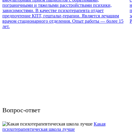
пограничными и тяжелыми расстройствами психики,
н
зависимостями. В качестве психотерапевта отдает
п
предпочтение КПТ, гештальт-терапии. Является лечащим
з
врачом стационарного отделения. Опыт работы — более 15
Р
лет.
Вопрос-ответ
Какая
психотерапевтическая школа лучше