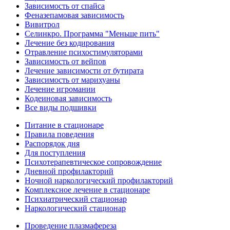
Зависимость от спайса
Феназепамовая зависимость
Вивитрол
Селинкро. Программа "Меньше пить"
Лечение без кодирования
Отравление психостимуляторами
Зависимость от вейпов
Лечение зависимости от бутирата
Зависимость от марихуаны
Лечение игромании
Кодеиновая зависимость
Все виды подшивки
Питание в стационаре
Правила поведения
Распорядок дня
Для поступления
Психотерапевтическое сопровождение
Дневной профилакторий
Ночной наркологический профилакторий
Комплексное лечение в стационаре
Психиатрический стационар
Наркологический стационар
Проведение плазмафереза