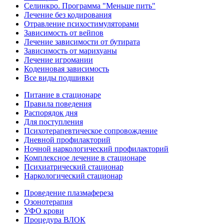
Селинкро. Программа "Меньше пить"
Лечение без кодирования
Отравление психостимуляторами
Зависимость от вейпов
Лечение зависимости от бутирата
Зависимость от марихуаны
Лечение игромании
Кодеиновая зависимость
Все виды подшивки
Питание в стационаре
Правила поведения
Распорядок дня
Для поступления
Психотерапевтическое сопровождение
Дневной профилакторий
Ночной наркологический профилакторий
Комплексное лечение в стационаре
Психиатрический стационар
Наркологический стационар
Проведение плазмафереза
Озонотерапия
УФО крови
Процедура ВЛОК