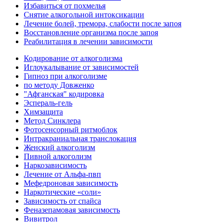
Избавиться от похмелья
Снятие алкогольной интоксикации
Лечение болей, тремора, слабости после запоя
Восстановление организма после запоя
Реабилитация в лечении зависимости
Кодирование от алкоголизма
Иглоукалывание от зависимостей
Гипноз при алкоголизме
по методу Довженко
"Афганская" кодировка
Эспераль-гель
Химзащита
Метод Синклера
Фотосенсорный ритмоблок
Интракраниальная транслокация
Женский алкоголизм
Пивной алкоголизм
Наркозависимость
Лечение от Альфа-пвп
Мефедроновая зависимость
Наркотические «соли»
Зависимость от спайса
Феназепамовая зависимость
Вивитрол