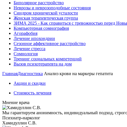
Биполярное расстройство
Неврозы и неврозоподобные состояния
Синдром хронической усталости
Женская терапевтическая группа
ЗИМА 2025 - Как справиться с тревожностью перед Нов
Компьютерная сомнография
Агорафобия
Лечение ипохондрии
Сезонное аффективное расстройство
Лечение стресса
Сомнология
Тренинг социальных компетенций
Вызов психотерапевта на дом
Главная
Диагностика
Анализ крови на маркеры гепатита
Акции и скидки
Стоимость лечения
Мнение врача
Мы гарантируем анонимность, индивидуальный подход, строг
Психиатр-нарколог
Хамидуллин С.В.