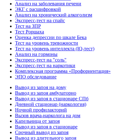
Анализ на заболевания печени
ЭКГ с расшифровкой
Анализ на хронический алкоголизм
Экспресс-тест на спайс
Тест на ЗПР
Тест Роршаха
Оценка депрессии по шкале Бека
Тест на уровень тревожности
Тест на уровень интеллекта (IQ-тест)
Анализ на гормоны
Экспресс-тест на "соль"
Экспресс-тест на наркотики
Комплексная программа «Профориентация»
ЭПО обследование
Вывод из запоя на дому
Вывод из запоя амбулаторно
Вывод из запоя в стационаре СПб
Дневной стационар (наркология)
Ночной профилакторий
Вызов врача-нарколога на дом
Капельница от запоя
Вывод из запоя в стационаре
Срочный вывод из запоя
Вывод из длительного запоя