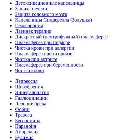
Детоксикационные капельницы
Защита печени
Защита головного мозга
Капельницы Синдерелла (Золушка)
Гемосорбция
Лаеннек терапия
Дискретный (центрифужный) плазмаферез
Плазмаферез при подагре
Чистка крови при аллергии
Плазмаферез при псориазе
Чистка при артрите
Плазмаферез при беременности
Чистка крови
Депрессия
Шизофрения
Энцефалопатия
Галлюцинации
Лечение бреда
Фобии
Тревога
Бессонница
Паранойя
Анорексия
Булимия