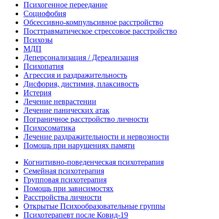
Психогенное переедание
Социофобия
Обсессивно-компульсивное расстройство
Посттравматическое стрессовое расстройство
Психозы
МДП
Деперсонализация / Дереализация
Психопатия
Агрессия и раздражительность
Дисфория, дистимия, плаксивость
Истерия
Лечение неврастении
Лечение панических атак
Пограничное расстройство личности
Психосоматика
Лечение раздражительности и нервозности
Помощь при нарушениях памяти
Когнитивно-поведенческая психотерапия
Семейная психотерапия
Групповая психотерапия
Помощь при зависимостях
Расстройства личности
Открытые Психообразовательные группы
Психотерапевт после Ковид-19