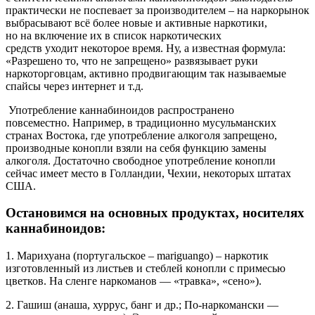
практически не поспевает за производителем – на наркорынок
выбрасывают всё более новые и активные наркотики,
но на включение их в список наркотических
средств уходит некоторое время. Ну, а известная формула:
«Разрешено то, что не запрещено» развязывает руки
наркоторговцам, активно продвигающим так называемые
спайсы через интернет и т.д.
Употребление каннабиноидов распространено
повсеместно. Например, в традиционно мусульманских
странах Востока, где употребление алкоголя запрещено,
производные конопли взяли на себя функцию замены
алкоголя. Достаточно свободное употребление конопли
сейчас имеет место в Голландии, Чехии, некоторых штатах
США.
Остановимся на основных продуктах, носителях
каннабиноидов:
1. Марихуана (португальское – mariguango) – наркотик
изготовленный из листьев и стеблей конопли с примесью
цветков. На сленге наркоманов — «травка», «сено»).
2. Гашиш (анаша, хуррус, банг и др.; По-наркомански —