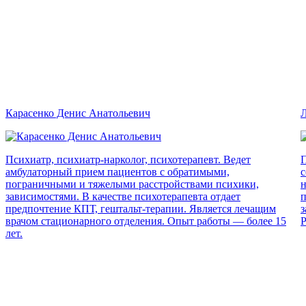
Карасенко Денис Анатольевич
Л
Психиатр, психиатр-нарколог, психотерапевт. Ведет
П
амбулаторный прием пациентов с обратимыми,
с
пограничными и тяжелыми расстройствами психики,
н
зависимостями. В качестве психотерапевта отдает
п
предпочтение КПТ, гештальт-терапии. Является лечащим
з
врачом стационарного отделения. Опыт работы — более 15
Р
лет.