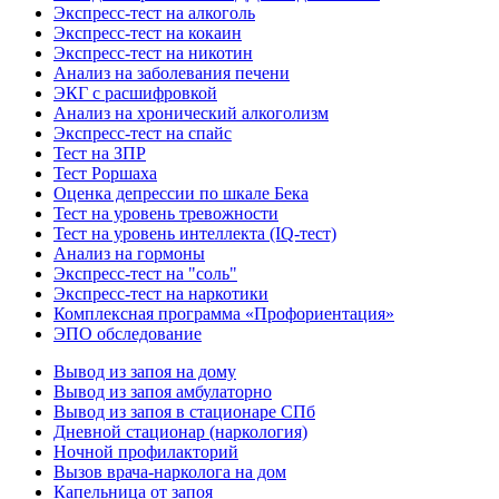
Экспресс-тест на алкоголь
Экспресс-тест на кокаин
Экспресс-тест на никотин
Анализ на заболевания печени
ЭКГ с расшифровкой
Анализ на хронический алкоголизм
Экспресс-тест на спайс
Тест на ЗПР
Тест Роршаха
Оценка депрессии по шкале Бека
Тест на уровень тревожности
Тест на уровень интеллекта (IQ-тест)
Анализ на гормоны
Экспресс-тест на "соль"
Экспресс-тест на наркотики
Комплексная программа «Профориентация»
ЭПО обследование
Вывод из запоя на дому
Вывод из запоя амбулаторно
Вывод из запоя в стационаре СПб
Дневной стационар (наркология)
Ночной профилакторий
Вызов врача-нарколога на дом
Капельница от запоя