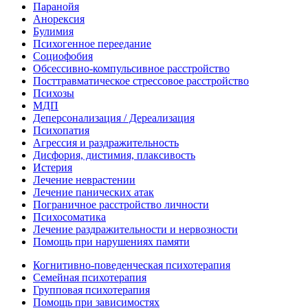
Паранойя
Анорексия
Булимия
Психогенное переедание
Социофобия
Обсессивно-компульсивное расстройство
Посттравматическое стрессовое расстройство
Психозы
МДП
Деперсонализация / Дереализация
Психопатия
Агрессия и раздражительность
Дисфория, дистимия, плаксивость
Истерия
Лечение неврастении
Лечение панических атак
Пограничное расстройство личности
Психосоматика
Лечение раздражительности и нервозности
Помощь при нарушениях памяти
Когнитивно-поведенческая психотерапия
Семейная психотерапия
Групповая психотерапия
Помощь при зависимостях