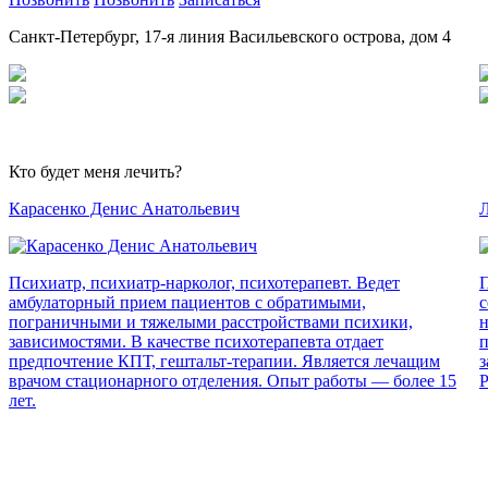
Санкт-Петербург, 17-я линия Васильевского острова, дом 4
Кто будет меня лечить?
Карасенко Денис Анатольевич
Л
Психиатр, психиатр-нарколог, психотерапевт. Ведет
П
амбулаторный прием пациентов с обратимыми,
с
пограничными и тяжелыми расстройствами психики,
н
зависимостями. В качестве психотерапевта отдает
п
предпочтение КПТ, гештальт-терапии. Является лечащим
з
врачом стационарного отделения. Опыт работы — более 15
Р
лет.