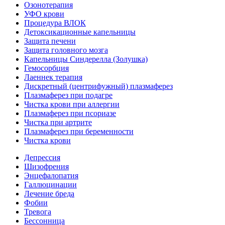
Озонотерапия
УФО крови
Процедура ВЛОК
Детоксикационные капельницы
Защита печени
Защита головного мозга
Капельницы Синдерелла (Золушка)
Гемосорбция
Лаеннек терапия
Дискретный (центрифужный) плазмаферез
Плазмаферез при подагре
Чистка крови при аллергии
Плазмаферез при псориазе
Чистка при артрите
Плазмаферез при беременности
Чистка крови
Депрессия
Шизофрения
Энцефалопатия
Галлюцинации
Лечение бреда
Фобии
Тревога
Бессонница