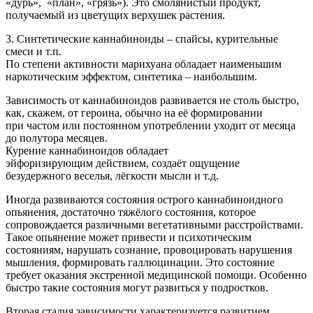
«дурь», «план», «грязь»). Это смолянистый продукт,
получаемый из цветущих верхушек растения.
3. Синтетические каннабиноиды – спайсы, курительные
смеси и т.п.
По степени активности марихуана обладает наименьшим
наркотическим эффектом, синтетика – наибольшим.
Зависимость от каннабиноидов развивается не столь быстро,
как, скажем, от героина, обычно на её формировании
при частом или постоянном употреблении уходит от месяца
до полутора месяцев.
Курение каннабиноидов обладает
эйфоризирующим действием, создаёт ощущение
безудержного веселья, лёгкости мысли и т.д.
Иногда развиваются состояния острого каннабиноидного
опьянения, достаточно тяжёлого состояния, которое
сопровождается различными вегетативными расстройствами.
Такое опьянение может привести и психотическим
состояниям, нарушать сознание, провоцировать нарушения
мышления, формировать галлюцинации. Это состояние
требует оказания экстренной медицинской помощи. Особенно
быстро такие состояния могут развиться у подростков.
Вторая стадия зависимости характеризуется развитием