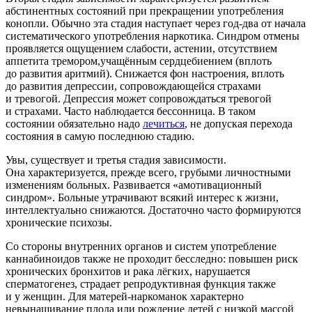
абстинентных состояний при прекращении употребления
конопли. Обычно эта стадия наступает через год-два от начала
систематического употребления наркотика. Синдром отмены
проявляется ощущением слабости, астении, отсутствием
аппетита тремором,учащённым сердцебиением (вплоть
до развития аритмий). Снижается фон настроения, вплоть
до развития депрессии, сопровождающейся страхами
и тревогой. Депрессия может сопровождаться тревогой
и страхами. Часто наблюдается бессонница. В таком
состоянии обязательно надо
лечиться
, не допуская перехода
состояния в самую последнюю стадию.
Увы, существует и третья стадия зависимости.
Она характеризуется, прежде всего, грубыми личностными
изменениям больных. Развивается «амотивационный
синдром». Больные утрачивают всякий интерес к жизни,
интеллектуально снижаются. Достаточно часто формируются
хронические психозы.
Со стороны внутренних органов и систем употребление
каннабиноидов также не проходит бесследно: повышен риск
хронических бронхитов и рака лёгких, нарушается
сперматогенез, страдает репродуктивная функция также
и у женщин. Для матерей-наркоманок характерно
невынашивание плода или рождение детей с низкой массой