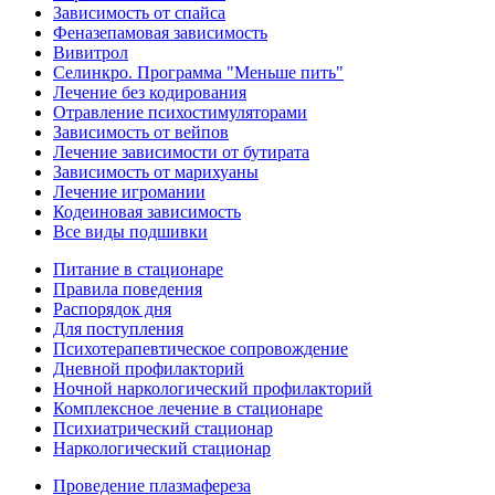
Зависимость от спайса
Феназепамовая зависимость
Вивитрол
Селинкро. Программа "Меньше пить"
Лечение без кодирования
Отравление психостимуляторами
Зависимость от вейпов
Лечение зависимости от бутирата
Зависимость от марихуаны
Лечение игромании
Кодеиновая зависимость
Все виды подшивки
Питание в стационаре
Правила поведения
Распорядок дня
Для поступления
Психотерапевтическое сопровождение
Дневной профилакторий
Ночной наркологический профилакторий
Комплексное лечение в стационаре
Психиатрический стационар
Наркологический стационар
Проведение плазмафереза