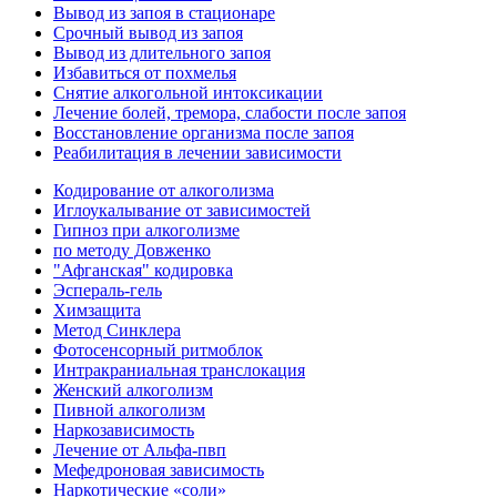
Вывод из запоя в стационаре
Срочный вывод из запоя
Вывод из длительного запоя
Избавиться от похмелья
Снятие алкогольной интоксикации
Лечение болей, тремора, слабости после запоя
Восстановление организма после запоя
Реабилитация в лечении зависимости
Кодирование от алкоголизма
Иглоукалывание от зависимостей
Гипноз при алкоголизме
по методу Довженко
"Афганская" кодировка
Эспераль-гель
Химзащита
Метод Синклера
Фотосенсорный ритмоблок
Интракраниальная транслокация
Женский алкоголизм
Пивной алкоголизм
Наркозависимость
Лечение от Альфа-пвп
Мефедроновая зависимость
Наркотические «соли»