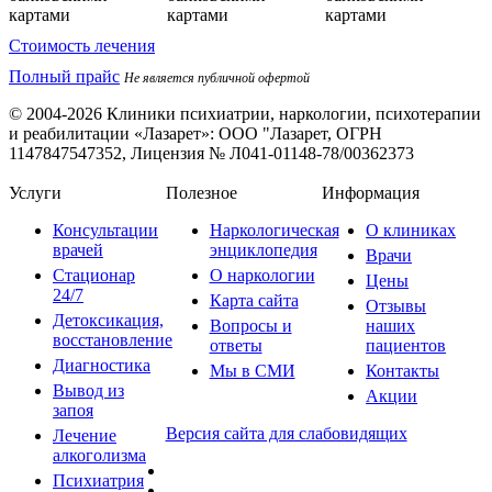
Стоимость лечения
Полный прайс
Не является публичной офертой
© 2004-2026 Клиники психиатрии, наркологии, психотерапии
и реабилитации «Лазарет»:
ООО "Лазарет, ОГРН
1147847547352, Лицензия № Л041-01148-78/00362373
Услуги
Полезное
Информация
Консультации
Наркологическая
О клиниках
врачей
энциклопедия
Врачи
Стационар
О наркологии
Цены
24/7
Карта сайта
Отзывы
Детоксикация,
Вопросы и
наших
восстановление
ответы
пациентов
Диагностика
Мы в СМИ
Контакты
Вывод из
Акции
запоя
Версия сайта для слабовидящих
Лечение
алкоголизма
Психиатрия