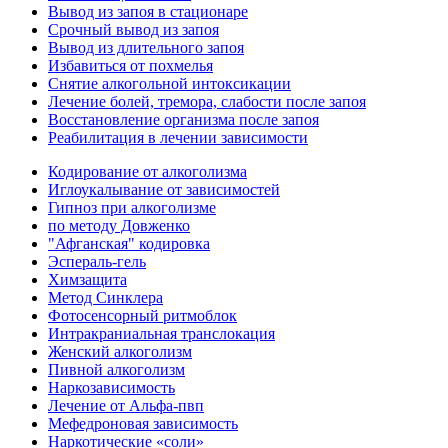
Вывод из запоя в стационаре
Срочный вывод из запоя
Вывод из длительного запоя
Избавиться от похмелья
Снятие алкогольной интоксикации
Лечение болей, тремора, слабости после запоя
Восстановление организма после запоя
Реабилитация в лечении зависимости
Кодирование от алкоголизма
Иглоукалывание от зависимостей
Гипноз при алкоголизме
по методу Довженко
"Афганская" кодировка
Эспераль-гель
Химзащита
Метод Синклера
Фотосенсорный ритмоблок
Интракраниальная транслокация
Женский алкоголизм
Пивной алкоголизм
Наркозависимость
Лечение от Альфа-пвп
Мефедроновая зависимость
Наркотические «соли»