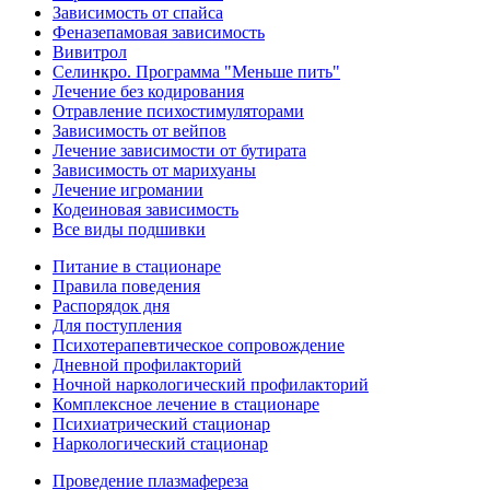
Зависимость от спайса
Феназепамовая зависимость
Вивитрол
Селинкро. Программа "Меньше пить"
Лечение без кодирования
Отравление психостимуляторами
Зависимость от вейпов
Лечение зависимости от бутирата
Зависимость от марихуаны
Лечение игромании
Кодеиновая зависимость
Все виды подшивки
Питание в стационаре
Правила поведения
Распорядок дня
Для поступления
Психотерапевтическое сопровождение
Дневной профилакторий
Ночной наркологический профилакторий
Комплексное лечение в стационаре
Психиатрический стационар
Наркологический стационар
Проведение плазмафереза