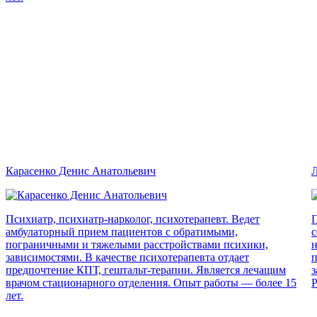
Карасенко Денис Анатольевич
Л
Психиатр, психиатр-нарколог, психотерапевт. Ведет
П
амбулаторный прием пациентов с обратимыми,
с
пограничными и тяжелыми расстройствами психики,
н
зависимостями. В качестве психотерапевта отдает
п
предпочтение КПТ, гештальт-терапии. Является лечащим
з
врачом стационарного отделения. Опыт работы — более 15
Р
лет.