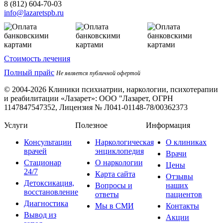
8 (812) 604-70-03
info@lazaretspb.ru
Стоимость лечения
Полный прайс
Не является публичной офертой
© 2004-2026 Клиники психиатрии, наркологии, психотерапии
и реабилитации «Лазарет»:
ООО "Лазарет, ОГРН
1147847547352, Лицензия № Л041-01148-78/00362373
Услуги
Полезное
Информация
Консультации
Наркологическая
О клиниках
врачей
энциклопедия
Врачи
Стационар
О наркологии
Цены
24/7
Карта сайта
Отзывы
Детоксикация,
Вопросы и
наших
восстановление
ответы
пациентов
Диагностика
Мы в СМИ
Контакты
Вывод из
Акции