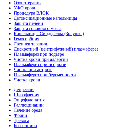
Озонотерапия
УФО крови
Процедура ВЛОК
Детоксикационные капельницы
Защита печени
Защита головного мозга
Капельницы Синдерелла (Золушка)
Гемосорбция
Лаеннек терапия
Дискретный (центрифужный) плазмаферез
Плазмаферез при подагре
Чистка крови при аллергии
Плазмаферез при псориазе
Чистка при артрите
Плазмаферез при беременности
Чистка крови
Депрессия
Шизофрения
Энцефалопатия
Галлюцинации
Лечение бреда
Фобии
Тревога
Бессонница