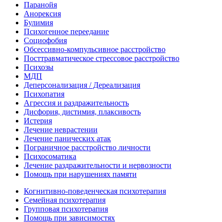
Паранойя
Анорексия
Булимия
Психогенное переедание
Социофобия
Обсессивно-компульсивное расстройство
Посттравматическое стрессовое расстройство
Психозы
МДП
Деперсонализация / Дереализация
Психопатия
Агрессия и раздражительность
Дисфория, дистимия, плаксивость
Истерия
Лечение неврастении
Лечение панических атак
Пограничное расстройство личности
Психосоматика
Лечение раздражительности и нервозности
Помощь при нарушениях памяти
Когнитивно-поведенческая психотерапия
Семейная психотерапия
Групповая психотерапия
Помощь при зависимостях