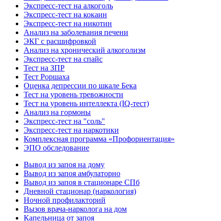
Экспресс-тест на алкоголь
Экспресс-тест на кокаин
Экспресс-тест на никотин
Анализ на заболевания печени
ЭКГ с расшифровкой
Анализ на хронический алкоголизм
Экспресс-тест на спайс
Тест на ЗПР
Тест Роршаха
Оценка депрессии по шкале Бека
Тест на уровень тревожности
Тест на уровень интеллекта (IQ-тест)
Анализ на гормоны
Экспресс-тест на "соль"
Экспресс-тест на наркотики
Комплексная программа «Профориентация»
ЭПО обследование
Вывод из запоя на дому
Вывод из запоя амбулаторно
Вывод из запоя в стационаре СПб
Дневной стационар (наркология)
Ночной профилакторий
Вызов врача-нарколога на дом
Капельница от запоя