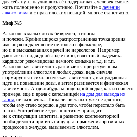
для себя путь, научившись её поддерживать, человек сможет
жить полноценно и продуктивно. Почитайте о
лечении
алкоголизма
и с практических позиций, многое станет ясно.
Миф №5
Алкоголь в малых дозах безвреден, а иногда
и полезен. Крайне широко распространённая точка зрения,
имеющая подкрепление не только в фольклоре,
но и в высказываниях врачей не наркологов. Например:
дают же на подводной лодке вино, известный академик-
кардиолог рекомендовал немного коньяка и т.д. и т.п.
Алкогольная зависимость развивается при регулярном
употреблении алкоголя в любых дозах, ведь сначала
формируется психологическая зависимость, вынуждающая
идти на повышение дозы, а затем развивается и физическая
зависимость. А где-нибудь на подводной лодке, как из нашего
примера, еще и врача с капельницей
на дом для вывода из
запоя
, не вызовешь... Тогда человек пьет уже не для того,
чтобы ему стало хорошо, а для того, чтобы перестало быть
плохо. Употребление
«для
аппетита» приводит
не к стимуляции аппетита, а развитию компенсаторной
необходимости принять пищу для торможения эрозивных
процессов в желудке, вызываемых алкоголем.