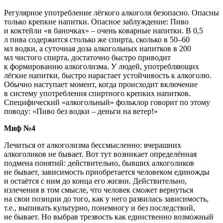
Регулярное употребление лёгкого алкоголя безопасно. Опасны
только крепкие напитки. Опасное заблуждение: Пиво
и коктейли
«в
баночках» – очень коварные напитки. В 0,5
л пива содержится столько же спирта, сколько в 50–60
мл водки, а суточная доза алкогольных напитков в 200
мл чистого спирта, достаточно быстро приводит
к формированию алкоголизма. У людей, употребляющих
лёгкие напитки, быстро нарастает устойчивость к алкоголю.
Обычно наступает момент, когда происходит включение
в систему употребления спиртного крепких напитков.
Специфический
«алкогольный
» фольклор говорит по этому
поводу:
«Пиво
без водки – деньги на ветер!»
Миф №4
Лечиться от алкоголизма бессмысленно: вчерашних
алкоголиков не бывает. Вот тут возникает определённая
подмена понятий: действительно, бывших алкоголиков
не бывает, зависимость приобретается человеком единожды
и остаётся с ним до конца его жизни. Действительно,
излечения в том смысле, что человек сможет вернуться
на свои позиции до того, как у него развилась зависимость,
т.е., выпивать культурно, понемногу и без последствий,
не бывает. Но выбрав трезвость как единственно возможный