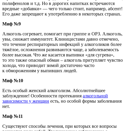
полифенолов и т.д. Но в дорогих напитках встречаются
вредные
«добавки
» — чего только стоит, например, абсент!
Его даже запрещают к употреблению в некоторых странах.
Миф №9
Алкоголь согревает, помогает при гриппе и ОРЗ. Алкоголь,
увы, снижает иммунитет. Клиницистами давно отмечено,
что течение респираторных инфекций у алкоголиков более
тяжёлое, осложнения развиваются чаще, а заболеваемость
более высокая. Что же касается выпивки
«для
сугрева»,
то это также опасный обман – алкоголь притупляет чувство
холода, что приводит зимой достаточно часто
к обморожениям у выпивших людей.
Миф №10
Есть особый женский алкоголизм. Абсолютнейшее
заблуждение! Особенности протекания
алкогольной
зависимости у женщин
есть, но особой формы заболевания
нет.
Миф №11
Существуют способы лечения, при которых все вопросы