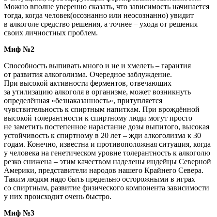
Можно вполне уверенно сказать, что зависимость начинается
тогда, когда человек
(осознанно
или неосознанно) увидит
в алкоголе средство решения, а точнее – ухода от решения
своих личностных проблем.
Миф №2
Способность выпивать много и не и хмелеть – гарантия
от развития алкоголизма. Очередное заблуждение.
При высокой активности ферментов, отвечающих
за утилизацию алкоголя в организме, может возникнуть
определённая
«безнаказанность
», притупляется
чувствительность к спиртным напиткам. При врождённой
высокой толерантности к спиртному люди могут просто
не заметить постепенное нарастание дозы выпитого, высокая
устойчивость к спиртному в 20 лет – жди алкоголизма к 30
годам. Конечно, известна и противоположная ситуация, когда
у человека на генетическом уровне толерантность к алкоголю
резко снижена – этим качеством наделены индейцы Северной
Америки, представители народов нашего Крайнего Севера.
Таким людям надо быть предельно осторожными в
играх
со спиртным, развитие физического компонента зависимости
у них происходит очень быстро.
Миф №3