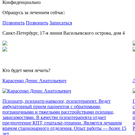
Конфиденциально
Обращусь за лечением сейчас:
Позвонить
Позвонить
Записаться
Санкт-Петербург, 17-я линия Васильевского острова, дом 4
Кто будет меня лечить?
Карасенко Денис Анатольевич
Л
Психиатр, психиатр-нарколог, психотерапевт. Ведет
П
амбулаторный прием пациентов с обратимыми,
с
пограничными и тяжелыми расстройствами психики,
н
зависимостями. В качестве психотерапевта отдает
п
предпочтение КПТ, гештальт-терапии. Является лечащим
з
врачом стационарного отделения. Опыт работы — более 15
Р
лет.