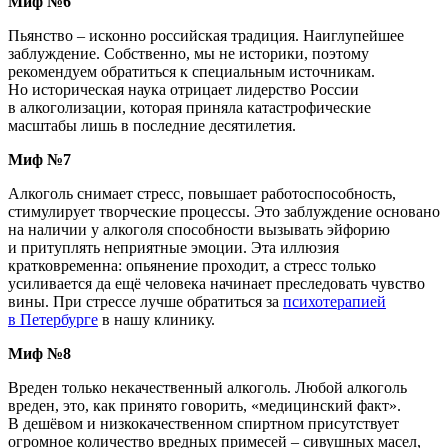
Миф №6
Пьянство – исконно российская традиция. Наиглупейшее
заблуждение. Собственно, мы не историки, поэтому
рекомендуем обратиться к специальным источникам.
Но историческая наука отрицает лидерство России
в алкоголизации, которая приняла катастрофические
масштабы лишь в последние десятилетия.
Миф №7
Алкоголь снимает стресс, повышает работоспособность,
стимулирует творческие процессы. Это заблуждение основано
на наличии у алкоголя способности вызывать эйфорию
и притуплять неприятные эмоции. Эта иллюзия
кратковременна: опьянение проходит, а стресс только
усиливается да ещё человека начинает преследовать чувство
вины. При стрессе лучше обратиться за
психотерапией
в Петербурге
в нашу клинику.
Миф №8
Вреден только некачественный алкоголь. Любой алкоголь
вреден, это, как принято говорить,
«медицинский
факт».
В дешёвом и низкокачественном спиртном присутствует
огромное количество вредных примесей – сивушных масел,