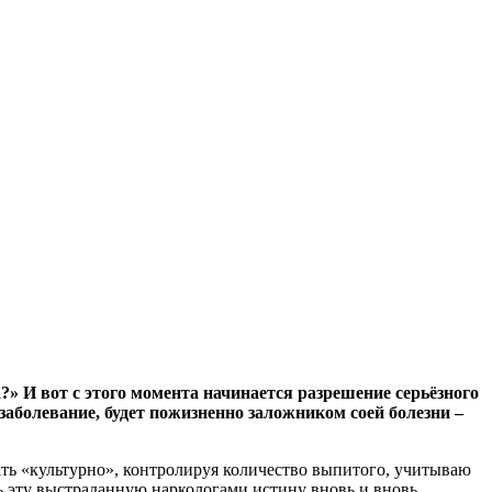
» И вот с этого момента начинается разрешение серьёзного
 заболевание, будет пожизненно заложником соей болезни –
ать «культурно», контролируя количество выпитого, учитываю
ь эту выстраданную наркологами истину вновь и вновь