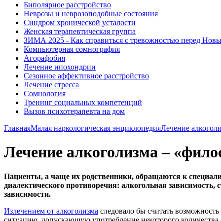
Биполярное расстройство
Неврозы и неврозоподобные состояния
Синдром хронической усталости
Женская терапевтическая группа
ЗИМА 2025 - Как справиться с тревожностью перед Нов
Компьютерная сомнография
Агорафобия
Лечение ипохондрии
Сезонное аффективное расстройство
Лечение стресса
Сомнология
Тренинг социальных компетенций
Вызов психотерапевта на дом
Главная
Малая наркологическая энциклопедия
Лечение алкогол
Лечение алкоголизма – «фило
Пациенты, а чаще их родственники, обращаются к специали
диалектического противоречия: алкогольная зависимость, ст
зависимости.
Излечением от алкоголизма
следовало бы считать возможность 
ситуацию, допускающую употребление некоторого количества с