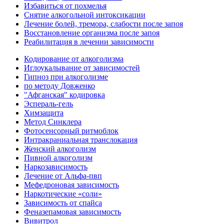
Избавиться от похмелья
Снятие алкогольной интоксикации
Лечение болей, тремора, слабости после запоя
Восстановление организма после запоя
Реабилитация в лечении зависимости
Кодирование от алкоголизма
Иглоукалывание от зависимостей
Гипноз при алкоголизме
по методу Довженко
"Афганская" кодировка
Эспераль-гель
Химзащита
Метод Синклера
Фотосенсорный ритмоблок
Интракраниальная транслокация
Женский алкоголизм
Пивной алкоголизм
Наркозависимость
Лечение от Альфа-пвп
Мефедроновая зависимость
Наркотические «соли»
Зависимость от спайса
Феназепамовая зависимость
Вивитрол