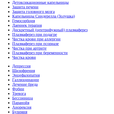
Детоксикационные капельницы
Защита печени
Защита головного мозга
Капельницы Синдерелла (Золушка)
Гемосорбция
Лаеннек терапия
Дискретный (центрифужный) плазмаферез
Плазмаферез при подагре
Чистка крови при аллергии
Плазмаферез при псориазе
Чистка при артрите
Плазмаферез при беременности
Чистка крови
Депрессия
Шизофрения
Энцефалопатия
Галлюцинации
Лечение бреда
Фобии
Тревога
Бессонница
Паранойя
Анорексия
Булимия