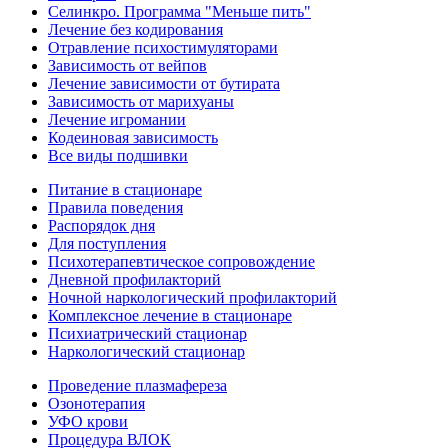
Селинкро. Программа "Меньше пить"
Лечение без кодирования
Отравление психостимуляторами
Зависимость от вейпов
Лечение зависимости от бутирата
Зависимость от марихуаны
Лечение игромании
Кодеиновая зависимость
Все виды подшивки
Питание в стационаре
Правила поведения
Распорядок дня
Для поступления
Психотерапевтическое сопровождение
Дневной профилакторий
Ночной наркологический профилакторий
Комплексное лечение в стационаре
Психиатрический стационар
Наркологический стационар
Проведение плазмафереза
Озонотерапия
УФО крови
Процедура ВЛОК