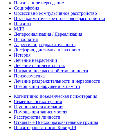
Психогенное переедание
Социофобия
Обсессивно-компульсивное расстройство
Посттравматическое стрессовое расстройство
Психозы
МДП
Деперсонализация / Дереализация
Психопатия
Агрессия и раздражительность
Дисфория, дистимия, плаксивость
Истерия
Лечение неврастении
Лечение панических атак
Пограничное расстройство личности
Психосоматика
Лечение раздражительности и нервозности
Помощь при нарушениях памяти
Когнитивно-поведенческая психотерапия
Семейная психотерапия
Групповая психотерапия
Помощь при зависимостях
Расстройства личности
Открытые Психообразовательные группы
Психотерапевт после Ковид-19