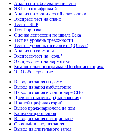
Анализ на заболевания печени
ЭКГ с расшифровкой
Анализ на хронический алкоголизм
Экспресс-тест на спайс
Тест на ЗПР
Тест Роршаха
Оценка депрессии по шкале Бека
Тест на уровень тревожности
Тест на уровень интеллекта (IQ-тест)
Анализ на гормоны
Экспресс-тест на "соль"
Экспресс-тест на наркотики
Комплексная программа «Профориентация»
ЭПО обследование
Вывод из запоя на дому
Вывод из запоя амбулаторно
Вывод из запоя в стационаре СПб
Дневной стационар (наркология)
Ночной профилакторий
Вызов врача-нарколога на дом
Капельница от запоя
Вывод из запоя в стационаре
Срочный вывод из запоя
Вывод из длительного запоя