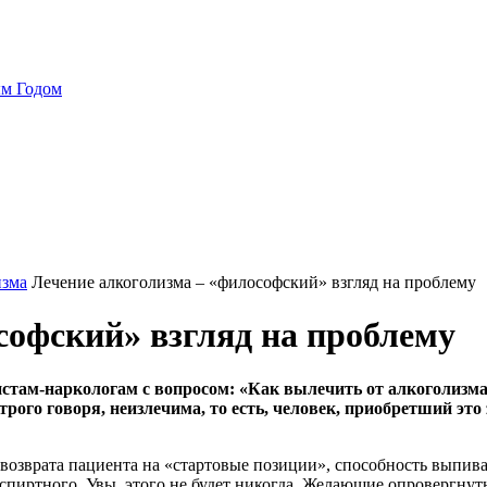
ым Годом
изма
Лечение алкоголизма – «философский» взгляд на проблему
софский» взгляд на проблему
стам-наркологам с вопросом:
«Как
вылечить от алкоголизма?
рого говоря, неизлечима, то есть, человек, приобретший это
возврата пациента на «стартовые позиции», способность выпив
пиртного. Увы, этого не будет никогда. Желающие опровергнут