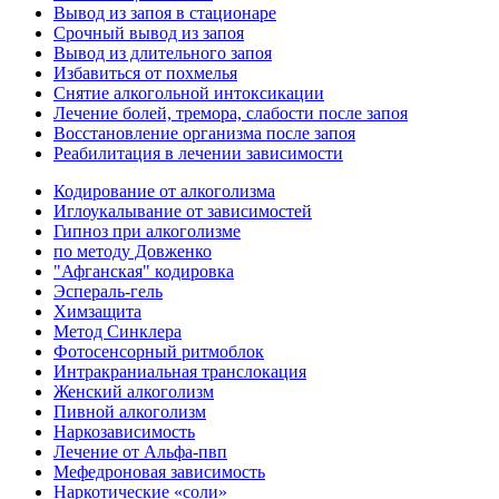
Вывод из запоя в стационаре
Срочный вывод из запоя
Вывод из длительного запоя
Избавиться от похмелья
Снятие алкогольной интоксикации
Лечение болей, тремора, слабости после запоя
Восстановление организма после запоя
Реабилитация в лечении зависимости
Кодирование от алкоголизма
Иглоукалывание от зависимостей
Гипноз при алкоголизме
по методу Довженко
"Афганская" кодировка
Эспераль-гель
Химзащита
Метод Синклера
Фотосенсорный ритмоблок
Интракраниальная транслокация
Женский алкоголизм
Пивной алкоголизм
Наркозависимость
Лечение от Альфа-пвп
Мефедроновая зависимость
Наркотические «соли»