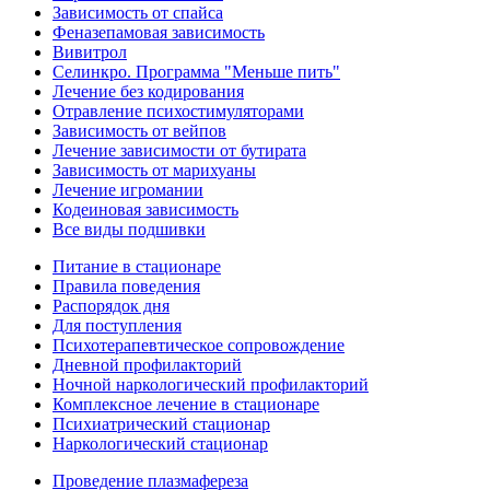
Зависимость от спайса
Феназепамовая зависимость
Вивитрол
Селинкро. Программа "Меньше пить"
Лечение без кодирования
Отравление психостимуляторами
Зависимость от вейпов
Лечение зависимости от бутирата
Зависимость от марихуаны
Лечение игромании
Кодеиновая зависимость
Все виды подшивки
Питание в стационаре
Правила поведения
Распорядок дня
Для поступления
Психотерапевтическое сопровождение
Дневной профилакторий
Ночной наркологический профилакторий
Комплексное лечение в стационаре
Психиатрический стационар
Наркологический стационар
Проведение плазмафереза