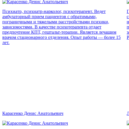
Психиатр, психиатр-нарколог, психотерапевт. Ведет
П
амбулаторный прием пациентов с обратимыми,
с
пограничными и тяжелыми расстройствами психики,
н
зависимостями. В качестве психотерапевта отдает
п
предпочтение КПТ, гештальт-терапии. Является лечащим
з
врачом стационарного отделения. Опыт работы — более 15
Р
лет.
Карасенко Денис Анатольевич
Л