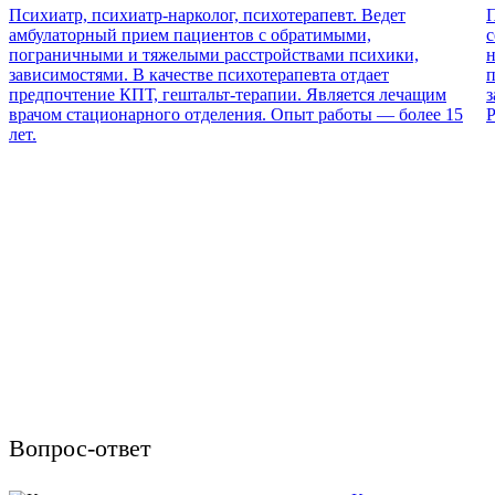
Психиатр, психиатр-нарколог, психотерапевт. Ведет
П
амбулаторный прием пациентов с обратимыми,
с
пограничными и тяжелыми расстройствами психики,
н
зависимостями. В качестве психотерапевта отдает
п
предпочтение КПТ, гештальт-терапии. Является лечащим
з
врачом стационарного отделения. Опыт работы — более 15
Р
лет.
Вопрос-ответ