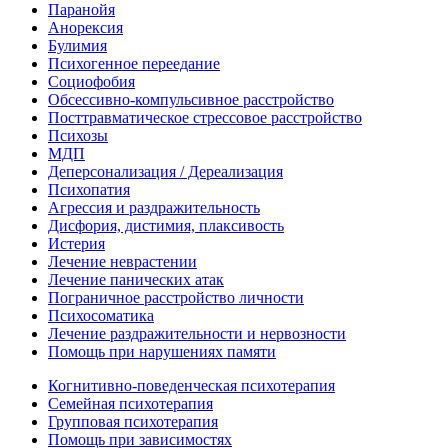
Паранойя
Анорексия
Булимия
Психогенное переедание
Социофобия
Обсессивно-компульсивное расстройство
Посттравматическое стрессовое расстройство
Психозы
МДП
Деперсонализация / Дереализация
Психопатия
Агрессия и раздражительность
Дисфория, дистимия, плаксивость
Истерия
Лечение неврастении
Лечение панических атак
Пограничное расстройство личности
Психосоматика
Лечение раздражительности и нервозности
Помощь при нарушениях памяти
Когнитивно-поведенческая психотерапия
Семейная психотерапия
Групповая психотерапия
Помощь при зависимостях