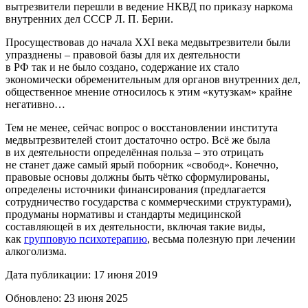
вытрезвители перешли в ведение НКВД по приказу наркома
внутренних дел СССР Л. П. Берии.
Просуществовав до начала XXI века медвытрезвители были
упразднены – правовой базы для их деятельности
в РФ так и не было создано, содержание их стало
экономически обременительным для органов внутренних дел,
общественное мнение относилось к этим «кутузкам» крайне
негативно…
Тем не менее, сейчас вопрос о восстановлении института
медвытрезвителей стоит достаточно остро. Всё же была
в их деятельности определённая польза – это отрицать
не станет даже самый ярый поборник «свобод». Конечно,
правовые основы должны быть чётко сформулированы,
определены источники финансирования (предлагается
сотрудничество государства с коммерческими структурами),
продуманы нормативы и стандарты медицинской
составляющей в их деятельности, включая такие виды,
как
групповую психотерапию
, весьма полезную при лечении
алкоголизма.
Дата публикации: 17 июня 2019
Обновлено: 23 июня 2025