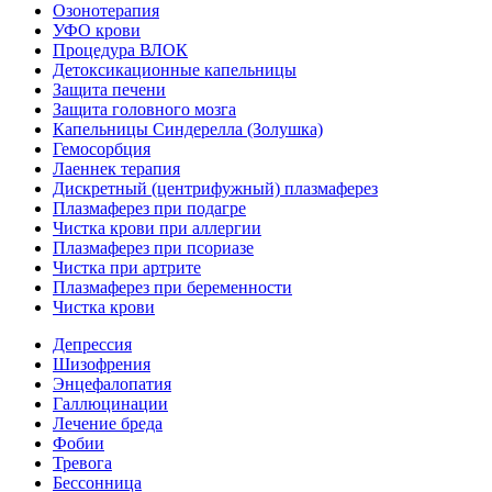
Озонотерапия
УФО крови
Процедура ВЛОК
Детоксикационные капельницы
Защита печени
Защита головного мозга
Капельницы Синдерелла (Золушка)
Гемосорбция
Лаеннек терапия
Дискретный (центрифужный) плазмаферез
Плазмаферез при подагре
Чистка крови при аллергии
Плазмаферез при псориазе
Чистка при артрите
Плазмаферез при беременности
Чистка крови
Депрессия
Шизофрения
Энцефалопатия
Галлюцинации
Лечение бреда
Фобии
Тревога
Бессонница