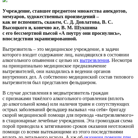
Учреждение, ставшее предметом множества анекдотов,
мемуаров, художественных произведений –
как не вспомнить, скажем, С. Д. Довлатова, В. С.
Высоцкого и, конечно же, В. М. Шукшина
с его бессмертной пьесой
«А
поутру они проснулись»,
впоследствии экранизированной.
Вытрезвитель – это медицинское учреждение, в задачи
которого входит содержание лиц, находящихся в состоянии
алкогольного опьянения с целью их
вытрезвления
. Несмотря
на принципиально медицинское предназначение
вытрезвителей, они находились в ведении органов
внутренних дел. А собственно медицинский состав типового
вытрезвителя был представлен фельдшером.
В случае доставления в медвытрезвитель граждан
с признаками тяжёлого алкогольного отравления (вплоть
до алкогольной комы) или наличия травм и сопутствующих
острых заболеваний фельдшер вызывал «на себя» бригаду
скорой медицинской помощи для перевода «вытрезвляемого»
в стационарные лечебные учреждения. Эта громоздкая схема
порой приводила к затягиванию сроков оказания неотложной
помощи со всеми вытекающими из этого последствиями
вплоть до летального исхода. А уж об
оказании помощи при