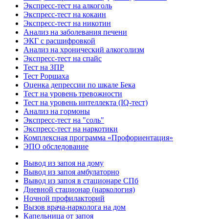
Экспресс-тест на алкоголь
Экспресс-тест на кокаин
Экспресс-тест на никотин
Анализ на заболевания печени
ЭКГ с расшифровкой
Анализ на хронический алкоголизм
Экспресс-тест на спайс
Тест на ЗПР
Тест Роршаха
Оценка депрессии по шкале Бека
Тест на уровень тревожности
Тест на уровень интеллекта (IQ-тест)
Анализ на гормоны
Экспресс-тест на "соль"
Экспресс-тест на наркотики
Комплексная программа «Профориентация»
ЭПО обследование
Вывод из запоя на дому
Вывод из запоя амбулаторно
Вывод из запоя в стационаре СПб
Дневной стационар (наркология)
Ночной профилакторий
Вызов врача-нарколога на дом
Капельница от запоя