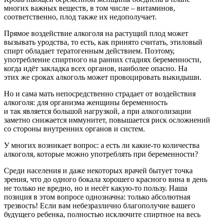
многих важных веществ, в том числе – витаминов,
соответственно, плод также их недополучает.
Прямое воздействие алкоголя на растущий плод может
вызывать уродства, то есть, как принято считать, этиловый
спирт обладает тератогенным действием. Поэтому,
употребление спиртного на ранних стадиях беременности,
когда идёт закладка всех органов, наиболее опасно. На
этих же сроках алкоголь может провоцировать выкидыши.
Но и сама мать непосредственно страдает от воздействия
алкоголя: для организма женщины беременность
и так является большой нагрузкой, а при алкоголизации
заметно снижается иммунитет, повышается риск осложнений
со стороны внутренних органов и систем.
У многих возникает вопрос: а есть ли какие-то количества
алкоголя, которые можно употреблять при беременности?
Среди населения и даже некоторых врачей бытует точка
зрения, что до одного бокала хорошего красного вина в день
не только не вредно, но и несёт какую-то пользу. Наша
позиция в этом вопросе однозначна: только абсолютная
трезвость! Если вам небезразлично благополучие вашего
будущего ребенка, полностью исключите спиртное на весь