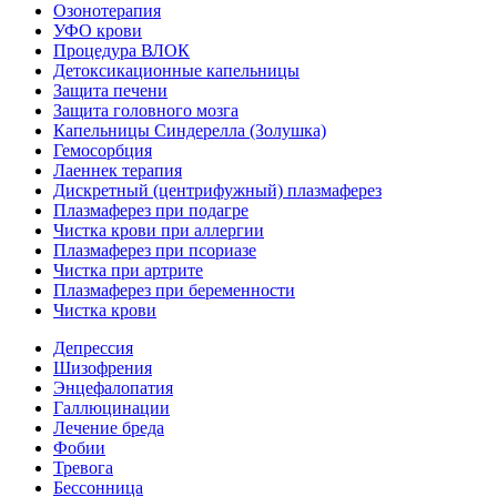
Озонотерапия
УФО крови
Процедура ВЛОК
Детоксикационные капельницы
Защита печени
Защита головного мозга
Капельницы Синдерелла (Золушка)
Гемосорбция
Лаеннек терапия
Дискретный (центрифужный) плазмаферез
Плазмаферез при подагре
Чистка крови при аллергии
Плазмаферез при псориазе
Чистка при артрите
Плазмаферез при беременности
Чистка крови
Депрессия
Шизофрения
Энцефалопатия
Галлюцинации
Лечение бреда
Фобии
Тревога
Бессонница