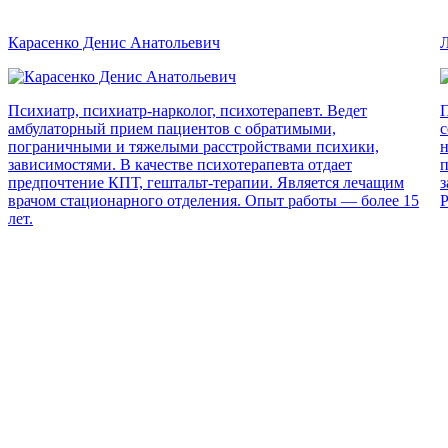
Карасенко Денис Анатольевич
Л
Психиатр, психиатр-нарколог, психотерапевт. Ведет
П
амбулаторный прием пациентов с обратимыми,
с
пограничными и тяжелыми расстройствами психики,
н
зависимостями. В качестве психотерапевта отдает
п
предпочтение КПТ, гештальт-терапии. Является лечащим
з
врачом стационарного отделения. Опыт работы — более 15
Р
лет.