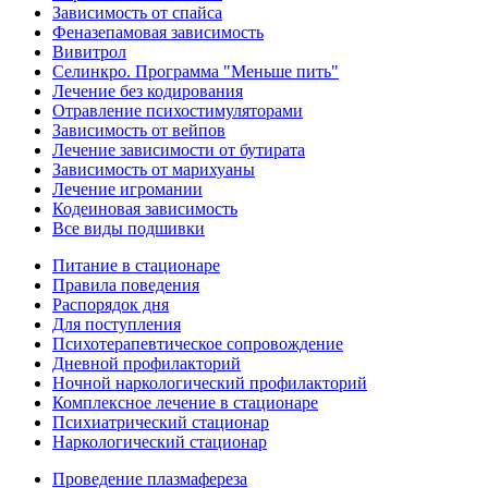
Зависимость от спайса
Феназепамовая зависимость
Вивитрол
Селинкро. Программа "Меньше пить"
Лечение без кодирования
Отравление психостимуляторами
Зависимость от вейпов
Лечение зависимости от бутирата
Зависимость от марихуаны
Лечение игромании
Кодеиновая зависимость
Все виды подшивки
Питание в стационаре
Правила поведения
Распорядок дня
Для поступления
Психотерапевтическое сопровождение
Дневной профилакторий
Ночной наркологический профилакторий
Комплексное лечение в стационаре
Психиатрический стационар
Наркологический стационар
Проведение плазмафереза