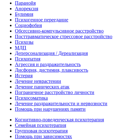
Паранойя
Анорексия
Булимия
Психогенное переедание
Социофобия
Обсессивно-компульсивное расстройство
Посттравматическое стрессовое расстройство
Психозы
МДП
Деперсонализация / Дереализация
Психопатия
Агрессия и раздражительность
Дисфория, дистимия, плаксивость
Истерия
Лечение неврастении
Лечение панических атак
Пограничное расстройство личности
Психосоматика
Лечение раздражительности и нервозности
Помощь при нарушениях памяти
Когнитивно-поведенческая психотерапия
Семейная психотерапия
Групповая психотерапия
Помощь при зависимостях