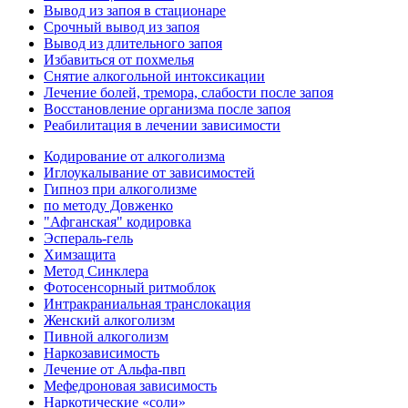
Вывод из запоя в стационаре
Срочный вывод из запоя
Вывод из длительного запоя
Избавиться от похмелья
Снятие алкогольной интоксикации
Лечение болей, тремора, слабости после запоя
Восстановление организма после запоя
Реабилитация в лечении зависимости
Кодирование от алкоголизма
Иглоукалывание от зависимостей
Гипноз при алкоголизме
по методу Довженко
"Афганская" кодировка
Эспераль-гель
Химзащита
Метод Синклера
Фотосенсорный ритмоблок
Интракраниальная транслокация
Женский алкоголизм
Пивной алкоголизм
Наркозависимость
Лечение от Альфа-пвп
Мефедроновая зависимость
Наркотические «соли»