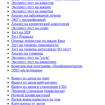
Экспресс-тест на алкоголь
Экспресс-тест на кокаин
Экспресс-тест на никотин
Анализ на заболевания печени
ЭКГ с расшифровкой
Анализ на хронический алкоголизм
Экспресс-тест на спайс
Тест на ЗПР
Тест Роршаха
Оценка депрессии по шкале Бека
Тест на уровень тревожности
Тест на уровень интеллекта (IQ-тест)
Анализ на гормоны
Экспресс-тест на "соль"
Экспресс-тест на наркотики
Комплексная программа «Профориентация»
ЭПО обследование
Вывод из запоя на дому
Вывод из запоя амбулаторно
Вывод из запоя в стационаре СПб
Дневной стационар (наркология)
Ночной профилакторий
Вызов врача-нарколога на дом
Капельница от запоя