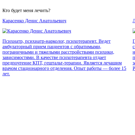
Кто будет меня лечить?
Карасенко Денис Анатольевич
Л
Психиатр, психиатр-нарколог, психотерапевт. Ведет
П
амбулаторный прием пациентов с обратимыми,
с
пограничными и тяжелыми расстройствами психики,
н
зависимостями. В качестве психотерапевта отдает
п
предпочтение КПТ, гештальт-терапии. Является лечащим
з
врачом стационарного отделения. Опыт работы — более 15
Р
лет.