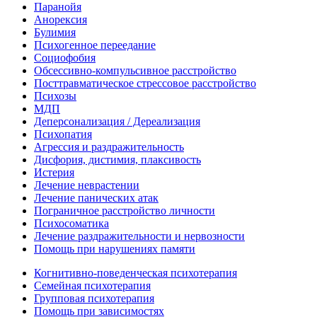
Паранойя
Анорексия
Булимия
Психогенное переедание
Социофобия
Обсессивно-компульсивное расстройство
Посттравматическое стрессовое расстройство
Психозы
МДП
Деперсонализация / Дереализация
Психопатия
Агрессия и раздражительность
Дисфория, дистимия, плаксивость
Истерия
Лечение неврастении
Лечение панических атак
Пограничное расстройство личности
Психосоматика
Лечение раздражительности и нервозности
Помощь при нарушениях памяти
Когнитивно-поведенческая психотерапия
Семейная психотерапия
Групповая психотерапия
Помощь при зависимостях