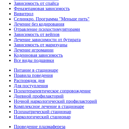
Зависимость от спайса
Феназепамовая зависимость
Вивитрол
Селинкро. Программа "Меньше пить"
Лечение без кодирования
Отравление психостимуляторами
Зависимость от вейпов
Лечение зависимости от бутирата
Зависимость от марихуаны
Лечение игромании
Кодеиновая зависимость
Все виды подшивки
Питание в стационаре
Правила поведения
Распорядок дня
Для поступления
Психотерапевтическое сопровождение
Дневной профилакторий
Ночной наркологический профилакторий
Комплексное лечение в стационаре
Психиатрический стационар
Наркологический стационар
Проведение плазмафереза