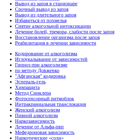
Вывод из запоя в стационаре
Срочный вывод из запоя
Вывод из длительного запоя
Избавиться от похмелья
Снятие алкогольной интоксикации
Лечение болей, тремора, слабости после запоя
Восстановление организма после запоя
Реабилитация в лечении зависимости
Кодирование от алкоголизма
Иглоукалывание от зависимостей
Гипноз при алкоголизме
по методу Довженко
"Афганская" кодировка
Эспераль-гель
Химзащита
Метод Синклера
Фотосенсорный ритмоблок
Интракраниальная транслокация
Женский алкоголизм
Пивной алкоголизм
Наркозависимость
Лечение от Альфа-пвп
Мефедроновая зависимость
Наркотические «соли»