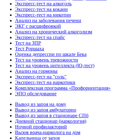
Экспресс-тест на алкоголь
Экспресс-тест на кокаин
Экспресс-тест на никотин
Анализ на заболевания печени
ЭКГ с расшифровкой
Анализ на хронический алкоголизм
Экспресс-тест на спайс
Тест на ЗПР
Тест Роршаха
Оценка депрессии по шкале Бека
Тест на уровень тревожности
Тест на уровень интеллекта (IQ-тест)
Анализ на гормоны
Экспресс-тест на "соль"
Экспресс-тест на наркотики
Комплексная программа «Профориентация»
ЭПО обследование
Вывод из запоя на дому
Вывод из запоя амбулаторно
Вывод из запоя в стационаре СПб
Дневной стационар (наркология)
Ночной профилакторий
Вызов врача-нарколога на дом
Капельница от запоя