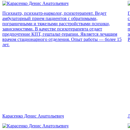
Психиатр, психиатр-нарколог, психотерапевт. Ведет
П
амбулаторный прием пациентов с обратимыми,
с
пограничными и тяжелыми расстройствами психики,
н
зависимостями. В качестве психотерапевта отдает
п
предпочтение КПТ, гештальт-терапии. Является лечащим
з
врачом стационарного отделения. Опыт работы — более 15
Р
лет.
Карасенко Денис Анатольевич
Л