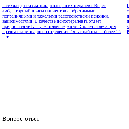
Психиатр, психиатр-нарколог, психотерапевт. Ведет
П
амбулаторный прием пациентов с обратимыми,
с
пограничными и тяжелыми расстройствами психики,
н
зависимостями. В качестве психотерапевта отдает
п
предпочтение КПТ, гештальт-терапии. Является лечащим
з
врачом стационарного отделения. Опыт работы — более 15
Р
лет.
Вопрос-ответ