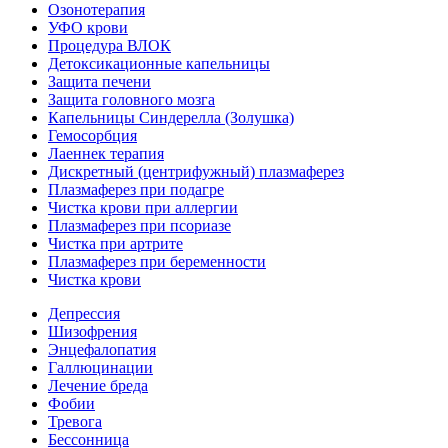
Озонотерапия
УФО крови
Процедура ВЛОК
Детоксикационные капельницы
Защита печени
Защита головного мозга
Капельницы Синдерелла (Золушка)
Гемосорбция
Лаеннек терапия
Дискретный (центрифужный) плазмаферез
Плазмаферез при подагре
Чистка крови при аллергии
Плазмаферез при псориазе
Чистка при артрите
Плазмаферез при беременности
Чистка крови
Депрессия
Шизофрения
Энцефалопатия
Галлюцинации
Лечение бреда
Фобии
Тревога
Бессонница